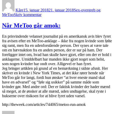
Forfatter
Udgivet
Kategorier
Kåre
15. januar 2018
21. januar 2018
Sex-overgreb og
til
MeToo
Skriv kommentar
MeToo
feministerne
Når MeToo går amok:
æder
deres
En prisvindende velanset journalist på en amerikansk avis blev fyret
egne
fra avisen efter en MeToo-anklage – ikke fra nogen kvinde som følte
sig ramt, men fra en udenforstående person. Der synes at være tale
om en hævnaktion fra en anden person, der er sur på ham. Der
foreligger intet om, hvad han skulle have gjort, eller om der er hold i
anklagerne. Umiddelbart har manden ikke gjort noget som helst,
som nogen kvinder har ondt over. Alligevel er han fyret.
Jeg bringer artiklen på grund af en bemærkning i sidste afsnit. Her
skriver en kvinde i New York Times, at det ikke rører hende når
MeToo går for langt, fordi hun ønsker “at hver eneste mand skal
have en advarsel” og “føle sig usikker” på samme måde som
kvinder gør. Med andre ord: Der er faktisk kvinder der hader mænd
så meget, at de ønsker at alle mænd, uden undtagelse, skal ryste i
bukserne over risikoen for at blive fyret uden varsel.
http://theweek.com/articles/744065/metoo-run-amok
Forfatter
Udgivet
Kategorier