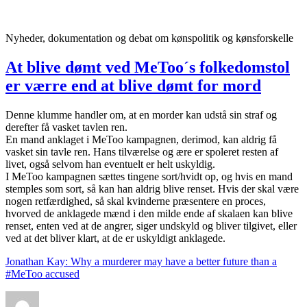
Videre
til
indhold
Nyheder, dokumentation og debat om kønspolitik og kønsforskelle
At blive dømt ved MeToo´s folkedomstol
er værre end at blive dømt for mord
Denne klumme handler om, at en morder kan udstå sin straf og
derefter få vasket tavlen ren.
En mand anklaget i MeToo kampagnen, derimod, kan aldrig få
vasket sin tavle ren. Hans tilværelse og ære er spoleret resten af
livet, også selvom han eventuelt er helt uskyldig.
I MeToo kampagnen sættes tingene sort/hvidt op, og hvis en mand
stemples som sort, så kan han aldrig blive renset. Hvis der skal være
nogen retfærdighed, så skal kvinderne præsentere en proces,
hvorved de anklagede mænd i den milde ende af skalaen kan blive
renset, enten ved at de angrer, siger undskyld og bliver tilgivet, eller
ved at det bliver klart, at de er uskyldigt anklagede.
Jonathan Kay: Why a murderer may have a better future than a
#MeToo accused
Forfatter
Udgivet
Kategorier