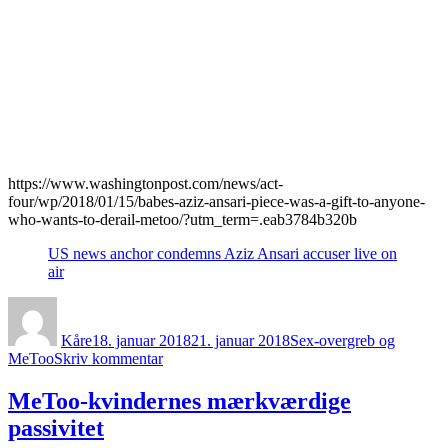
https://www.washingtonpost.com/news/act-
four/wp/2018/01/15/babes-aziz-ansari-piece-was-a-gift-to-anyone-
who-wants-to-derail-metoo/?utm_term=.eab3784b320b
US news anchor condemns Aziz Ansari accuser live on
air
Forfatter
Udgivet
Kategorier
Kåre
18. januar 2018
21. januar 2018
Sex-overgreb og
til
MeToo
Skriv kommentar
Mislykket
date
MeToo-kvindernes mærkværdige
blev
passivitet
til
MeToo