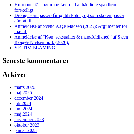
Hormoner får mødre og fædre til at håndtere spædbørn
helt
forskelligt
af
Drenge som passer dårligt til skolen, og som skolen passer
sporet
dårligt til
Anmeldelse af Svend Aage Madsen (2025): Argumenter for
mænd.
Anmeldelse af “Køn, seksualitet & mangfoldighed” af Steen
Baagøe Nielsen m.fl. (2020).
VICTIM BLAMING
Seneste kommentarer
Arkiver
marts 2026
maj 2025
december 2024
juli 2024
juni 2024
maj 2024
november 2023
oktober 2023
januar 2023