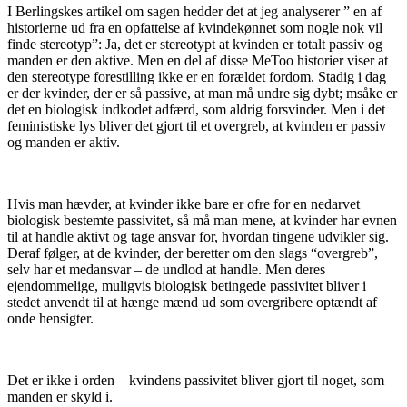
I Berlingskes artikel om sagen hedder det at jeg analyserer ” en af
historierne ud fra en opfattelse af kvindekønnet som nogle nok vil
finde stereotyp”: Ja, det er stereotypt at kvinden er totalt passiv og
manden er den aktive. Men en del af disse MeToo historier viser at
den stereotype forestilling ikke er en forældet fordom. Stadig i dag
er der kvinder, der er så passive, at man må undre sig dybt; msåke er
det en biologisk indkodet adfærd, som aldrig forsvinder. Men i det
feministiske lys bliver det gjort til et overgreb, at kvinden er passiv
og manden er aktiv.
Hvis man hævder, at kvinder ikke bare er ofre for en nedarvet
biologisk bestemte passivitet, så må man mene, at kvinder har evnen
til at handle aktivt og tage ansvar for, hvordan tingene udvikler sig.
Deraf følger, at de kvinder, der beretter om den slags “overgreb”,
selv har et medansvar – de undlod at handle. Men deres
ejendommelige, muligvis biologisk betingede passivitet bliver i
stedet anvendt til at hænge mænd ud som overgribere optændt af
onde hensigter.
Det er ikke i orden – kvindens passivitet bliver gjort til noget, som
manden er skyld i.