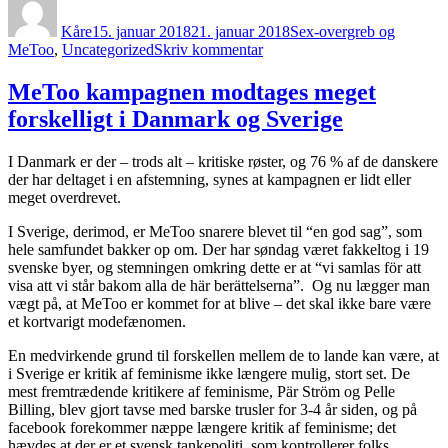
Kåre
15. januar 2018
21. januar 2018
Sex-overgreb og
til
MeToo
,
Uncategorized
Skriv kommentar
Når
MeToo
MeToo kampagnen modtages meget
går
forskelligt i Danmark og Sverige
amok:
I Danmark er der – trods alt – kritiske røster, og 76 % af de danskere
der har deltaget i en afstemning, synes at kampagnen er lidt eller
meget overdrevet.
I Sverige, derimod, er MeToo snarere blevet til “en god sag”, som
hele samfundet bakker op om. Der har søndag været fakkeltog i 19
svenske byer, og stemningen omkring dette er at “vi samlas för att
visa att vi står bakom alla de här berättelserna”. Og nu lægger man
vægt på, at MeToo er kommet for at blive – det skal ikke bare være
et kortvarigt modefænomen.
En medvirkende grund til forskellen mellem de to lande kan være, at
i Sverige er kritik af feminisme ikke længere mulig, stort set. De
mest fremtrædende kritikere af feminisme, Pär Ström og Pelle
Billing, blev gjort tavse med barske trusler for 3-4 år siden, og på
facebook forekommer næppe længere kritik af feminisme; det
hævdes at der er et svensk tankepoliti, som kontrollerer folks