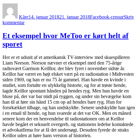
Sverige
Forfatter
Udgivet
Kategorier
Kåre
14. januar 2018
21. januar 2018
Facebook-censur
Skriv
til
kommentar
Her
kan
Et eksempel hvor MeToo er kørt helt af
du
sporet
se
de
opslag,
Her er et udsnit af et amerikansk TV-interview med skuespilleren
der
Liam Neeson. Neeson nævner et eksempel med den 75-årige
blev
radiovært Garrison Keilllor, der blev fyret i november sidste år.
ramt
Keillor har været en højt elsket vært på en radiostation i Midtvesten
af
siden 1969, og han er nu 75 år gammel. Han havde en kvinde i
censur
studiet, som fortalte en ulykkelig historie, og for at trøste hende,
på
lagde Keillor spontant hånden på hendes ryg. Men hun havde en
Kønsdebats
bluse på, der var bar midt på ryggen, og under sin bevægelse kom
Facebook-
han til at føre sin hånd 15 cm op ad hendes bare ryg. Hun for
side
forsrkækket tilbage, og han undskyldte. Senere undskyldte han igen
i
i en email til hende, og hun svarede at det var OK. Men en måned
december
senere kom der en henvendelse til radiostationen om at Keillor
2017
havde begået et seksuelt overgreb, og stationens ledelse kontaktede
og
et advokatfirma for at få det undersøgt. Desuden fyrede de straks
januar
Keillor uden at høre hans version af historien.