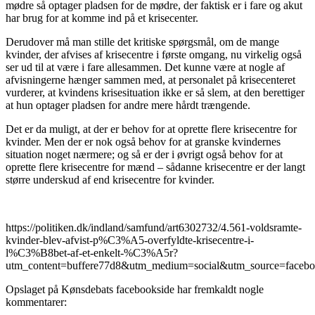
mødre så optager pladsen for de mødre, der faktisk er i fare og akut
har brug for at komme ind på et krisecenter.
Derudover må man stille det kritiske spørgsmål, om de mange
kvinder, der afvises af krisecentre i første omgang, nu virkelig også
ser ud til at være i fare allesammen. Det kunne være at nogle af
afvisningerne hænger sammen med, at personalet på krisecenteret
vurderer, at kvindens krisesituation ikke er så slem, at den berettiger
at hun optager pladsen for andre mere hårdt trængende.
Det er da muligt, at der er behov for at oprette flere krisecentre for
kvinder. Men der er nok også behov for at granske kvindernes
situation noget nærmere; og så er der i øvrigt også behov for at
oprette flere krisecentre for mænd – sådanne krisecentre er der langt
større underskud af end krisecentre for kvinder.
https://politiken.dk/indland/samfund/art6302732/4.561-voldsramte-
kvinder-blev-afvist-p%C3%A5-overfyldte-krisecentre-i-
l%C3%B8bet-af-et-enkelt-%C3%A5r?
utm_content=buffere77d8&utm_medium=social&utm_source=faceb
Opslaget på Kønsdebats facebookside har fremkaldt nogle
kommentarer: