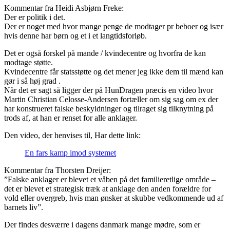
Kommentar fra Heidi Asbjørn Freke:
Der er politik i det.
Der er noget med hvor mange penge de modtager pr beboer og især
hvis denne har børn og et i et langtidsforløb.
Det er også forskel på mande / kvindecentre og hvorfra de kan
modtage støtte.
Kvindecentre får statsstøtte og det mener jeg ikke dem til mænd kan
gør i så høj grad .
Når det er sagt så ligger der på HunDragen præcis en video hvor
Martin Christian Celosse-Andersen fortæller om sig sag om ex der
har konstrueret falske beskyldninger og tilraget sig tilknytning på
trods af, at han er renset for alle anklager.
Den video, der henvises til, Har dette link:
En fars kamp imod systemet
Kommentar fra Thorsten Dreijer:
”Falske anklager er blevet et våben på det familieretlige område –
det er blevet et strategisk træk at anklage den anden forældre for
vold eller overgreb, hvis man ønsker at skubbe vedkommende ud af
barnets liv”.
Der findes desværre i dagens danmark mange mødre, som er