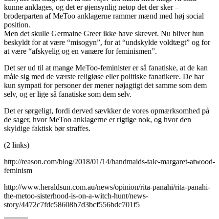
kunne anklages, og det er øjensynlig netop det der sker –
broderparten af MeToo anklagerne rammer mænd med høj social
position.
Men det skulle Germaine Greer ikke have skrevet. Nu bliver hun
beskyldt for at være “misogyn”, for at “undskylde voldtægt” og for
at være “afskyelig og en vanære for feminismen”.
Det ser ud til at mange MeToo-feminister er så fanatiske, at de kan
måle sig med de værste religiøse eller politiske fanatikere. De har
kun sympati for personer der mener nøjagtigt det samme som dem
selv, og er lige så fanatiske som dem selv.
Det er sørgeligt, fordi derved sævkker de vores opmærksomhed på
de sager, hvor MeToo anklagerne er rigtige nok, og hvor den
skyldige faktisk bør straffes.
(2 links)
http://reason.com/blog/2018/01/14/handmaids-tale-margaret-atwood-
feminism
http://www.heraldsun.com.au/news/opinion/rita-panahi/rita-panahi-
the-metoo-sisterhood-is-on-a-witch-hunt/news-
story/4472c7fdc58608b7d3bcf556bdc701f5