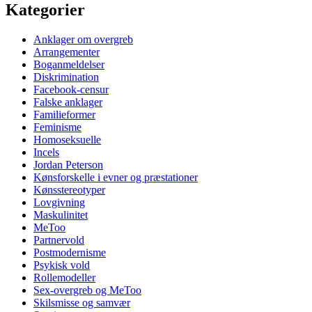
Kategorier
Anklager om overgreb
Arrangementer
Boganmeldelser
Diskrimination
Facebook-censur
Falske anklager
Familieformer
Feminisme
Homoseksuelle
Incels
Jordan Peterson
Kønsforskelle i evner og præstationer
Kønsstereotyper
Lovgivning
Maskulinitet
MeToo
Partnervold
Postmodernisme
Psykisk vold
Rollemodeller
Sex-overgreb og MeToo
Skilsmisse og samvær