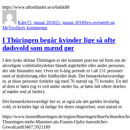
https://www.aftonbladet.se/a/6nkk88
Forfatter
Udgivet
Kategorier
Kåre
15. januar 2018
21. januar 2018
Sex-overgreb og
til
MeToo
Skriv kommentar
MeToo-
kvindernes
I Thüringen begår kvinder lige så ofte
mærkværdige
dødsvold som mænd gør
passivitet
I den tyske delstat Thüringen er der kommet præcise tal frem om de
alvorligste voldsforbrydelser blandt ægtefæller eller andre personer,
der står hinanden nær. Over en 6-årig periode er i alt 151 personer
ramt af drabsforsøg eller fuldbyrdet drab. Det bemærkelsesværdige
er, at disse personer fordeler sig med 76 mænd og 75 kvinder. En del
af dem er børn (og vi ved andre steder fra, at børn lidt oftere dræbes
af mødre end af fædre).
Det bemærkelsesværdige her er, at også når det gælder livsfarlig
vold, er kvinder lige så farlige for deres omgivelser, som mænd er.
https://www.insuedthueringen.de/region/thueringen/thuefwthuedeu/In
Thueringen-mehr-Maenner-als-Frauen-Opfer-haeuslicher-
Gewalt;art83467,5921189