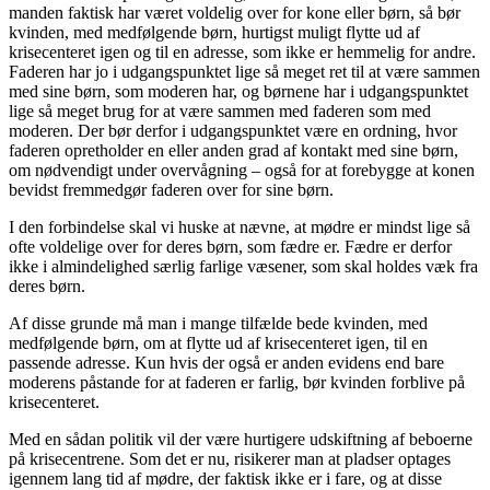
manden faktisk har været voldelig over for kone eller børn, så bør
kvinden, med medfølgende børn, hurtigst muligt flytte ud af
krisecenteret igen og til en adresse, som ikke er hemmelig for andre.
Faderen har jo i udgangspunktet lige så meget ret til at være sammen
med sine børn, som moderen har, og børnene har i udgangspunktet
lige så meget brug for at være sammen med faderen som med
moderen. Der bør derfor i udgangspunktet være en ordning, hvor
faderen opretholder en eller anden grad af kontakt med sine børn,
om nødvendigt under overvågning – også for at forebygge at konen
bevidst fremmedgør faderen over for sine børn.
I den forbindelse skal vi huske at nævne, at mødre er mindst lige så
ofte voldelige over for deres børn, som fædre er. Fædre er derfor
ikke i almindelighed særlig farlige væsener, som skal holdes væk fra
deres børn.
Af disse grunde må man i mange tilfælde bede kvinden, med
medfølgende børn, om at flytte ud af krisecenteret igen, til en
passende adresse. Kun hvis der også er anden evidens end bare
moderens påstande for at faderen er farlig, bør kvinden forblive på
krisecenteret.
Med en sådan politik vil der være hurtigere udskiftning af beboerne
på krisecentrene. Som det er nu, risikerer man at pladser optages
igennem lang tid af mødre, der faktisk ikke er i fare, og at disse