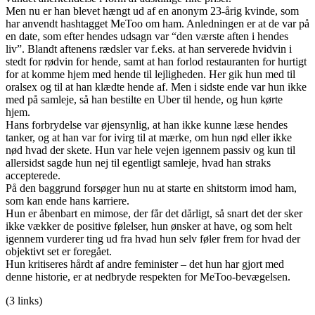
Men nu er han blevet hængt ud af en anonym 23-årig kvinde, som
har anvendt hashtagget MeToo om ham. Anledningen er at de var på
en date, som efter hendes udsagn var “den værste aften i hendes
liv”. Blandt aftenens rædsler var f.eks. at han serverede hvidvin i
stedt for rødvin for hende, samt at han forlod restauranten for hurtigt
for at komme hjem med hende til lejligheden. Her gik hun med til
oralsex og til at han klædte hende af. Men i sidste ende var hun ikke
med på samleje, så han bestilte en Uber til hende, og hun kørte
hjem.
Hans forbrydelse var øjensynlig, at han ikke kunne læse hendes
tanker, og at han var for ivirg til at mærke, om hun nød eller ikke
nød hvad der skete. Hun var hele vejen igennem passiv og kun til
allersidst sagde hun nej til egentligt samleje, hvad han straks
accepterede.
På den baggrund forsøger hun nu at starte en shitstorm imod ham,
som kan ende hans karriere.
Hun er åbenbart en mimose, der får det dårligt, så snart det der sker
ikke vækker de positive følelser, hun ønsker at have, og som helt
igennem vurderer ting ud fra hvad hun selv føler frem for hvad der
objektivt set er foregået.
Hun kritiseres hårdt af andre feminister – det hun har gjort med
denne historie, er at nedbryde respekten for MeToo-bevægelsen.
(3 links)