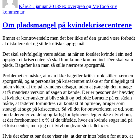
Kåre
21. januar 2018
Sex-overgreb og MeToo
Skriv
til
kommentar
At
blive
Om pladsmangel på kvindekrisecentrene
dømt
ved
Emnet er kontroversielt; men det bør ikke af den grund være forbudt
MeToo
at diskutere det og stille kritiske spørgsmål.
´s
folkedomstol
Det skal selvfølgelig være sådan, at når en forslået kvinde i sin nød
er
opsøger et krisecenter, så skal hun kunne komme ind. Der skal være
værre
plads. Bagefter kan man så stille nærmere spørgsmål.
end
at
Problemet er måske, at man ikke bagefter kritisk nok stiller nærmere
blive
spørgsmål, og at personalet på krisecentret måske er for tilbøjeligt til
dømt
uden videre at tro på kvindens udsagn, uden at gøre sig den umage
for
at få mandens version af sagen at kende. Der er pesoner der hævder,
mord
at kvinder der ønsker at blive skilt og beholde børnene på en sådan
måde, at faderen forhindres i al kontakt til børnene, bruger som
strategi at søge på krisecenter. Så vil det for omverdenen se ud, som
om faderen er voldelig og farlig for børnene. Jeg er ikke i tvivl om,
at det forekommer i x % af de tilfælde, hvor en kvinde søger ind på
et krisecenter; men jeg er i tvivl om,hvor stor tallet x er.
Hvis det efter et par dage viser sig, at der er intet belæg for at tro, at