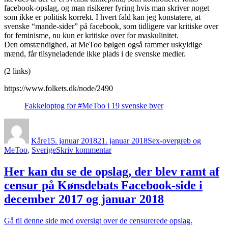
facebook-opslag, og man risikerer fyring hvis man skriver noget
som ikke er politisk korrekt. I hvert fald kan jeg konstatere, at
svenske “mande-sider” på facebook, som tidligere var kritiske over
for feminisme, nu kun er kritiske over for maskulinitet.
Den omstændighed, at MeToo bølgen også rammer uskyldige
mænd, får tilsyneladende ikke plads i de svenske medier.
(2 links)
https://www.folkets.dk/node/2490
Fakkeloptog for #MeToo i 19 svenske byer
Forfatter
Udgivet
Kategorier
Kåre
15. januar 2018
21. januar 2018
Sex-overgreb og
til
MeToo
,
Sverige
Skriv kommentar
MeToo
kampagnen
Her kan du se de opslag, der blev ramt af
modtages
censur på Kønsdebats Facebook-side i
meget
forskelligt
december 2017 og januar 2018
i
Danmark
Gå til denne side med oversigt over de censurerede opslag.
og