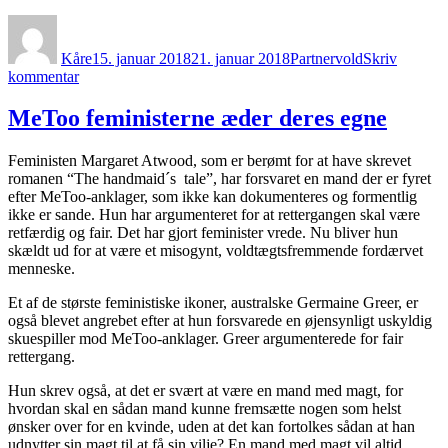
Forfatter
Udgivet
Kategorier
Kåre
15. januar 2018
21. januar 2018
Partnervold
Skriv
til
kommentar
I
Thüringen
MeToo feministerne æder deres egne
begår
kvinder
Feministen Margaret Atwood, som er berømt for at have skrevet
lige
romanen “The handmaid´s tale”, har forsvaret en mand der er fyret
så
efter MeToo-anklager, som ikke kan dokumenteres og formentlig
ofte
ikke er sande. Hun har argumenteret for at rettergangen skal være
dødsvold
retfærdig og fair. Det har gjort feminister vrede. Nu bliver hun
som
skældt ud for at være et misogynt, voldtægtsfremmende fordærvet
mænd
menneske.
gør
Et af de største feministiske ikoner, australske Germaine Greer, er
også blevet angrebet efter at hun forsvarede en øjensynligt uskyldig
skuespiller mod MeToo-anklager. Greer argumenterede for fair
rettergang.
Hun skrev også, at det er svært at være en mand med magt, for
hvordan skal en sådan mand kunne fremsætte nogen som helst
ønsker over for en kvinde, uden at det kan fortolkes sådan at han
udnytter sin magt til at få sin vilje? En mand med magt vil altid