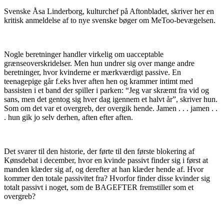
anklage
Svenske Åsa Linderborg, kulturchef på Aftonbladet, skriver her en
kritisk anmeldelse af to nye svenske bøger om MeToo-bevægelsen.
Nogle beretninger handler virkelig om uacceptable
grænseoverskridelser. Men hun undrer sig over mange andre
beretninger, hvor kvinderne er mærkværdigt passive. En
teenagepige går f.eks hver aften hen og krammer intimt med
bassisten i et band der spiller i parken: “Jeg var skræmt fra vid og
sans, men det gentog sig hver dag igennem et halvt år”, skriver hun.
Som om det var et overgreb, der overgik hende. Jamen . . . jamen . .
. hun gik jo selv derhen, aften efter aften.
Det svarer til den historie, der førte til den første blokering af
Kønsdebat i december, hvor en kvinde passivt finder sig i først at
manden klæder sig af, og derefter at han klæder hende af. Hvor
kommer den totale passivitet fra? Hvorfor finder disse kvinder sig
totalt passivt i noget, som de BAGEFTER fremstiller som et
overgreb?