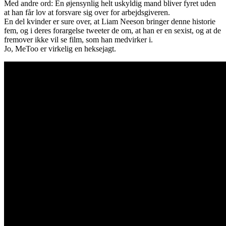
2018
Med andre ord: En øjensynlig helt uskyldig mand bliver fyret uden
at han får lov at forsvare sig over for arbejdsgiveren.
En del kvinder er sure over, at Liam Neeson bringer denne historie
fem, og i deres forargelse tweeter de om, at han er en sexist, og at de
fremover ikke vil se film, som han medvirker i.
Jo, MeToo er virkelig en heksejagt.