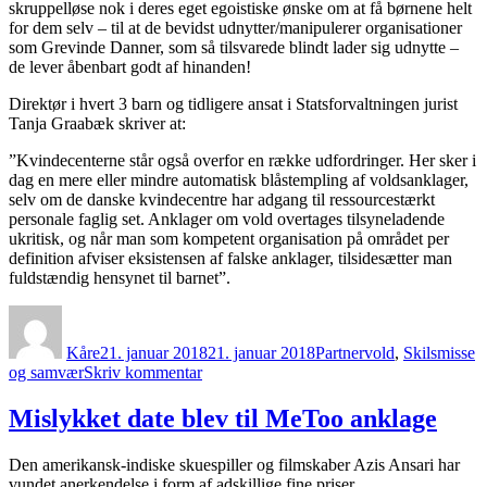
skruppelløse nok i deres eget egoistiske ønske om at få børnene helt
for dem selv – til at de bevidst udnytter/manipulerer organisationer
som Grevinde Danner, som så tilsvarede blindt lader sig udnytte –
de lever åbenbart godt af hinanden!
Direktør i hvert 3 barn og tidligere ansat i Statsforvaltningen jurist
Tanja Graabæk skriver at:
”Kvindecenterne står også overfor en række udfordringer. Her sker i
dag en mere eller mindre automatisk blåstempling af voldsanklager,
selv om de danske kvindecentre har adgang til ressourcestærkt
personale faglig set. Anklager om vold overtages tilsyneladende
ukritisk, og når man som kompetent organisation på området per
definition afviser eksistensen af falske anklager, tilsidesætter man
fuldstændig hensynet til barnet”.
Forfatter
Udgivet
Kategorier
Kåre
21. januar 2018
21. januar 2018
Partnervold
,
Skilsmisse
til
og samvær
Skriv kommentar
Om
pladsmangel
Mislykket date blev til MeToo anklage
på
kvindekrisecentrene
Den amerikansk-indiske skuespiller og filmskaber Azis Ansari har
vundet anerkendelse i form af adskillige fine priser.