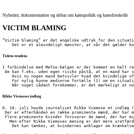
Videre
til
Nyheder, dokumentation og debat om kønspolitik og kønsforskelle
indhold
VICTIM BLAMING
”Victim blaming” er det engelske udtryk for den situati
    Det er et almindeligt mønster, at når det gælder ko
Tidens tendens
I forbindelse med MeToo-bølgen er der kommet en helt re
 De kan f.eks. uden egen risiko påstå, at en mand har s
    Hvis nu nogen mand betvivler hvad det kvindelige of
    For nylig kunne medierne fortælle (1) om en situati
    Når noget sådant forekommer, er det mærkeligt at no
Rikke Viemoses indlæg
D. 10. juli havde journaliset Rikke Viemose et indlæg (
 Der er efterhånden en række prominente mænd, der har m
 Flere prominente kvinder forsvarer de mænd, der har mi
   Men efter Rikke Viemoses mening er det mere uretfærd
    Det kan tænkes, at kvindernes anklager om krænkelse