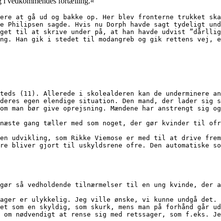
ig i vedkommendes fortælling.«
ere at gå ud og bakke op. Her blev fronterne trukket ska
e Philipsen sagde. Hvis nu Dorph havde sagt tydeligt und
get til at skrive under på, at han havde udvist ”dårllig
ng. Han gik i stedet til modangreb og gik rettens vej, e
teds (11). Allerede i skolealderen kan de underminere an
deres egen elendige situation. Den mand, der lader sig s
om man bør give oprejsning. Mændene har anstrengt sig og
næste gang tæller med som noget, der gør kvinder til ofr
en udvikling, som Rikke Viemose er med til at drive frem
gør så vedholdende tilnærmelser til en ung kvinde, der a
ager er ulykkelig. Jeg ville ønske, vi kunne undgå det. 
et som en skyldig, som skurk, mens man på forhånd går ud
 om nødvendigt at rense sig med retssager, som f.eks. Je