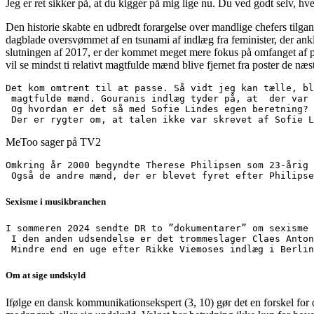
Jeg er ret sikker på, at du kigger på mig lige nu. Du ved godt selv, hvem
Den historie skabte en udbredt forargelse over mandlige chefers tilga
dagblade oversvømmet af en tsunami af indlæg fra feminister, der ankl
slutningen af ​​2017, er der kommet meget mere fokus på omfanget af 
vil se mindst ti relativt magtfulde mænd blive fjernet fra poster de næ
Det kom omtrent til at passe. Så vidt jeg kan tælle, bl
 magtfulde mænd. Gouranis indlæg tyder på, at  der var 
 Og hvordan er det så med Sofie Lindes egen beretning? 
 Der er rygter om, at talen ikke var skrevet af Sofie L
MeToo sager på TV2
Omkring år 2000 begyndte Therese Philipsen som 23-årig 
 Også de andre mænd, der er blevet fyret efter Philipse
Sexisme i musikbranchen
I sommeren 2024 sendte DR to ”dokumentarer” om sexisme 
 I den anden udsendelse er det trommeslager Claes Anton
 Mindre end en uge efter Rikke Viemoses indlæg i Berlin
Om at sige undskyld
Ifølge en dansk kommunikationsekspert (3, 10) gør det en forskel for