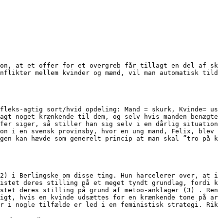
on, at et offer for et overgreb får tillagt en del af sk
nflikter mellem kvinder og mænd, vil man automatisk tild
fleks-agtig sort/hvid opdeling: Mand = skurk, Kvinde= us
agt noget krænkende til dem, og selv hvis manden benægte
fer siger, så stiller han sig selv i en dårlig situation
on i en svensk provinsby, hvor en ung mand, Felix, blev 
gen kan hævde som generelt princip at man skal ”tro på k
2) i Berlingske om disse ting. Hun harcelerer over, at i
istet deres stilling på et meget tyndt grundlag, fordi k
stet deres stilling på grund af metoo-anklager (3) . Ren
igt, hvis en kvinde udsættes for en krænkende tone på ar
r i nogle tilfælde er led i en feministisk strategi. Rik