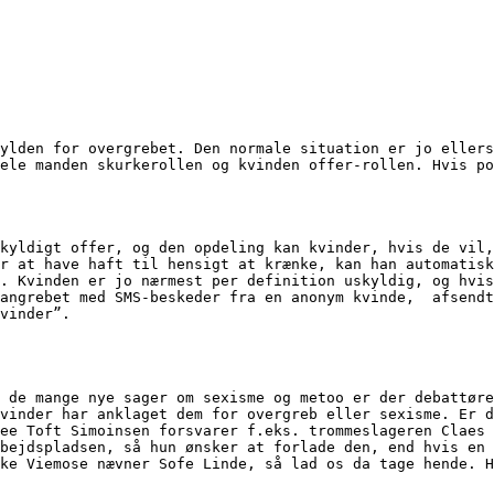
ylden for overgrebet. Den normale situation er jo ellers
ele manden skurkerollen og kvinden offer-rollen. Hvis po
kyldigt offer, og den opdeling kan kvinder, hvis de vil,
r at have haft til hensigt at krænke, kan han automatisk
. Kvinden er jo nærmest per definition uskyldig, og hvis
angrebet med SMS-beskeder fra en anonym kvinde,  afsendt
vinder”.
 de mange nye sager om sexisme og metoo er der debattøre
vinder har anklaget dem for overgreb eller sexisme. Er d
ee Toft Simoinsen forsvarer f.eks. trommeslageren Claes 
bejdspladsen, så hun ønsker at forlade den, end hvis en 
ke Viemose nævner Sofe Linde, så lad os da tage hende. H