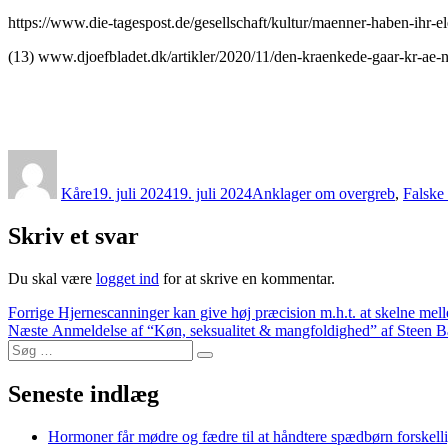
https://www.die-tagespost.de/gesellschaft/kultur/maenner-haben-ihr-
(13) www.djoefbladet.dk/artikler/2020/11/den-kraenkede-gaar-kr-ae-
Forfatter
Udgivet
Kategorier
Kåre
19. juli 2024
19. juli 2024
Anklager om overgreb
,
Falske
Skriv et svar
Du skal være
logget ind
for at skrive en kommentar.
Indlægsnavigation
Forrige
Forrige
Hjernescanninger kan give høj præcision m.h.t. at skelne me
Næste
indlæg:
Næste
Anmeldelse af “Køn, seksualitet & mangfoldighed” af Steen Ba
Søg
indlæg:
Søg
efter:
Seneste indlæg
Hormoner får mødre og fædre til at håndtere spædbørn forskelli