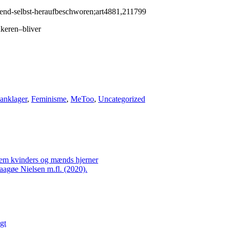
elend-selbst-heraufbeschworen;art4881,211799
nkeren–bliver
 anklager
,
Feminisme
,
MeToo
,
Uncategorized
llem kvinders og mænds hjerner
agøe Nielsen m.fl. (2020).
gt