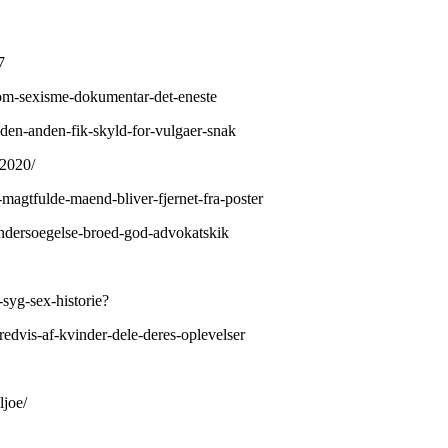
7
-om-sexisme-dokumentar-det-eneste
den-anden-fik-skyld-for-vulgaer-snak
-2020/
-magtfulde-maend-bliver-fjernet-fra-poster
undersoegelse-broed-god-advokatskik
syg-sex-historie?
edvis-af-kvinder-dele-deres-oplevelser
ljoe/