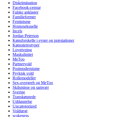
Diskrimination
Facebook-censur
Falske anklager
Familieformer
Feminisme
Homoseksuelle
Incels
Jordan Peterson
Kønsforskelle i evner og præstationer
Kønsstereotyper
Lovgivning
Maskulinitet
MeToo
Partnervold
Postmodernisme
Psykisk vold
Rollemodeller
Sex-overgreb og MeToo
Skilsmisse og samvær
Sverige
Transkønnede
Uddannelse
Uncategorized
Voldtægt
wokeness