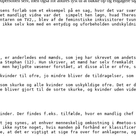
dpersonen selv, men også for andres lyst til at bakke op og engagere s
sens forløb som et eksempel på en sag, hvor det var svær
et mandligt vidne var det  simpelt hen løgn, hvad Theres
ntaren om TV2,, blev af de feminstiske inkvisitorer tvun
 ikke selv kom med en entydig og uforbeholden undskyldni
, er anderledes end mænds, som jeg har skrevet om andets
a Stephan (12). Hun skriver, at mænd har selv fremkaldt 
 men højlydte væsener forstået, at disse alle er ofre, s
kvinder til ofre, jo mindre bliver de tildragelser, som 
som skurke og alle kvinder som uskykldige ofre. Det er d
inder. Der findes f.eks. tilfælde, hvor en mandlig chef 
t jeg synes, at enhver menneskelig omkostning i #metoo-s
 ikke nytte noget, hvis manden på forhånd er klassificer
e, at det er vigtigt at sige fra over for anklagerne, og