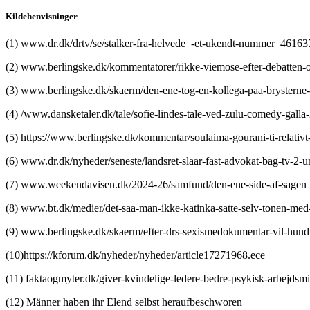
Kildehenvisninger
(1) www.dr.dk/drtv/se/stalker-fra-helvede_-et-ukendt-nummer_46163
(2) www.berlingske.dk/kommentatorer/rikke-viemose-efter-debatten
(3) www.berlingske.dk/skaerm/den-ene-tog-en-kollega-paa-brysterne-
(4) /www.dansketaler.dk/tale/sofie-lindes-tale-ved-zulu-comedy-galla
(5) https://www.berlingske.dk/kommentar/soulaima-gourani-ti-relativt
(6) www.dr.dk/nyheder/seneste/landsret-slaar-fast-advokat-bag-tv-2-
(7) www.weekendavisen.dk/2024-26/samfund/den-ene-side-af-sagen
(8) www.bt.dk/medier/det-saa-man-ikke-katinka-satte-selv-tonen-med-
(9) www.berlingske.dk/skaerm/efter-drs-sexismedokumentar-vil-hundr
(10)https://kforum.dk/nyheder/nyheder/article17271968.ece
(11) faktaogmyter.dk/giver-kvindelige-ledere-bedre-psykisk-arbejdsmi
(12) Männer haben ihr Elend selbst heraufbeschworen