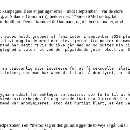
o kampagne. Bare et par uger efter – midt i september – var de store
æg, af Sulaima Gourani (5), hedder det: ” “Siden #MeToo tog fat i
. Indtil nu. Den er kommet til Danmark, og mit bedste bud er, at vi
t vides holdt grupper af feminister i september 2020 pla
lativt magtfulde mænd der blev fjernet fra poster de næs
mand har sagt: "Hvis du ikke går med ud og sutter min pi
gtighed i talen, at ved den pågældende julefrokost var S
 en usædvanlig stor interesse for at få seksuelle relati
talelser, som man har anvendt til at få dem fyret, er ud
ygmann udsat for anklager om sexisme, som førte til at h
stede sit arbejde. En ung kvinde (Katinka Bjerregård) i 
mænd var anonymiseret, stod det hurtigt klart, at det va
edpersonen i en #metoo-sag er der grundlæggende to veje at gå: Gå til