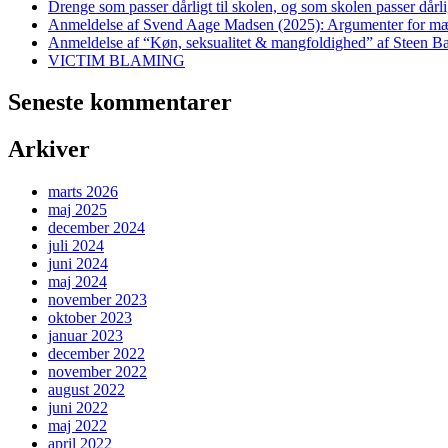
Drenge som passer dårligt til skolen, og som skolen passer dårlig
Anmeldelse af Svend Aage Madsen (2025): Argumenter for m
Anmeldelse af “Køn, seksualitet & mangfoldighed” af Steen Ba
VICTIM BLAMING
Seneste kommentarer
Arkiver
marts 2026
maj 2025
december 2024
juli 2024
juni 2024
maj 2024
november 2023
oktober 2023
januar 2023
december 2022
november 2022
august 2022
juni 2022
maj 2022
april 2022