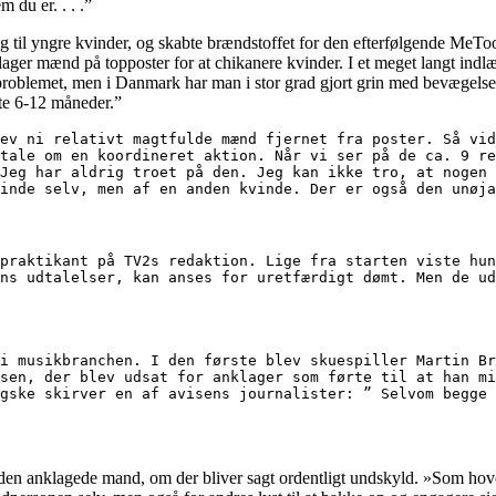
 du er. . . .”
ng til yngre kvinder, og skabte brændstoffet for den efterfølgende MeTo
ager mænd på topposter for at chikanere kvinder. I et meget langt indl
problemet, men i Danmark har man i stor grad gjort grin med bevægelsen
ste 6-12 måneder.”
ev ni relativt magtfulde mænd fjernet fra poster. Så vid
tale om en koordineret aktion. Når vi ser på de ca. 9 re
Jeg har aldrig troet på den. Jeg kan ikke tro, at nogen 
inde selv, men af en anden kvinde. Der er også den unøja
praktikant på TV2s redaktion. Lige fra starten viste hun
ns udtalelser, kan anses for uretfærdigt dømt. Men de ud
i musikbranchen. I den første blev skuespiller Martin Br
sen, der blev udsat for anklager som førte til at han mi
gske skirver en af avisens journalister: ” Selvom begge 
 den anklagede mand, om der bliver sagt ordentligt undskyld. »Som hov