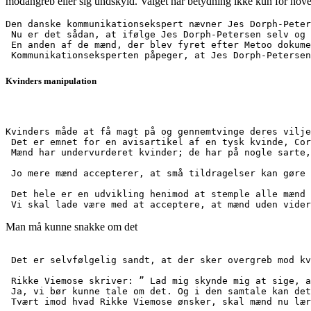
modangreb eller sig undskyld. Valget har betydning ikke kun for hove
Den danske kommunikationsekspert nævner Jes Dorph-Peter
 Nu er det sådan, at ifølge Jes Dorph-Petersen selv og 
 En anden af de mænd, der blev fyret efter Metoo dokume
 Kommunikationseksperten påpeger, at Jes Dorph-Petersen
Kvinders manipulation
Kvinders måde at få magt på og gennemtvinge deres vilje
 Det er emnet for en avisartikel af en tysk kvinde, Cor
 Mænd har undervurderet kvinder; de har på nogle sarte,
 Jo mere mænd accepterer, at små tildragelser kan gøre 
 Det hele er en udvikling henimod at stemple alle mænd 
Man må kunne snakke om det
 Det er selvfølgelig sandt, at der sker overgreb mod kv
 Rikke Viemose skriver: ” Lad mig skynde mig at sige, a
 Ja, vi bør kunne tale om det. Og i den samtale kan det
 Tvært imod hvad Rikke Viemose ønsker, skal mænd nu lær