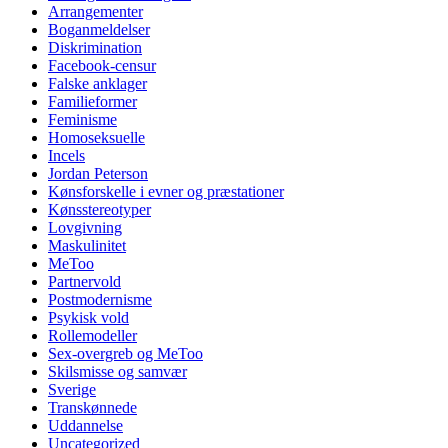
Arrangementer
Boganmeldelser
Diskrimination
Facebook-censur
Falske anklager
Familieformer
Feminisme
Homoseksuelle
Incels
Jordan Peterson
Kønsforskelle i evner og præstationer
Kønsstereotyper
Lovgivning
Maskulinitet
MeToo
Partnervold
Postmodernisme
Psykisk vold
Rollemodeller
Sex-overgreb og MeToo
Skilsmisse og samvær
Sverige
Transkønnede
Uddannelse
Uncategorized