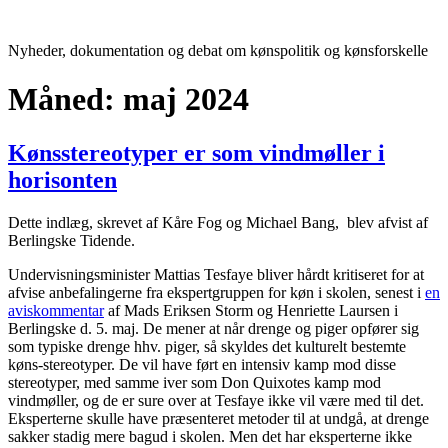
Videre
til
Nyheder, dokumentation og debat om kønspolitik og kønsforskelle
indhold
Måned:
maj 2024
Kønsstereotyper er som vindmøller i
horisonten
Dette indlæg, skrevet af Kåre Fog og Michael Bang, blev afvist af
Berlingske Tidende.
Undervisningsminister Mattias Tesfaye bliver hårdt kritiseret for at
afvise anbefalingerne fra ekspertgruppen for køn i skolen, senest i
en
aviskommentar
af Mads Eriksen Storm og Henriette Laursen i
Berlingske d. 5. maj. De mener at når drenge og piger opfører sig
som typiske drenge hhv. piger, så skyldes det kulturelt bestemte
køns-stereotyper. De vil have ført en intensiv kamp mod disse
stereotyper, med samme iver som Don Quixotes kamp mod
vindmøller, og de er sure over at Tesfaye ikke vil være med til det.
Eksperterne skulle have præsenteret metoder til at undgå, at drenge
sakker stadig mere bagud i skolen. Men det har eksperterne ikke