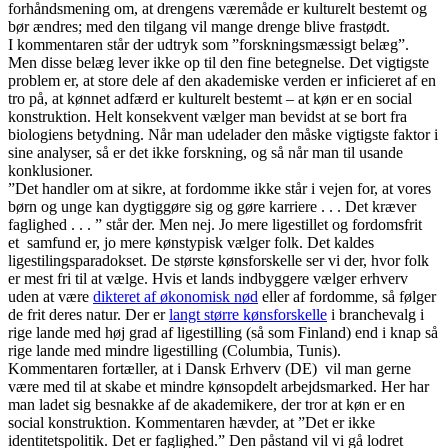
forhåndsmening om, at drengens væremåde er kulturelt bestemt og
bør ændres; med den tilgang vil mange drenge blive frastødt.
I kommentaren står der udtryk som ”forskningsmæssigt belæg”.
Men disse belæg lever ikke op til den fine betegnelse. Det vigtigste
problem er, at store dele af den akademiske verden er inficieret af en
tro på, at kønnet adfærd er kulturelt bestemt – at køn er en social
konstruktion. Helt konsekvent vælger man bevidst at se bort fra
biologiens betydning. Når man udelader den måske vigtigste faktor i
sine analyser, så er det ikke forskning, og så når man til usande
konklusioner.
”Det handler om at sikre, at fordomme ikke står i vejen for, at vores
børn og unge kan dygtiggøre sig og gøre karriere . . . Det kræver
faglighed . . . ” står der. Men nej. Jo mere ligestillet og fordomsfrit
et samfund er, jo mere kønstypisk vælger folk. Det kaldes
ligestilingsparadokset. De største kønsforskelle ser vi der, hvor folk
er mest fri til at vælge. Hvis et lands indbyggere vælger erhverv
uden at være
dikteret af økonomisk nød
eller af fordomme, så følger
de frit deres natur. Der er
langt større kønsforskelle
i branchevalg i
rige lande med høj grad af ligestilling (så som Finland) end i knap så
rige lande med mindre ligestilling (Columbia, Tunis).
Kommentaren fortæller, at i Dansk Erhverv (DE) vil man gerne
være med til at skabe et mindre kønsopdelt arbejdsmarked. Her har
man ladet sig besnakke af de akademikere, der tror at køn er en
social konstruktion. Kommentaren hævder, at ”Det er ikke
identitetspolitik. Det er faglighed.” Den påstand vil vi gå lodret