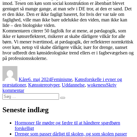
imod. Tesen om køn som social konstruktion er åbenbart blevet
gentaget så mange gange, at man selv i DE tror, at den er sand. Det
er den ikke. Den er ikke fagligt baseret, for hvis der var tale om
faglighed, ville man ikke bare udelukke den viden, man ikke kan
lide – den biologiske viden.
Kommentaren citerer 50 fagfolk for at mene, at pædagogik, som
ikke er kønsreflekteret, risikerer at skabe dårligere vilkår for alle
børn. Vi mener tværtimod, at pædagogik, der reflekterer normkritisk
over køn, netop vil skabe dårligere vilkår, især for drenge, uanset
hvor udbredt den kønsideologiske trend ellers er i fagbevægelsen og
på professionsskolerne.
Forfatter
Udgivet
Kategorier
Kåre
6. maj 2024
Feminisme
,
Kønsforskelle i evner og
præstationer
,
Kønsstereotyper
,
Uddannelse
,
wokeness
Skriv
til
kommentar
Søg
Kønsstereotyper
Søg
efter:
er
som
Seneste indlæg
vindmøller
i
Hormoner får mødre og fædre til at håndtere spædbørn
horisonten
forskelligt
Drenge som passer dårligt til skolen, og som skolen passer