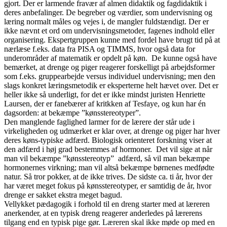
gjort. Der er larmende fravær af almen didaktik og fagdidaktik i
deres anbefalinger. De begreber og værdier, som undervisning og
læring normalt måles og vejes i, de mangler fuldstændigt. Der er
ikke nævnt et ord om undervisningsmetoder, fagenes indhold eller
organisering. Ekspertgruppen kunne med fordel have brugt tid på at
nærlæse f.eks. data fra PISA og TIMMS, hvor også data for
underområder af matematik er opdelt på køn. De kunne også have
bemærket, at drenge og piger reagerer forskelligt på arbejdsformer
som f.eks. gruppearbejde versus individuel undervisning; men den
slags konkret læringsmetodik er eksperterne helt hævet over. Det er
heller ikke så underligt, for det er ikke mindst juristen Henriette
Laursen, der er fanebærer af kritkken af Tesfaye, og kun har én
dagsorden: at bekæmpe ”kønsstereotyper”.
Den manglende faglighed larmer for de lærere der står ude i
virkeligheden og udmærket er klar over, at drenge og piger har hver
deres køns-typiske adfærd. Biologisk orienteret forskning viser at
den adfærd i høj grad bestemmes af hormoner. Det vil sige at når
man vil bekæmpe ”kønsstereotyp” adfærd, så vil man bekæmpe
hormonernes virkning; man vil altså bekæmpe børnenes medfødte
natur. Så tror pokker, at de ikke trives. De sidste ca. ti år, hvor der
har været meget fokus på kønsstereotyper, er samtidig de år, hvor
drenge er sakket ekstra meget bagud.
Vellykket pædagogik i forhold til en dreng starter med at læreren
anerkender, at en typisk dreng reagerer anderledes på lærerens
tilgang end en typisk pige gør. Læreren skal ikke møde op med en