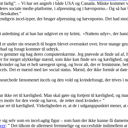
t farlig”. – Vi har set angreb i både USA og Canada. Måske kommer vi 
 deres sociale medie-platforme, i afpresning og i hævnporno.- Og så har
ællesskaber.”
dvendigvis incel-typer, der bruger afpresning og hævnporno. Det had mod
 i anledning af at han har udgivet en ny krimi, »Nattens udyr«, der hand
er under sin research til bogen blevet overrasket over, hvor mange grup
ehad og foragt kommer til udtryk.
s gemmer sig bag deres computerskærme. Jeg prøvede at finde ud af, hvor
er for meget ulykkelige mænd, som ikke kan finde sex og kærlighed, og 
nder og har et helt særegent sprog, og hvor alt, der er feminisme, be
cels. Det er mænd med lav social status. Mænd, der ikke formår at date
archede fænomenet incels og den vold og kvindeforagt, der trives i nog
ar ikke ret til kærlighed. Man skal gøre sig fortjent til kærlighed, og m
es motiv for den vrede og hævn, de retter mod kvinder.« ”
ret til kærlighed. Virkeligheden er, at de i udgangspunktet mener, at de 
e sig selv som en incel-agtig figur – som ham der ikke kunne få damern
iver
: ” Det tilkom de allermest fremmelige og succesfulde indimellem at