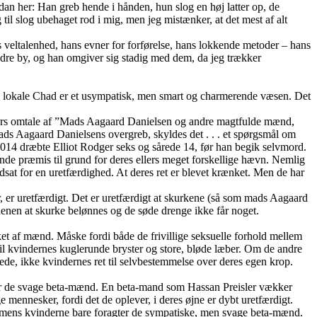
dan her: Han greb hende i hånden, hun slog en høj latter op, de
il slog ubehaget rod i mig, men jeg mistænker, at det mest af alt
ltalenhed, hans evner for forførelse, hans lokkende metoder – hans
 indre by, og han omgiver sig stadig med dem, da jeg trækker
den lokale Chad er et usympatisk, men smart og charmerende væsen. Det
lers omtale af ”Mads Aagaard Danielsen og andre magtfulde mænd,
ds Aagaard Danielsens overgreb, skyldes det . . . et spørgsmål om
2014 dræbte Elliot Rodger seks og sårede 14, før han begik selvmord.
ende præmis til grund for deres ellers meget forskellige hævn. Nemlig
udsat for en uretfærdighed. At deres ret er blevet krænket. Men de har
går, er uretfærdigt. Det er uretfærdigt at skurkene (så som mads Aagaard
enen at skurke belønnes og de søde drenge ikke får noget.
et af mænd. Måske fordi både de frivillige seksuelle forhold mellem
l kvindernes kuglerunde bryster og store, bløde læber. Om de andre
ede, ikke kvindernes ret til selvbestemmelse over deres egen krop.
gter de svage beta-mænd. En beta-mand som Hassan Preisler vækker
 mennesker, fordi det de oplever, i deres øjne er dybt uretfærdigt.
r, mens kvinderne bare foragter de sympatiske, men svage beta-mænd.