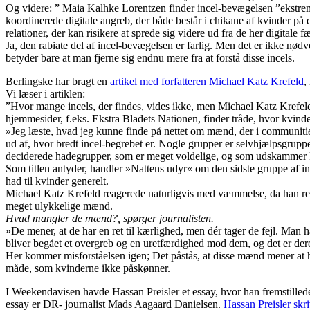
Og videre: ” Maia Kalhke Lorentzen finder incel-bevægelsen ”ekstrem
koordinerede digitale angreb, der både består i chikane af kvinder på
relationer, der kan risikere at sprede sig videre ud fra de her digitale f
Ja, den rabiate del af incel-bevægelsen er farlig. Men det er ikke nø
betyder bare at man fjerne sig endnu mere fra at forstå disse incels.
Berlingske har bragt en
artikel med forfatteren Michael Katz Krefeld
,
Vi læser i artiklen:
”Hvor mange incels, der findes, vides ikke, men Michael Katz Krefeld 
hjemmesider, f.eks. Ekstra Bladets Nationen, finder tråde, hvor kvind
»Jeg læste, hvad jeg kunne finde på nettet om mænd, der i communitie
ud af, hvor bredt incel-begrebet er. Nogle grupper er selvhjælpsgrupp
deciderede hadegrupper, som er meget voldelige, og som udskammer kvi
Som titlen antyder, handler »Nattens udyr« om den sidste gruppe af in
had til kvinder generelt.
Michael Katz Krefeld reagerede naturligvis med væmmelse, da han rese
meget ulykkelige mænd.
Hvad mangler de mænd?
, spørger journalisten.
»De mener, at de har en ret til kærlighed, men dér tager de fejl. Man h
bliver begået et overgreb og en uretfærdighed mod dem, og det er der
Her kommer misforståelsen igen; Det påstås, at disse mænd mener at har 
måde, som kvinderne ikke påskønner.
I Weekendavisen havde Hassan Preisler et essay, hvor han fremstilled
essay er DR- journalist Mads Aagaard Danielsen.
Hassan Preisler skr