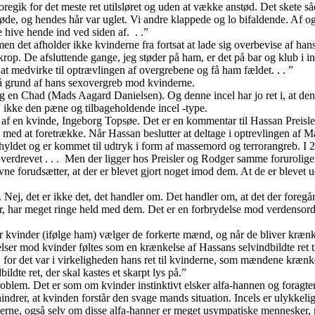
gik for det meste ret utilsløret og uden at vække anstød. Det skete så
de, og hendes hår var uglet. Vi andre klappede og lo bifaldende. Af og t
e hive hende ind ved siden af. . .”
fholder ikke kvinderne fra fortsat at lade sig overbevise af hans ve
t, krop. De afsluttende gange, jeg støder på ham, er det på bar og klub i
 at medvirke til optrævlingen af overgrebene og få ham fældet. . . ”
 grund af hans sexovergreb mod kvinderne.
 og en Chad (Mads Aagard Danielsen). Og denne incel har jo ret i, at 
 ikke den pæne og tilbageholdende incel -type.
af en kvinde, Ingeborg Topsøe. Det er en kommentar til Hassan Preis
ed at foretrække. Når Hassan beslutter at deltage i optrevlingen af Ma
 hyldet og er kommet til udtryk i form af massemord og terrorangreb. I 
 overdrevet . . . Men der ligger hos Preisler og Rodger samme forurolig
vne forudsætter, at der er blevet gjort noget imod dem. At de er blevet 
er. Nej, det er ikke det, det handler om. Det handler om, at det der fore
r, har meget ringe held med dem. Det er en forbrydelse mod verdensord
r kvinder (ifølge ham) vælger de forkerte mænd, og når de bliver krænk
r mod kvinder føltes som en krænkelse af Hassans selvindbildte ret ti
 for det var i virkeligheden hans ret til kvinderne, som mændene krænk
ildte ret, der skal kastes et skarpt lys på.”
problem. Det er som om kvinder instinktivt elsker alfa-hannen og fora
drer, at kvinden forstår den svage mands situation. Incels er ulykkelige
hannerne, også selv om disse alfa-hanner er meget usympatiske menneske