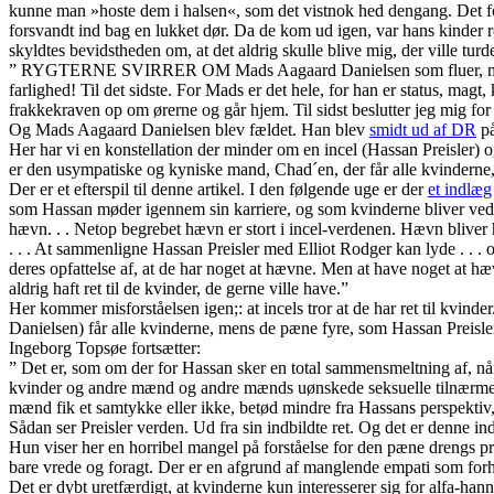
kunne man »hoste dem i halsen«, som det vistnok hed dengang. Det fore
forsvandt ind bag en lukket dør. Da de kom ud igen, var hans kinder rø
skyldtes bevidstheden om, at det aldrig skulle blive mig, der ville turd
” RYGTERNE SVIRRER OM Mads Aagaard Danielsen som fluer, men det a
farlighed! Til det sidste. For Mads er det hele, for han er status, mag
frakkekraven op om ørerne og går hjem. Til sidst beslutter jeg mig for
Og Mads Aagaard Danielsen blev fældet. Han blev
smidt ud af DR
på
Her har vi en konstellation der minder om en incel (Hassan Preisler)
er den usympatiske og kyniske mand, Chad´en, der får alle kvinderne,
Der er et efterspil til denne artikel. I den følgende uge er der
et indlæg
som Hassan møder igennem sin karriere, og som kvinderne bliver ved m
hævn. . . Netop begrebet hævn er stort i incel-verdenen. Hævn bliver
. . . At sammenligne Hassan Preisler med Elliot Rodger kan lyde . . .
deres opfattelse af, at de har noget at hævne. Men at have noget at hæ
aldrig haft ret til de kvinder, de gerne ville have.”
Her kommer misforståelsen igen;: at incels tror at de har ret til kvind
Danielsen) får alle kvinderne, mens de pæne fyre, som Hassan Preisle
Ingeborg Topsøe fortsætter:
” Det er, som om der for Hassan sker en total sammensmeltning af, nå
kvinder og andre mænd og andre mænds uønskede seksuelle tilnærmelse
mænd fik et samtykke eller ikke, betød mindre fra Hassans perspektiv,
Sådan ser Preisler verden. Ud fra sin indbildte ret. Og det er denne indb
Hun viser her en horribel mangel på forståelse for den pæne drengs 
bare vrede og foragt. Der er en afgrund af manglende empati som forhin
Det er dybt uretfærdigt, at kvinderne kun interesserer sig for alfa-