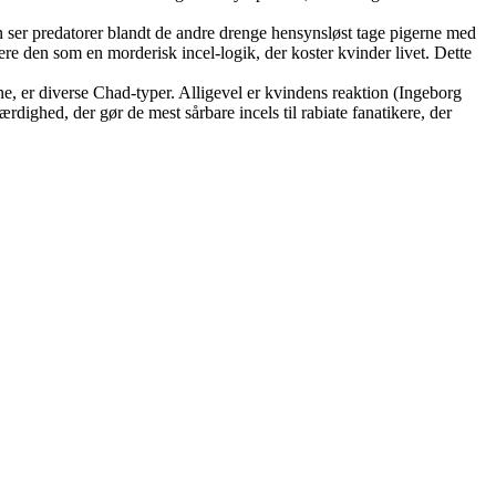
an ser predatorer blandt de andre drenge hensynsløst tage pigerne med
ere den som en morderisk incel-logik, der koster kvinder livet. Dette
rne, er diverse Chad-typer. Alligevel er kvindens reaktion (Ingeborg
ærdighed, der gør de mest sårbare incels til rabiate fanatikere, der