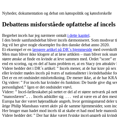
Videre
til
Nyheder, dokumentation og debat om kønspolitik og kønsforskelle
indhold
Debattens misforståede opfattelse af incels
Begrebet incels har jeg nærmere omtalt
i dette kapitel
.
I den brede samfundsdebat bliver incels dæmoniseret. Som modsvar til a
Jeg vil her give nogle eksempler fra den danske debat anno 2020.
Et eksempel er en
længere artikel på DR´s hjemmeside
med overskrift
Men man bliver ikke klogere af at læse artiklen – man bliver nok snarer
større ønske at finde en kvinde at leve sammen med. Ordet ”score” er 
end en scoring, og en del af hans problem er, at en Stacy (en attraktiv 
Videre hedder det i DR´s artikel: ” Incels mener, at de har krav på sex
eller kvinder mødes incels på tværs af nationaliteter i kvindehadske for
Det er en ret ondsindet misfortolkning. De mener ikke, at de har KRAV
Og videre: ” For incels har kvinder én funktion: De burde give dig sex
personlighed.” Igen er det ondsindet vrøvl.
Videre: ” Incel-fællesskabet på nettet er del af et større netværk på 
”manosfæren”.. . . Incels adskiller sig . . . ved at være en af den mest
Europa har der været højeradikale angreb, hvor gerningsmænd deler 
årige Philip Manshaus været aktiv på de samme hjemmesider, som inc
Her bruger man hadet mod incels til at skabe et had mod hele manosfæ
Videre hedder det: ” Der har ikke været fysiske incel-angreb på kvind