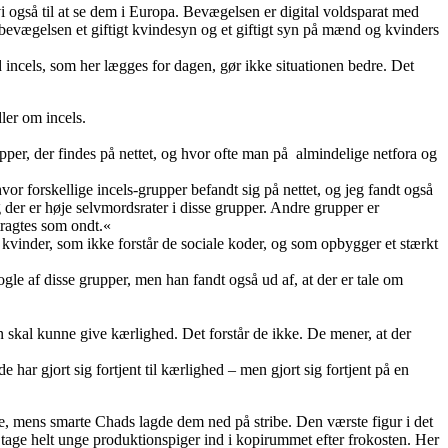
også til at se dem i Europa. Bevægelsen er digital voldsparat med
 bevægelsen et giftigt kvindesyn og et giftigt syn på mænd og kvinders
 incels, som her lægges for dagen, gør ikke situationen bedre. Det
ler om incels.
per, der findes på nettet, og hvor ofte man på almindelige netfora og
 forskellige incels-grupper befandt sig på nettet, og jeg fandt også
der er høje selvmordsrater i disse grupper. Andre grupper er
tragtes som ondt.«
 kvinder, som ikke forstår de sociale koder, og som opbygger et stærkt
le af disse grupper, men han fandt også ud af, at der er tale om
an skal kunne give kærlighed. Det forstår de ikke. De mener, at der
har gjort sig fortjent til kærlighed – men gjort sig fortjent på en
e, mens smarte Chads lagde dem ned på stribe. Den værste figur i det
 tage helt unge produktionspiger ind i kopirummet efter frokosten. Her