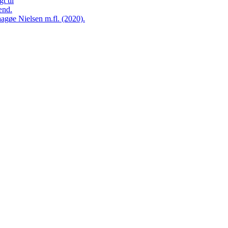
t til
ænd.
agøe Nielsen m.fl. (2020).