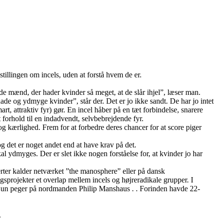
tillingen om incels, uden at forstå hvem de er.
e mænd, der hader kvinder så meget, at de slår ihjel”, læser man.
hade og ydmyge kvinder”, står der. Det er jo ikke sandt. De har jo intet
, attraktiv fyr) gør. En incel håber på en tæt forbindelse, snarere
t forhold til en indadvendt, selvbebrejdende fyr.
 og kærlighed. Frem for at forbedre deres chancer for at score piger
g det er noget andet end at have krav på det.
l ydmyges. Der er slet ikke nogen forståelse for, at kvinder jo har
perter kalder netværket ”the manosphere” eller på dansk
ingsprojekter et overlap mellem incels og højreradikale grupper. I
 Hun peger på nordmanden Philip Manshaus . . Forinden havde 22-
.