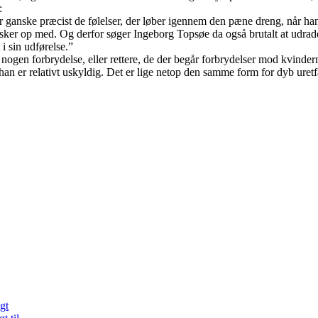
:
ner ganske præcist de følelser, der løber igennem den pæne dreng, når h
disker op med. Og derfor søger Ingeborg Topsøe da også brutalt at udrad
i sin udførelse.”
e nogen forbrydelse, eller rettere, de der begår forbrydelser mod kvinde
 han er relativt uskyldig. Det er lige netop den samme form for dyb uretf
gt