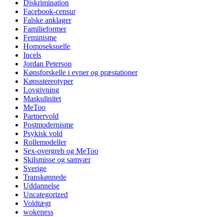
Diskrimination
Facebook-censur
Falske anklager
Familieformer
Feminisme
Homoseksuelle
Incels
Jordan Peterson
Kønsforskelle i evner og præstationer
Kønsstereotyper
Lovgivning
Maskulinitet
MeToo
Partnervold
Postmodernisme
Psykisk vold
Rollemodeller
Sex-overgreb og MeToo
Skilsmisse og samvær
Sverige
Transkønnede
Uddannelse
Uncategorized
Voldtægt
wokeness