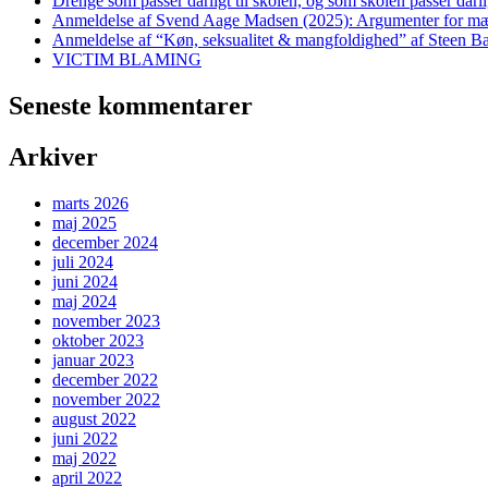
Drenge som passer dårligt til skolen, og som skolen passer dårlig
Anmeldelse af Svend Aage Madsen (2025): Argumenter for m
Anmeldelse af “Køn, seksualitet & mangfoldighed” af Steen Ba
VICTIM BLAMING
Seneste kommentarer
Arkiver
marts 2026
maj 2025
december 2024
juli 2024
juni 2024
maj 2024
november 2023
oktober 2023
januar 2023
december 2022
november 2022
august 2022
juni 2022
maj 2022
april 2022