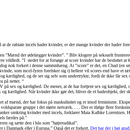
t de rabiate incels hader kvinder, er der mange kvinder der hader fores
en ”Mænd der ødelægger kvinder”. ” Bliv klogere på seksuelt frustrered
e vildledt. ”I stedet for at forsøge at score kvinder har de besluttet at 
dog nok forkert i denne sammnhæng. At ”score” er det, en Chad (en smart
kvinde, som incel-fyren forelsker sig i) hellere vil scores end have et tæ
 og kærlighed, og de ser sig selv som undertrykte, fordi de ikke får sex
a på nettet. “
 på sex og kærlighed. De mener, at de har fortjent sex og kærlighed, o
 og kærlighed. Når kvinder ikke gør det, bliver de et hadeobjekt, der ska
nettet af mænd, der har fokus på maskulinitet og er imod feminisme. Eks
 voldsparate gruppe i det større netværk. . . . Der er ifølge flere forskn
tanker omkring kvinder med incels, forklarer Maia Kalhke Lorentzen.
els færdes på.”
ren og sætte den i bås som ”højreradikal”.
er i Danmark eller i Europa.” Også det er forkert.
Det har der i høj grad