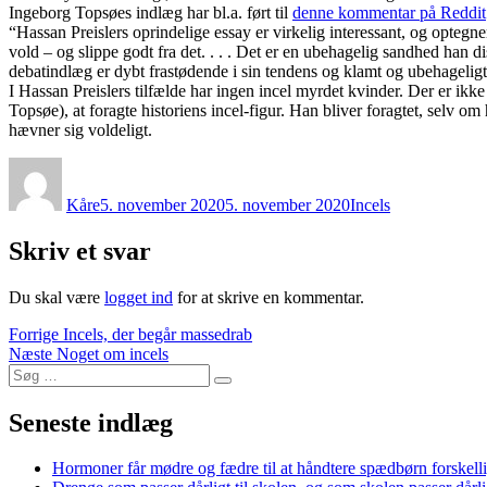
Ingeborg Topsøes indlæg har bl.a. ført til
denne kommentar på Reddit
“Hassan Preislers oprindelige essay er virkelig interessant, og opteg
vold – og slippe godt fra det. . . . Det er en ubehagelig sandhed han 
debatindlæg er dybt frastødende i sin tendens og klamt og ubehageligt 
I Hassan Preislers tilfælde har ingen incel myrdet kvinder. Der er ikk
Topsøe), at foragte historiens incel-figur. Han bliver foragtet, selv om
hævner sig voldeligt.
Forfatter
Udgivet
Kategorier
Kåre
5. november 2020
5. november 2020
Incels
Skriv et svar
Du skal være
logget ind
for at skrive en kommentar.
Indlægsnavigation
Forrige
Forrige
Incels, der begår massedrab
Næste
indlæg:
Næste
Noget om incels
Søg
indlæg:
Søg
efter:
Seneste indlæg
Hormoner får mødre og fædre til at håndtere spædbørn forskelli