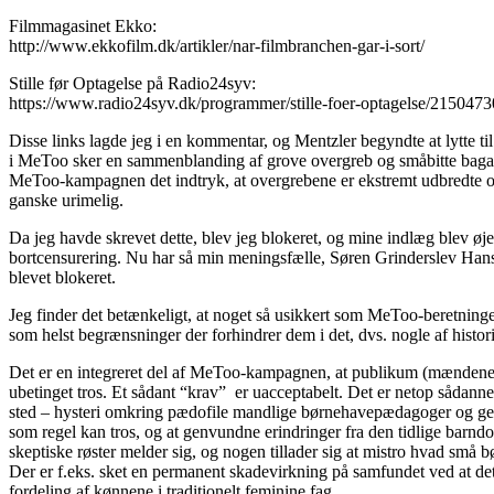
Filmmagasinet Ekko:
http://www.ekkofilm.dk/artikler/nar-filmbranchen-gar-i-sort/
Stille før Optagelse på Radio24syv:
https://www.radio24syv.dk/programmer/stille-foer-optagelse/21504730
Disse links lagde jeg i en kommentar, og Mentzler begyndte at lytte t
i MeToo sker en sammenblanding af grove overgreb og småbitte bagatel
MeToo-kampagnen det indtryk, at overgrebene er ekstremt udbredte o
ganske urimelig.
Da jeg havde skrevet dette, blev jeg blokeret, og mine indlæg blev øje
bortcensurering. Nu har så min meningsfælle, Søren Grinderslev Hansen
blevet blokeret.
Jeg finder det betænkeligt, at noget så usikkert som MeToo-beretninger
som helst begrænsninger der forhindrer dem i det, dvs. nogle af histor
Det er en integreret del af MeToo-kampagnen, at publikum (mændene) s
ubetinget tros. Et sådant “krav” er uacceptabelt. Det er netop sådanne 
sted – hysteri omkring pædofile mandlige børnehavepædagoger og genvu
som regel kan tros, og at genvundne erindringer fra den tidlige barndom
skeptiske røster melder sig, og nogen tillader sig at mistro hvad små b
Der er f.eks. sket en permanent skadevirkning på samfundet ved at det
fordeling af kønnene i traditionelt feminine fag.