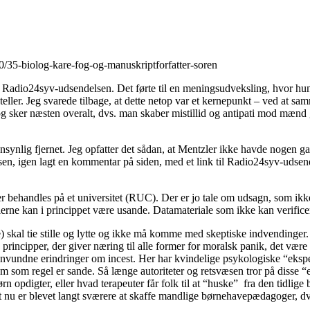
/35-biolog-kare-fog-og-manuskriptforfatter-soren
il Radio24syv-udsendelsen. Det førte til en meningsudveksling, hvor hun 
ler. Jeg svarede tilbage, at dette netop var et kernepunkt – ved at sa
g sker næsten overalt, dvs. man skaber mistillid og antipati mod mænd
nsynlig fjernet. Jeg opfatter det sådan, at Mentzler ikke havde nogen g
, igen lagt en kommentar på siden, med et link til Radio24syv-udsendels
 behandles på et universitet (RUC). Der er jo tale om udsagn, som ikke 
ierne kan i princippet være usande. Datamateriale som ikke kan verificer
kal tie stille og lytte og ikke må komme med skeptiske indvendinger. De
principper, der giver næring til alle former for moralsk panik, det være
ndne erindringer om incest. Her har kvindelige psykologiske “eksperter
 som regel er sande. Så længe autoriteter og retsvæsen tror på disse “ek
ørn opdigter, eller hvad terapeuter får folk til at “huske” fra den tidli
 nu er blevet langt sværere at skaffe mandlige børnehavepædagoger, dvs.