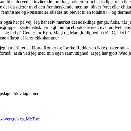
sur, bl.a. derved at inviterede foredragsholdere som har lødige, men ild
te der dissiderer mod den fremherskende mening, bliver fyret eller chika
 er feminisme og kønsstudier således nu blevet til en totalitær – og derm
r også her på vej. Jeg har selv mærket det adskillige gange, f.eks. når 
tionsgruppe – systematisk har lagt min facebookside ned, dvs. udøvet ce
t sig ind på Center for Køn, Magt og Mangfoldighed på RUC, idet både j
erste afkrog af jeres ekkokammer.
jeg har erfaret, at Dorte Rømer og Lærke Reddersen ikke ønsker mit sels
det formål, at så ved jeg med min egen samvittighed, at jeg har gjort hvad 
.
slaget blev taget ned.
x-overgreb og MeToo