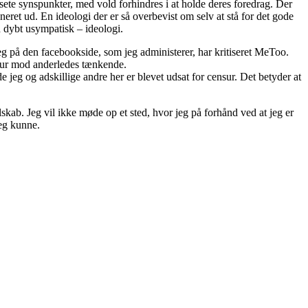
esete synspunkter, med vold forhindres i at holde deres foredrag. Der
neret ud. En ideologi der er så overbevist om selv at stå for det gode
ed dybt usympatisk – ideologi.
jeg på den facebookside, som jeg administerer, har kritiseret MeToo.
nsur mod anderledes tænkende.
eg og adskillige andre her er blevet udsat for censur. Det betyder at
kab. Jeg vil ikke møde op et sted, hvor jeg på forhånd ved at jeg er
jeg kunne.