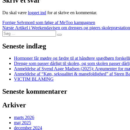
Skriv et svar
Du skal være
logget ind
for at skrive en kommentar.
Indlægsnavigation
Forrige
Forrige
Selvmord som følge af MeToo kampagnen
Næste
indlæg:
Næste
Artikel i Weekendavisen om drenges og pigers skolepræstation
Søg
indlæg:
Søg
efter:
Seneste indlæg
Hormoner får mødre og fædre til at håndtere spædbørn forskelli
Drenge som passer dårligt til skolen, og som skolen passer dårlig
Anmeldelse af Svend Aage Madsen (2025): Argumenter for m
Anmeldelse af “Køn, seksualitet & mangfoldighed” af Steen Ba
VICTIM BLAMING
Seneste kommentarer
Arkiver
marts 2026
maj 2025
december 2024