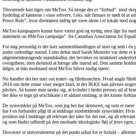
Tilsvarende kan siges om MeToo. Så længe der er “forbud” mod skepti
fordeling af kønnene i visse erhverv, f.eks. når firmaer er nødt til at
Pence Rule”, hvor direktøren aldrig tør være alene i et lokale med no
MeToo kampagnen kunne have været god og nyttig; men lige fra starten
statement on #MeToo campaign” fra Canadian Association for Equalit
For mig personlig er det især sammenblandingen af stort og små i én p
andre ordentlige mænd. I min debat med Sarah Mentzler var dette et 
altgennemtrængende mandskultur, der bevirker en strukturel undertrykke
overgribere, men derimod at hænge alle mænd ud. Den samme holdning 
følger, at min modstand mod MeToo bliver stadig større.
Nu handler det her især om teater- og filmbranchen. Hvad angår filmbra
2016 om dette emne viser meget klart, at der IKKE kan påvises nogen 
påvises. Så kunne man tænke sig, at kvinder i stedet presses ud af bran
der ikke er tegn på sexchikane i et sådant omfang, at det kunne fo
De synsvinkler på MeToo, som jeg her har skistseret, og som er mere udf
har I en forbandet pligt til at inddrage modstridende synsvinkler. Hvis
position må I inddrage alt relevant der taler for det ene, og alt relev
og som findes udbredt på den modsatte ideologiske fløj af jeres egen
Desværre er universiteterne på det punkt udsat for et forfald – allerm