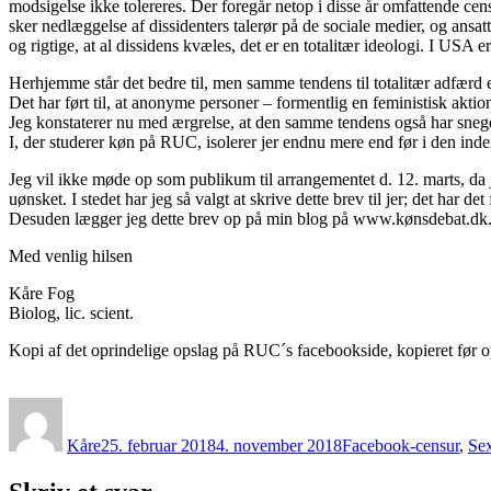
modsigelse ikke tolereres. Der foregår netop i disse år omfattende cen
sker nedlæggelse af dissidenters talerør på de sociale medier, og ansat
og rigtige, at al dissidens kvæles, det er en totalitær ideologi. I USA
Herhjemme står det bedre til, men samme tendens til totalitær adfærd e
Det har ført til, at anonyme personer – formentlig en feministisk ak
Jeg konstaterer nu med ærgrelse, at den samme tendens også har snege
I, der studerer køn på RUC, isolerer jer endnu mere end før i den ind
Jeg vil ikke møde op som publikum til arrangementet d. 12. marts, da 
uønsket. I stedet har jeg så valgt at skrive dette brev til jer; det har 
Desuden lægger jeg dette brev op på min blog på www.kønsdebat.dk
Med venlig hilsen
Kåre Fog
Biolog, lic. scient.
Kopi af det oprindelige opslag på RUC´s facebookside, kopieret før op
Forfatter
Udgivet
Kategorier
Kåre
25. februar 2018
4. november 2018
Facebook-censur
,
Se