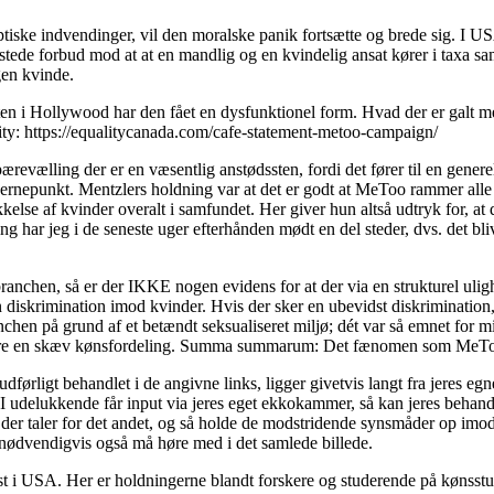
ske indvendinger, vil den moralske panik fortsætte og brede sig. I US
 udstede forbud mod at at en mandlig og en kvindelig ansat kører i taxa s
gen kvinde.
 i Hollywood har den fået en dysfunktionel form. Hvad der er galt med
y: https://equalitycanada.com/cafe-statement-metoo-campaign/
ærevælling der er en væsentlig anstødssten, fordi det fører til en gen
kernepunkt. Mentzlers holdning var at det er godt at MeToo rammer alle
lse af kvinder overalt i samfundet. Her giver hun altså udtryk for, at d
har jeg i de seneste uger efterhånden mødt en del steder, dvs. det bli
nchen, så er der IKKE nogen evidens for at der via en strukturel ulighed
diskrimination imod kvinder. Hvis der sker en ubevidst diskrimination,
chen på grund af et betændt seksualiseret miljø; dét var så emnet for min
rklare en skæv kønsfordeling. Summa summarum: Det fænomen som MeToo
ørligt behandlet i de angivne links, ligger givetvis langt fra jeres egne
 I udelukkende får input via jeres eget ekkokammer, så kan jeres behandli
ant der taler for det andet, og så holde de modstridende synsmåder op imo
, nødvendigvis også må høre med i det samlede billede.
est i USA. Her er holdningerne blandt forskere og studerende på kønsstudi