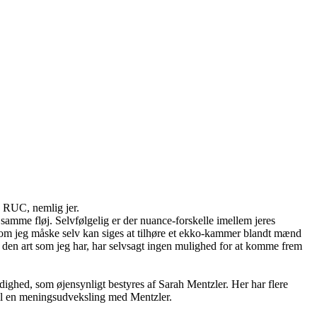
å RUC, nemlig jer.
 samme fløj. Selvfølgelig er der nuance-forskelle imellem jeres
 som jeg måske selv kan siges at tilhøre et ekko-kammer blandt mænd
den art som jeg har, har selvsagt ingen mulighed for at komme frem
ighed, som øjensynligt bestyres af Sarah Mentzler. Her har flere
il en meningsudveksling med Mentzler.