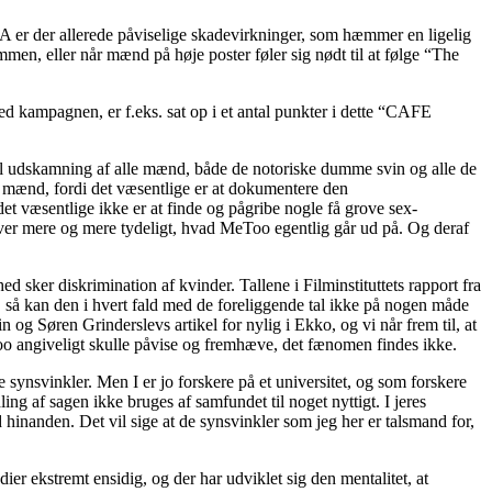
A er der allerede påviselige skadevirkninger, som hæmmer en ligelig
ammen, eller når mænd på høje poster føler sig nødt til at følge “The
 kampagnen, er f.eks. sat op i et antal punkter i dette “CAFE
erel udskamning af alle mænd, både de notoriske dumme svin og alle de
 mænd, fordi det væsentlige er at dokumentere den
et væsentlige ikke er at finde og pågribe nogle få grove sex-
ver mere og mere tydeligt, hvad MeToo egentlig går ud på. Og deraf
 sker diskrimination af kvinder. Tallene i Filminstituttets rapport fra
 så kan den i hvert fald med de foreliggende tal ikke på nogen måde
 og Søren Grinderslevs artikel for nylig i Ekko, og vi når frem til, at
 angiveligt skulle påvise og fremhæve, det fænomen findes ikke.
 synsvinkler. Men I er jo forskere på et universitet, og som forskere
ng af sagen ikke bruges af samfundet til noget nyttigt. I jeres
d hinanden. Det vil sige at de synsvinkler som jeg her er talsmand for,
er ekstremt ensidig, og der har udviklet sig den mentalitet, at