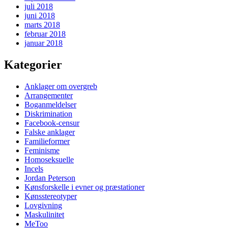
juli 2018
juni 2018
marts 2018
februar 2018
januar 2018
Kategorier
Anklager om overgreb
Arrangementer
Boganmeldelser
Diskrimination
Facebook-censur
Falske anklager
Familieformer
Feminisme
Homoseksuelle
Incels
Jordan Peterson
Kønsforskelle i evner og præstationer
Kønsstereotyper
Lovgivning
Maskulinitet
MeToo