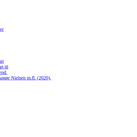
er
gt
t til
ænd.
agøe Nielsen m.fl. (2020).