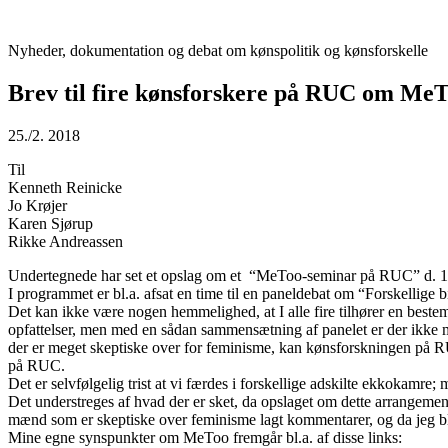
Videre
til
Nyheder, dokumentation og debat om kønspolitik og kønsforskelle
indhold
Brev til fire kønsforskere på RUC om Me
25./2. 2018
Til
Kenneth Reinicke
Jo Krøjer
Karen Sjørup
Rikke Andreassen
Undertegnede har set et opslag om et “MeToo-seminar på RUC” d. 12
I programmet er bl.a. afsat en time til en paneldebat om “Forskellige
Det kan ikke være nogen hemmelighed, at I alle fire tilhører en bestem
opfattelser, men med en sådan sammensætning af panelet er der ikke m
der er meget skeptiske over for feminisme, kan kønsforskningen på R
på RUC.
Det er selvfølgelig trist at vi færdes i forskellige adskilte ekkokamre; 
Det understreges af hvad der er sket, da opslaget om dette arrangeme
mænd som er skeptiske over feminisme lagt kommentarer, og da jeg b
Mine egne synspunkter om MeToo fremgår bl.a. af disse links: