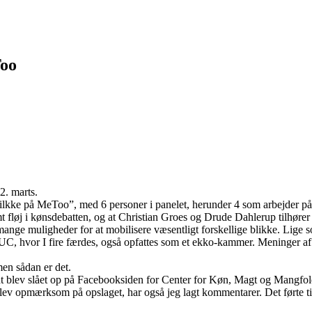
Too
. marts.
 bilkke på MeToo”, med 6 personer i panelet, herunder 4 som arbejder p
t fløj i kønsdebatten, og at Christian Groes og Drude Dahlerup tilhører
ange muligheder for at mobilisere væsentligt forskellige blikke. Lige
UC, hvor I fire færdes, også opfattes som et ekko-kammer. Meninger af 
men sådan er det.
nt blev slået op på Facebooksiden for Center for Køn, Magt og Mangfold
lev opmærksom på opslaget, har også jeg lagt kommentarer. Det førte t