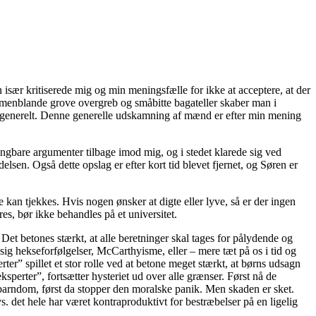
især kritiserede mig og min meningsfælle for ikke at acceptere, at der
mmenblande grove overgreb og småbitte bagateller skaber man i
 generelt. Denne generelle udskamning af mænd er efter min mening
angbare argumenter tilbage imod mig, og i stedet klarede sig ved
en. Også dette opslag er efter kort tid blevet fjernet, og Søren er
kan tjekkes. Hvis nogen ønsker at digte eller lyve, så er der ingen
es, bør ikke behandles på et universitet.
t betones stærkt, at alle beretninger skal tages for pålydende og
 sig hekseforfølgelser, McCarthyisme, eller – mere tæt på os i tid og
” spillet et stor rolle ved at betone meget stærkt, at børns udsagn
sperter”, fortsætter hysteriet ud over alle grænser. Først nå de
ge barndom, først da stopper den moralske panik. Men skaden er sket.
 det hele har været kontraproduktivt for bestræbelser på en ligelig