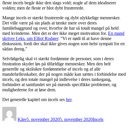
fleste incels begår ikke den slags vold; nogle af dem idealiserer
volden; men de fleste er blot dybt frustrerede.
Mange incels er stærkt frustrerede og dybt ulykkelige mennesker.
Det ville være på sin plads at tænke mere over deres
familiebaggrund og over, hvorfor de har så totalt mangel på held
med kvinderne. Men det er der ikke meget motivation for.
En mand
skriver f.eks. om Elliot Rodger
: ”Vi er nødt til at have denne
diskussion, fordi der skal ikke gives nogen som helst sympati for en
sådan dreng.”
Selvfølgelig skal vi stærkt fordømme de personer, som i deres
frustration skyder løs på tilfældige mennesker. Men den helt
generelle og skråsikre fordømmelse af incels og af alle
mandefællesskaber, der på nogen måde kan sættes i forbindelse med
incels, og den totale mangel på indlevelse i deres tankegang,
forhindrer at samfundet ser på mænds specifikke problemer, og
mulighederne for at løse dem.
Det generelle kapitel om incels ses
her
.
Forfatter
Udgivet
Kategorier
Kåre
5. november 2020
5. november 2020
Incels