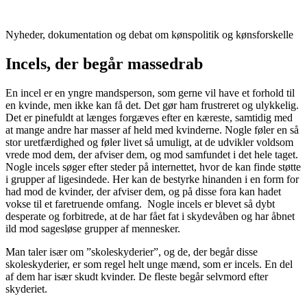
Videre
til
Nyheder, dokumentation og debat om kønspolitik og kønsforskelle
indhold
Incels, der begår massedrab
En incel er en yngre mandsperson, som gerne vil have et forhold til
en kvinde, men ikke kan få det. Det gør ham frustreret og ulykkelig.
Det er pinefuldt at længes forgæves efter en kæreste, samtidig med
at mange andre har masser af held med kvinderne. Nogle føler en så
stor uretfærdighed og føler livet så umuligt, at de udvikler voldsom
vrede mod dem, der afviser dem, og mod samfundet i det hele taget.
Nogle incels søger efter steder på internettet, hvor de kan finde støtte
i grupper af ligesindede. Her kan de bestyrke hinanden i en form for
had mod de kvinder, der afviser dem, og på disse fora kan hadet
vokse til et faretruende omfang. Nogle incels er blevet så dybt
desperate og forbitrede, at de har fået fat i skydevåben og har åbnet
ild mod sagesløse grupper af mennesker.
Man taler især om ”skoleskyderier”, og de, der begår disse
skoleskyderier, er som regel helt unge mænd, som er incels. En del
af dem har især skudt kvinder. De fleste begår selvmord efter
skyderiet.