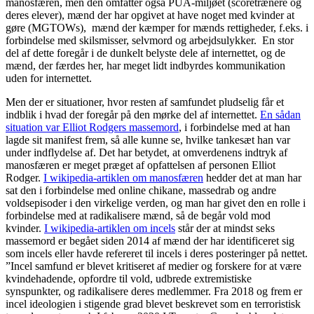
manosfæren, men den omfatter også PUA-miljøet (scoretrænere og
deres elever), mænd der har opgivet at have noget med kvinder at
gøre (MGTOWs), mænd der kæmper for mænds rettigheder, f.eks. i
forbindelse med skilsmisser, selvmord og arbejdsulykker. En stor
del af dette foregår i de dunkelt belyste dele af internettet, og de
mænd, der færdes her, har meget lidt indbyrdes kommunikation
uden for internettet.
Men der er situationer, hvor resten af samfundet pludselig får et
indblik i hvad der foregår på den mørke del af internettet.
En sådan
situation var Elliot Rodgers massemord
, i forbindelse med at han
lagde sit manifest frem, så alle kunne se, hvilke tankesæt han var
under indflydelse af. Det har betydet, at omverdenens indtryk af
manosfæren er meget præget af opfattelsen af personen Elliot
Rodger.
I wikipedia-artiklen om manosfæren
hedder det at man har
sat den i forbindelse med online chikane, massedrab og andre
voldsepisoder i den virkelige verden, og man har givet den en rolle i
forbindelse med at radikalisere mænd, så de begår vold mod
kvinder.
I wikipedia-artiklen om incels
står der at mindst seks
massemord er begået siden 2014 af mænd der har identificeret sig
som incels eller havde refereret til incels i deres posteringer på nettet.
”Incel samfund er blevet kritiseret af medier og forskere for at være
kvindehadende, opfordre til vold, udbrede extremistiske
synspunkter, og radikalisere deres medlemmer. Fra 2018 og frem er
incel ideologien i stigende grad blevet beskrevet som en terroristisk