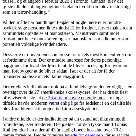
trussel, og et angreb I februar 2020 I Toronto, Canada, blev det
første tilfælde af angiveligt incel-relateret vold som blev retsforfulgt
som en terror-handling. ”
På den måde har handlinger begået af nogle mere eller mindre
psykisk syge personer, ikke mindst Elliot Rodger, farvet mainstream
samfundets opfattelse af manosfæren. Mainstream-samfundet
fordømmer hele manosfæren og ser manosfærens medlemmer som
potentielt voldelige kvindehadere.
Desværre er omverdenens interesse for incels mest koncentreret om
at fordømme dem. Der er mindre interesse for deres personlige
baggrund, for hvad der fører til at de bliver incels, og for hvordan
man forebygger at de bliver sådan. Især er der alt for få der
fokuserer på disse incels´ familiebaggrund.
Der er ellers indikationer nok på at familiebaggrunden er vigtig. I en
oversigt over de 27 amerikanske skoleskydere, der har dræbt flest
ofre, viser det sig, at
de 26 af dem
havde en enlig mor
. I mange
tilfælde havde moderen været enlig lige fra fødslen; i en del tilfælde
blev forældrene skilt nogen tid før masseskyderiet.
I andre tilfælde er der indikationer på en usund tæt tilknytning til
forældrene, især moderen. Det gælder for den tyske mand Tobias
Rathjen, der i en alder af 43 år stadig boede hos sine over 70 år
gamle forældre. Begge forældre
levede for deres søn
, får vi at vide.