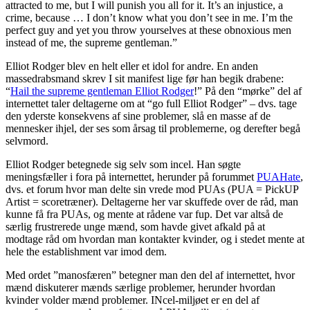
attracted to me, but I will punish you all for it. It’s an injustice, a
crime, because … I don’t know what you don’t see in me. I’m the
perfect guy and yet you throw yourselves at these obnoxious men
instead of me, the supreme gentleman.”
Elliot Rodger blev en helt eller et idol for andre. En anden
massedrabsmand skrev I sit manifest lige før han begik drabene:
“
Hail the supreme gentleman Elliot Rodger
!” På den “mørke” del af
internettet taler deltagerne om at “go full Elliot Rodger” – dvs. tage
den yderste konsekvens af sine problemer, slå en masse af de
mennesker ihjel, der ses som årsag til problemerne, og derefter begå
selvmord.
Elliot Rodger betegnede sig selv som incel. Han søgte
meningsfæller i fora på internettet, herunder på forummet
PUAHate
,
dvs. et forum hvor man delte sin vrede mod PUAs (PUA = PickUP
Artist = scoretræner). Deltagerne her var skuffede over de råd, man
kunne få fra PUAs, og mente at rådene var fup. Det var altså de
særlig frustrerede unge mænd, som havde givet afkald på at
modtage råd om hvordan man kontakter kvinder, og i stedet mente at
hele the establishment var imod dem.
Med ordet ”manosfæren” betegner man den del af internettet, hvor
mænd diskuterer mænds særlige problemer, herunder hvordan
kvinder volder mænd problemer. INcel-miljøet er en del af