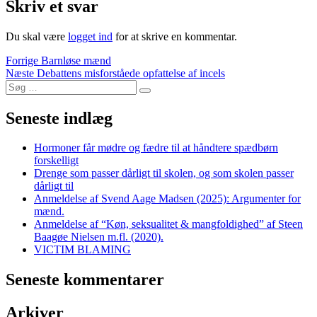
Skriv et svar
Du skal være
logget ind
for at skrive en kommentar.
Indlægsnavigation
Forrige
Forrige
Barnløse mænd
Næste
indlæg:
Næste
Debattens misforståede opfattelse af incels
Søg
indlæg:
Søg
efter:
Seneste indlæg
Hormoner får mødre og fædre til at håndtere spædbørn
forskelligt
Drenge som passer dårligt til skolen, og som skolen passer
dårligt til
Anmeldelse af Svend Aage Madsen (2025): Argumenter for
mænd.
Anmeldelse af “Køn, seksualitet & mangfoldighed” af Steen
Baagøe Nielsen m.fl. (2020).
VICTIM BLAMING
Seneste kommentarer
Arkiver