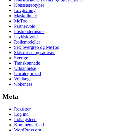
Kønsstereotyper
Lovgivning
Maskulinitet
MeToo
Partnervold
Postmodernisme
Psykisk vold
Rollemodeller
Sex-overgreb og MeToo
Skilsmisse og samvær
Sverige
Transkønnede
Uddannelse
Uncategorized
Voldtægt
wokeness
Meta
Registrer
Log ind
Indlægsfeed
Kommentarfeed
WordPress.org