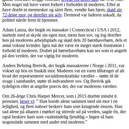
Men noget må have været forkert i forholdet til moderen. Efter at
have dræbt ni mennesker og såret flere, vendte han hjem,
skød sin
72-årige mor, og derefter sig selv
. Derimod var faderen uskadt, da
politiet nåede frem til hjemmet.
Adam Lanza, der begik en massakre i Connecticut i USA i 2012,
startede med at skyde sin egen mor, mens hun sov, og tog derefter
hen på moderens arbejdsplads og skød dels 20 børnhavebørn, dels et
antal voksne kvinder. Igen må der være en meget stærk frustration i
forhold til moderen. Drabet på børnehavebørn kan ses som et angreb
på den verden, der var vigtig for moderen.
Anders Behring Breivik, der begik massakrerne i Norge i 2011, var
vokset op hos en fraskilt mor. Moderen var en varm tilhænger af alt
hvad der repræsenterer socialdemokratiske værdier – støtte til de
svage i samfundet, støtte til indvandrere osv. Og Breivik gik
tydeligvis efter at angribe præcis det, der var moderens værdier.
Om 26-årige Chris Harper Mercer, som i 2015 dræbte mindst ti
personer,
læser vi
: ” Han boede alene sammen med sin mor i en
lejlighed, og flere naboer beskrev ham som knugende ensom. Han
sad alene på altanen i mørket og stirrede ud på verden, sagde én, der
også beskrev ham som »ualmindelig fjendtlig.« Ingen så ham
nogensinde sammen med andre end moderen.”