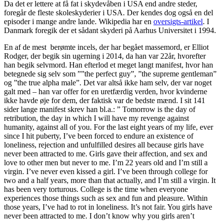
Da det er lettere at få fat i skydevåben i USA end andre steder,
foregår de fleste skoleskyderier i USA. Der kendes dog også en del
episoder i mange andre lande. Wikipedia har en
oversigts-artikel
. I
Danmark foregik der et sådant skyderi på Aarhus Universitet i 1994.
En af de mest berømte incels, der har begået massemord, er Elliot
Rodger, der begik sin ugerning i 2014, da han var 22år, hvorefter
han begik selvmord. Han efterlod et meget langt manifest, hvor han
betegnede sig selv som ””the perfect guy”, ”the supreme gentleman”
og ”the true alpha male”. Det var altså ikke ham selv, der var noget
galt med – han var offer for en uretfærdig verden, hvor kvinderne
ikke havde øje for dem, der faktisk var de bedste mænd. I sit 141
sider lange manifest skrev han bl.a.: ” Tomorrow is the day of
retribution, the day in which I will have my revenge against
humanity, against all of you. For the last eight years of my life, ever
since I hit puberty, I’ve been forced to endure an existence of
loneliness, rejection and unfulfilled desires all because girls have
never been attracted to me. Girls gave their affection, and sex and
love to other men but never to me. I’m 22 years old and I’m still a
virgin. I’ve never even kissed a girl. I’ve been through college for
two and a half years, more than that actually, and I’m still a virgin. It
has been very torturous. College is the time when everyone
experiences those things such as sex and fun and pleasure. Within
those years, I’ve had to rot in loneliness. It’s not fair. You girls have
never been attracted to me. I don’t know why you girls aren’t