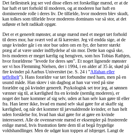
Det fællestræk jeg ser ved disse ellers ret forskellige mænd, er at de
har haft et tæt forhold til moderen, og at moderen har haft en
dominerende rolle i deres liv. De tilfælde, hvor moderen blev skudt,
kan tolkes som tilfælde hvor moderens dominans var så stor, at det
udløste et helt radikalt opgør.
Det er et generelt mønster, at unge mænd med et meget tæt forhold
til deres mor, har svært ved at få kærester. Jeg vil endda sige, at de
unge kvinder går i en stor bue uden om en fyr, der bærer stærkt
præg af at være under indflydelse af sin mor. Dette kan også ske,
hvis moderen er meget kærlig og hengiven, som hos Tobias Rathjen,
hvor forældrene ”levede for deres søn”. Et noget lignende mønster
ser vi hos Flemming Nielsen, der i 1994, i en alder af 35 år, skød på
fire kvinder på Aarhus Universitet (se. S. 24 i ”
Alfahan eller
tøffelhelt
”). Hans forældre var tæt forbundne med ham, men på en
usund måde. Han skrev i sin dagbog at han var vred på sine
forældre og på kvinder generelt. Psykologisk set tror jeg, at sønnen
vænner sig til, at kærlighed fra en kvinde (nemlig moderen), er
noget der bare kommer af sig selv, uden at han selv kan gøre til eller
fra. Han lærer ikke, hvad en mand selv skal gøre for at skaffe sig
kærlighed, og når det kommer til jævnaldrende kvinder, er han helt
uden forståelse for, hvad han skal gøre for at gøre en kvinde
interesseret. Alle de ovennævnte mænd er eksempler på frustrerede
enlige mænd, hvis frustration førte dem til at begå frygtelige
voldshandlinger. Men de udgør kun toppen af isbjerget. Langt de