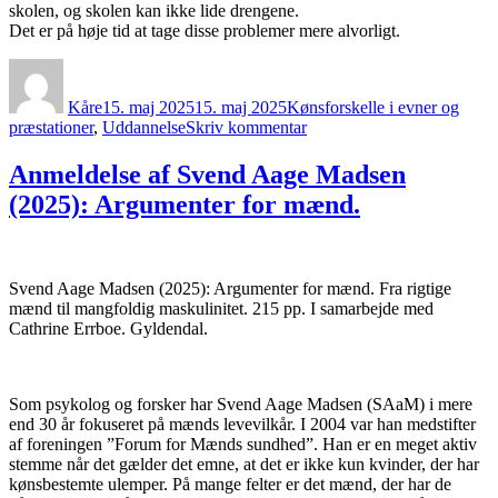
skolen, og skolen kan ikke lide drengene.
Det er på høje tid at tage disse problemer mere alvorligt.
Forfatter
Udgivet
Kategorier
Kåre
15. maj 2025
15. maj 2025
Kønsforskelle i evner og
til
præstationer
,
Uddannelse
Skriv kommentar
Drenge
som
Anmeldelse af Svend Aage Madsen
passer
(2025): Argumenter for mænd.
dårligt
til
skolen,
og
som
Svend Aage Madsen (2025): Argumenter for mænd. Fra rigtige
skolen
mænd til mangfoldig maskulinitet. 215 pp. I samarbejde med
passer
Cathrine Errboe. Gyldendal.
dårligt
til
Som psykolog og forsker har Svend Aage Madsen (SAaM) i mere
end 30 år fokuseret på mænds levevilkår. I 2004 var han medstifter
af foreningen ”Forum for Mænds sundhed”. Han er en meget aktiv
stemme når det gælder det emne, at det er ikke kun kvinder, der har
kønsbestemte ulemper. På mange felter er det mænd, der har de