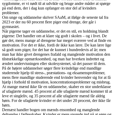
sygdomme, er vi nødt til at udvikle og bruge andre måder at spørge
på end dem, der i dag kun opfanger en stor del af kvinders
problemer.
Om unge og uddannelse skriver SAaM, at ifølge de seneste tal fra
2023 er der nu 60 procent flere piger end drenge, der går i
gymnasiet.
Når pigerne tager en uddannelse, er det en stil, en holdning blandt
pigerne: Det handler om at klare sig godt i skolen – og i livet. De
gør det, mens mange af drengene har meget sværere ved at finde en
motivation. For det er ikke, fordi de ikke kan lære. De kan lære lige
så godt som piger, for det har de kunnet i hundredevis af år; men
man har ikke givet drengenes frafald og manglende motivation den
tilstrækkelige opmærksomhed, og man har hverken indrettet og
ændret undervisningen eller skolesystemet, så det passer til dem.
På de højere uddannelser søger flere kvindelige end mandlige
studerende hjælp til stress-, præstations- og eksamensproblemer,
mens flere mandlige studerende end kvinder henvender sig for at få
hjælp i forhold til motivation, koncentrationsproblemer og misbrug.
At mange mænd ikke får en uddannelse, skaber en stor underklasse
af ufaglærte mænd. 45 procent af alle ufaglærte mænd kommer til at
leve et singleliv, og 35 procent af alle ufaglærte mænd får aldrig
børn. For de ufaglærte kvinder er det under 20 procent, der ikke får
børn.
Dernæst handler bogen om mænds ensomhed og manglende
deltagelse i fællesskaber. Kvinder er mere sporede ind på at søge og