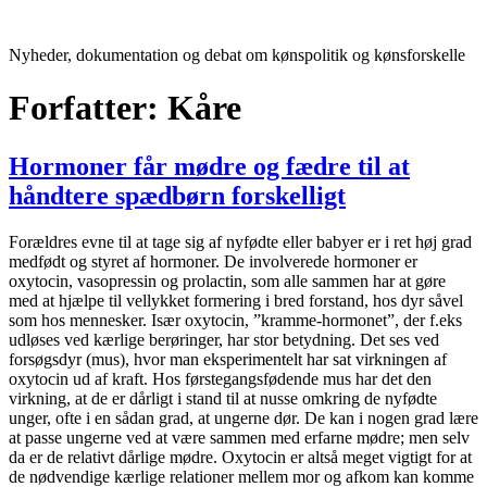
Videre
til
Nyheder, dokumentation og debat om kønspolitik og kønsforskelle
indhold
Forfatter:
Kåre
Hormoner får mødre og fædre til at
håndtere spædbørn forskelligt
Forældres evne til at tage sig af nyfødte eller babyer er i ret høj grad
medfødt og styret af hormoner. De involverede hormoner er
oxytocin, vasopressin og prolactin, som alle sammen har at gøre
med at hjælpe til vellykket formering i bred forstand, hos dyr såvel
som hos mennesker. Især oxytocin, ”kramme-hormonet”, der f.eks
udløses ved kærlige berøringer, har stor betydning. Det ses ved
forsøgsdyr (mus), hvor man eksperimentelt har sat virkningen af
oxytocin ud af kraft. Hos førstegangsfødende mus har det den
virkning, at de er dårligt i stand til at nusse omkring de nyfødte
unger, ofte i en sådan grad, at ungerne dør. De kan i nogen grad lære
at passe ungerne ved at være sammen med erfarne mødre; men selv
da er de relativt dårlige mødre. Oxytocin er altså meget vigtigt for at
de nødvendige kærlige relationer mellem mor og afkom kan komme