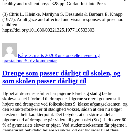
healthy and resilient boys. 328 pp. Gurian Institute Press.
(3) Chris L. Kleinke, Marilynn S. Desautels & Barbara E. Knapp
(1977): Adult gaze and affectual and visual responses of preschool
children.
https://doi.org/10.1080/00221325.1977.10533303
Forfatter
Udgivet
Kategorier
Kåre
13. marts 2026
Kønsforskelle i evner og
til
præstationer
Skriv kommentar
Hormoner
får
Drenge som passer dårligt til skolen, og
mødre
som skolen passer dårligt til
og
fædre
til
I løbet af de seneste årtier har pigerne klaret sig stadig bedre i
at
skolevæsenet i forhold til drengene. Pigerne scorer i gennemsnit
håndtere
højere end drengene ved folkeskolens 9. klasse afgangseksamen, og
spædbørn
den karakterforskel er til stadighed vokset, sådan at den nu udgør
forskelligt
næsten et helt karakterpoint. Det betyder, at en større andel af
pigerne end af drengene går videre til gymnasiet (Stx). Lidt over 60
% af gymnasiets elever er piger. Ved studentereksamen får pigerne i
gennemsnit betydelig højere karakter, og det bidrager til at flere