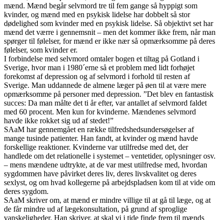
mænd. Mænd begår selvmord tre til fem gange så hyppigt som
kvinder, og mænd med en psykisk lidelse har dobbelt så stor
dødelighed som kvinder med en psykisk lidelse. Så objektivt set har
mænd det værre i gennemsnit – men det kommer ikke frem, når man
spørger til følelser, for mænd er ikke nær så opmærksomme på deres
følelser, som kvinder er.
I forbindelse med selvmord omtaler bogen et tiltag på Gotland i
Sverige, hvor man i 1980´erne så et problem med lidt forhøjet
forekomst af depression og af selvmord i forhold til resten af
Sverige. Man uddannede de almene læger på øen til at være mere
opmærksomme på personer med depression. ”Det blev en fantastisk
succes: Da man målte det ti år efter, var antallet af selvmord faldet
med 60 procent. Men kun for kvinderne. Mændenes selvmord
havde ikke rokket sig ud af stedet!”
SAaM har gennemgået en række tilfredshedsundersøgelser af
mange tusinde patienter. Han fandt, at kvinder og mænd havde
forskellige reaktioner. Kvinderne var utilfredse med det, der
handlede om det relationelle i systemet – ventetider, oplysninger osv.
– mens mændene udtrykte, at de var mest utilfredse med, hvordan
sygdommen have påvirket deres liv, deres livskvalitet og deres
sexlyst, og om hvad kollegerne på arbejdspladsen kom til at vide om
deres sygdom.
SAaM skriver om, at mænd er mindre villige til at gå til læge, og at
de får mindre ud af lægekonsultation, på grund af sproglige
vanskeligheder. Han skriver, at skal vi i tide finde frem til mænds