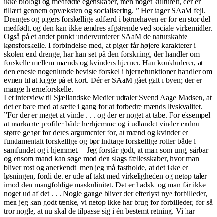
ikke biologi og medfødte egenskaber, men noget kulturelt, der er
tillært gennem opvæksten og socialisering. ” Her tager SAaM fejl.
Drenges og pigers forskellige adfærd i børnehaven er for en stor del
medfødt, og den kan ikke ændres afgørende ved sociale virkemidler.
Også på et andet punkt undervurderer SAaM de naturskabte
kønsforskelle. I forbindelse med, at piger får højere karakterer i
skolen end drenge, har han set på den forskning, der handler om
forskelle mellem mænds og kvinders hjerner. Han konkluderer, at
den eneste nogenlunde beviste forskel i hjernefunktioner handler om
evnen til at kigge på et kort. Dér er SAaM gået galt i byen; der er
mange hjerneforskelle.
I et interview til Sjællandske Medier udtaler Svend Aage Madsen, at
det er bare med at sætte i gang for at forbedre mænds livskvalitet.
”For der er meget at vinde . . . og der er noget at tabe. For eksempel
at markante profiler både herhjemme og i udlandet vinder endnu
større gehør for deres argumenter for, at mænd og kvinder er
fundamentalt forskellige og bør indtage forskellige roller både i
samfundet og i hjemmet. – Jeg forstår godt, at man som ung, sårbar
og ensom mand kan søge mod den slags fællesskaber, hvor man
bliver rost og anerkendt, men jeg må fastholde, at det ikke er
løsningen, fordi det er ude af takt med virkeligheden og netop taler
imod den mangfoldige maskulinitet. Det er hadsk, og man får ikke
noget ud af det . . . Nogle gange bliver der efterlyst nye forbilleder,
men jeg kan godt tænke, vi netop ikke har brug for forbilleder, for så
tror nogle, at nu skal de tilpasse sig i én bestemt retning. Vi har