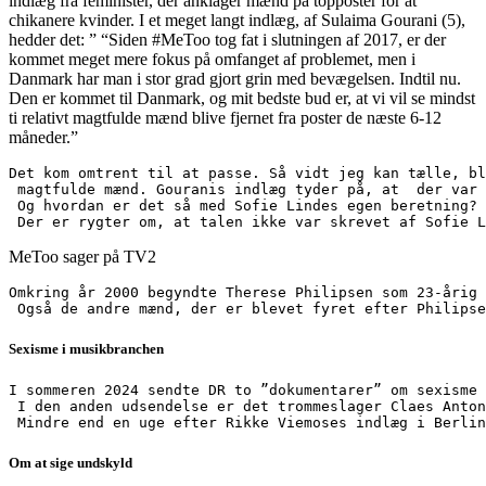
indlæg fra feminister, der anklager mænd på topposter for at
chikanere kvinder. I et meget langt indlæg, af Sulaima Gourani (5),
hedder det: ” “Siden #MeToo tog fat i slutningen af ​​2017, er der
kommet meget mere fokus på omfanget af problemet, men i
Danmark har man i stor grad gjort grin med bevægelsen. Indtil nu.
Den er kommet til Danmark, og mit bedste bud er, at vi vil se mindst
ti relativt magtfulde mænd blive fjernet fra poster de næste 6-12
måneder.”
Det kom omtrent til at passe. Så vidt jeg kan tælle, bl
 magtfulde mænd. Gouranis indlæg tyder på, at  der var 
 Og hvordan er det så med Sofie Lindes egen beretning? 
 Der er rygter om, at talen ikke var skrevet af Sofie L
MeToo sager på TV2
Omkring år 2000 begyndte Therese Philipsen som 23-årig 
 Også de andre mænd, der er blevet fyret efter Philipse
Sexisme i musikbranchen
I sommeren 2024 sendte DR to ”dokumentarer” om sexisme 
 I den anden udsendelse er det trommeslager Claes Anton
 Mindre end en uge efter Rikke Viemoses indlæg i Berlin
Om at sige undskyld