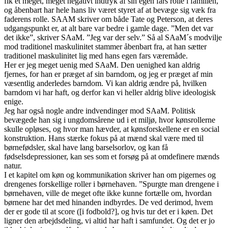
fik et meget, meget negativt indtryk af sin egen fars rolle i familien,
og åbenbart har hele hans liv været styret af at bevæge sig væk fra
faderens rolle. SAAM skriver om både Tate og Peterson, at deres
udgangspunkt er, at alt bare var bedre i gamle dage. ”Men det var
det ikke”, skriver SAaM. ”Jeg var der selv.” Så al SAaM´s modvilje
mod traditionel maskulinitet stammer åbenbart fra, at han sætter
traditionel maskulinitet lig med hans egen fars væremåde.
Her er jeg meget uenig med SAaM. Den uenighed kan aldrig
fjernes, for han er præget af sin barndom, og jeg er præget af min
væsentlig anderledes barndom. Vi kan aldrig ændre på, hvilken
barndom vi har haft, og derfor kan vi heller aldrig blive ideologisk
enige.
Jeg har også nogle andre indvendinger mod SAaM. Politisk
bevægede han sig i ungdomsårene ud i et miljø, hvor kønsrollerne
skulle opløses, og hvor man hævder, at kønsforskellene er en social
konstruktion. Hans stærke fokus på at mænd skal være med til
børnefødsler, skal have lang barselsorlov, og kan få
fødselsdepressioner, kan ses som et forsøg på at omdefinere mænds
natur.
I et kapitel om køn og kommunikation skriver han om pigernes og
drengenes forskellige roller i børnehaven. ”Spurgte man drengene i
børnehaven, ville de meget ofte ikke kunne fortælle om, hvordan
børnene har det med hinanden indbyrdes. De ved derimod, hvem
der er gode til at score ([i fodbold?], og hvis tur det er i køen. Det
ligner den arbejdsdeling, vi altid har haft i samfundet. Og det er jo