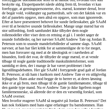
beskytte sig. Ekspertpanelet nåede aldrig frem til, hvordan vi kan
forebygge, at gerningspersonerne, dvs. mænd, kommer derud, hvor
de begår vold, voldtægter og partnerdrab, selv om det faktisk var en
del af panelets opgave, men altså en opgave, som man ignorerede.
Efter at have præsenteret behovet for sunde fællesskaber, går SAaM
over til at beskrive usunde fællesskaber. Mange unge mænd har en
stor udfordring, fordi samfundet ikke tilbyder dem nogle
rollemodeller eller viser dem en retning at gå i. I stedet søger de
usunde forbilleder, og her nævner SAaM Andrew Tate og Jordan B.
Peterson som to usunde mandeforbilleder af samme slags. SAaM
nævner, at han har fået kritik for at sammenligne de to for meget,
men han forsvarer sig med at de ideologisk er i nærheden af
hinanden, fordi det svar, de tilbyder de unge mænd, er at vende
tilbage til nogle gamle traditionelle maskulinitetsformer, som
samtidig er dem, der i mange år har været problemet i hele
ligestillingsdebatten. Her går SAaM i forrygende grad galt af Jordan
B. Peterson; at slå ham i hartkorn med Andrew Tate er en utilgivelig
fejltagelse. Hans anke mod begge de to herrer er, at deres løsning
ikke er at gå frem, men tilbage til de gamle familiemønstre, tilbage til
den gamle type mand. Nu er Andrew Tate jo ikke ligefrem noget
familiemenneske, så allerede der er den en væsentlig forskel, som
SAaM overser.
Men hvorfor reagerer SAaM så negativt på Jordan B. Peterson? Det
kan nok forklares med hans egne erfaringer fra barndommen. Han