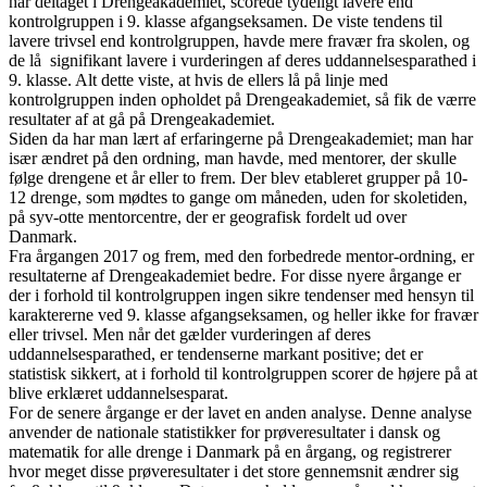
har deltaget i Drengeakademiet, scorede tydeligt lavere end
kontrolgruppen i 9. klasse afgangseksamen. De viste tendens til
lavere trivsel end kontrolgruppen, havde mere fravær fra skolen, og
de lå signifikant lavere i vurderingen af deres uddannelsesparathed i
9. klasse. Alt dette viste, at hvis de ellers lå på linje med
kontrolgruppen inden opholdet på Drengeakademiet, så fik de værre
resultater af at gå på Drengeakademiet.
Siden da har man lært af erfaringerne på Drengeakademiet; man har
især ændret på den ordning, man havde, med mentorer, der skulle
følge drengene et år eller to frem. Der blev etableret grupper på 10-
12 drenge, som mødtes to gange om måneden, uden for skoletiden,
på syv-otte mentorcentre, der er geografisk fordelt ud over
Danmark.
Fra årgangen 2017 og frem, med den forbedrede mentor-ordning, er
resultaterne af Drengeakademiet bedre. For disse nyere årgange er
der i forhold til kontrolgruppen ingen sikre tendenser med hensyn til
karaktererne ved 9. klasse afgangseksamen, og heller ikke for fravær
eller trivsel. Men når det gælder vurderingen af deres
uddannelsesparathed, er tendenserne markant positive; det er
statistisk sikkert, at i forhold til kontrolgruppen scorer de højere på at
blive erklæret uddannelsesparat.
For de senere årgange er der lavet en anden analyse. Denne analyse
anvender de nationale statistikker for prøveresultater i dansk og
matematik for alle drenge i Danmark på en årgang, og registrerer
hvor meget disse prøveresultater i det store gennemsnit ændrer sig