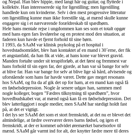
og Nepal. Han blev hippie, med langt hår og guitar, og flyttede i
kollektiv. Han interesserede sig for ligestilling; men ligestilling
handlede kun om kvinderne. Selv i den mest progressive litteratur
om ligestilling kunne man ikke forestille sig, at mænd skulle kunne
engagere sig i et nærværende forældreskab til spædbørn.
Hele hans mentale rejse i ungdommen kan ses som et totalt opgør
med hans egen fars livsførelse og en protest mod den situation, at
faderen kun havde et fjernt forhold til sine børn.
I 1993, da SAaM var klinisk psykolog på et hospital i
hovedstadsområdet, blev han kontaktet af en mand i 30´erne, der fik
et angstanfald, da han fik at vide, at hans kone var blevet gravid.
Manden fortalte under sit terapiforløb, at det først og fremmest var
hans forhold til sin egen far, der gjorde, at han var så bange for selv
at blive far. Han var bange for selv at blive lige så hård, afvisende og
uforstående som hans far havde været. Dette gav meget resonans
hos SAaM, og fra da af gik det op for ham, at en mand kan også få
en fødselsdepression. Nogle år senere udgav han, sammen med
nogle kolleger, bogen ”Fædres tilknytning til spædbørn”, hvor
hovedbudskabet var, at mænd også kan få en fødselsdepression. Det
blev latterliggjort i nogle medier, men SAaM har stædigt holdt fast
på, at det er vigtigt.
I det lys ser SAaM det som et stort fremskridt, at det nu er blevet det
almindelige, at fædre overværer deres barns fødsel, og igen et
fremskridt, at der er kommet udvidet øremærket barselsorlov til
mænd. SAaM går varmt ind for alt, der knytter fædre mere til deres