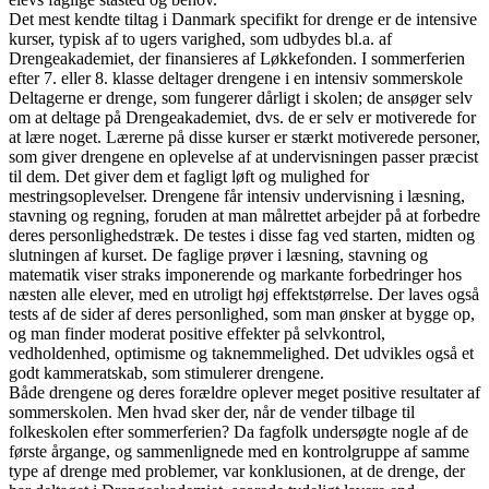
Det mest kendte tiltag i Danmark specifikt for drenge er de intensive
kurser, typisk af to ugers varighed, som udbydes bl.a. af
Drengeakademiet, der finansieres af Løkkefonden. I sommerferien
efter 7. eller 8. klasse deltager drengene i en intensiv sommerskole
Deltagerne er drenge, som fungerer dårligt i skolen; de ansøger selv
om at deltage på Drengeakademiet, dvs. de er selv er motiverede for
at lære noget. Lærerne på disse kurser er stærkt motiverede personer,
som giver drengene en oplevelse af at undervisningen passer præcist
til dem. Det giver dem et fagligt løft og mulighed for
mestringsoplevelser. Drengene får intensiv undervisning i læsning,
stavning og regning, foruden at man målrettet arbejder på at forbedre
deres personlighedstræk. De testes i disse fag ved starten, midten og
slutningen af kurset. De faglige prøver i læsning, stavning og
matematik viser straks imponerende og markante forbedringer hos
næsten alle elever, med en utroligt høj effektstørrelse. Der laves også
tests af de sider af deres personlighed, som man ønsker at bygge op,
og man finder moderat positive effekter på selvkontrol,
vedholdenhed, optimisme og taknemmelighed. Det udvikles også et
godt kammeratskab, som stimulerer drengene.
Både drengene og deres forældre oplever meget positive resultater af
sommerskolen. Men hvad sker der, når de vender tilbage til
folkeskolen efter sommerferien? Da fagfolk undersøgte nogle af de
første årgange, og sammenlignede med en kontrolgruppe af samme
type af drenge med problemer, var konklusionen, at de drenge, der