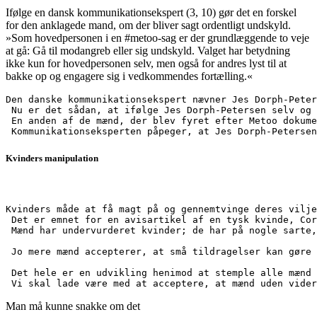
Ifølge en dansk kommunikationsekspert (3, 10) gør det en forskel
for den anklagede mand, om der bliver sagt ordentligt undskyld.
»Som hovedpersonen i en #metoo-sag er der grundlæggende to veje
at gå: Gå til modangreb eller sig undskyld. Valget har betydning
ikke kun for hovedpersonen selv, men også for andres lyst til at
bakke op og engagere sig i vedkommendes fortælling.«
Den danske kommunikationsekspert nævner Jes Dorph-Peter
 Nu er det sådan, at ifølge Jes Dorph-Petersen selv og 
 En anden af de mænd, der blev fyret efter Metoo dokume
 Kommunikationseksperten påpeger, at Jes Dorph-Petersen
Kvinders manipulation
Kvinders måde at få magt på og gennemtvinge deres vilje
 Det er emnet for en avisartikel af en tysk kvinde, Cor
 Mænd har undervurderet kvinder; de har på nogle sarte,
 Jo mere mænd accepterer, at små tildragelser kan gøre 
 Det hele er en udvikling henimod at stemple alle mænd 
Man må kunne snakke om det