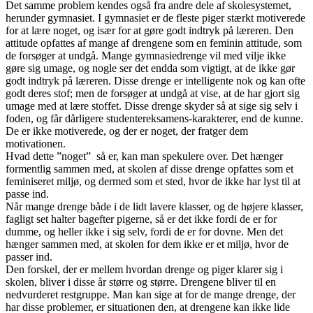
Det samme problem kendes også fra andre dele af skolesystemet,
herunder gymnasiet. I gymnasiet er de fleste piger stærkt motiverede
for at lære noget, og især for at gøre godt indtryk på læreren. Den
attitude opfattes af mange af drengene som en feminin attitude, som
de forsøger at undgå. Mange gymnasiedrenge vil med vilje ikke
gøre sig umage, og nogle ser det endda som vigtigt, at de ikke gør
godt indtryk på læreren. Disse drenge er intelligente nok og kan ofte
godt deres stof; men de forsøger at undgå at vise, at de har gjort sig
umage med at lære stoffet. Disse drenge skyder så at sige sig selv i
foden, og får dårligere studentereksamens-karakterer, end de kunne.
De er ikke motiverede, og der er noget, der fratger dem
motivationen.
Hvad dette ”noget” så er, kan man spekulere over. Det hænger
formentlig sammen med, at skolen af disse drenge opfattes som et
feminiseret miljø, og dermed som et sted, hvor de ikke har lyst til at
passe ind.
Når mange drenge både i de lidt lavere klasser, og de højere klasser,
fagligt set halter bagefter pigerne, så er det ikke fordi de er for
dumme, og heller ikke i sig selv, fordi de er for dovne. Men det
hænger sammen med, at skolen for dem ikke er et miljø, hvor de
passer ind.
Den forskel, der er mellem hvordan drenge og piger klarer sig i
skolen, bliver i disse år større og større. Drengene bliver til en
nedvurderet restgruppe. Man kan sige at for de mange drenge, der
har disse problemer, er situationen den, at drengene kan ikke lide