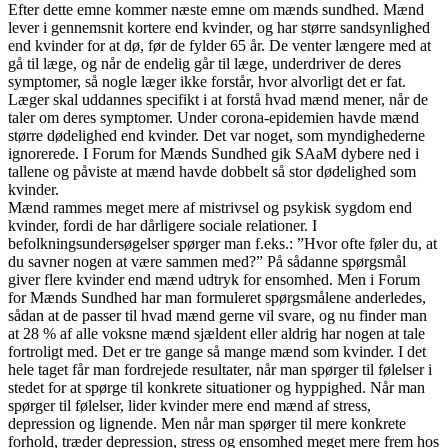
Efter dette emne kommer næste emne om mænds sundhed. Mænd
lever i gennemsnit kortere end kvinder, og har større sandsynlighed
end kvinder for at dø, før de fylder 65 år. De venter længere med at
gå til læge, og når de endelig går til læge, underdriver de deres
symptomer, så nogle læger ikke forstår, hvor alvorligt det er fat.
Læger skal uddannes specifikt i at forstå hvad mænd mener, når de
taler om deres symptomer. Under corona-epidemien havde mænd
større dødelighed end kvinder. Det var noget, som myndighederne
ignorerede. I Forum for Mænds Sundhed gik SAaM dybere ned i
tallene og påviste at mænd havde dobbelt så stor dødelighed som
kvinder.
Mænd rammes meget mere af mistrivsel og psykisk sygdom end
kvinder, fordi de har dårligere sociale relationer. I
befolkningsundersøgelser spørger man f.eks.: ”Hvor ofte føler du, at
du savner nogen at være sammen med?” På sådanne spørgsmål
giver flere kvinder end mænd udtryk for ensomhed. Men i Forum
for Mænds Sundhed har man formuleret spørgsmålene anderledes,
sådan at de passer til hvad mænd gerne vil svare, og nu finder man
at 28 % af alle voksne mænd sjældent eller aldrig har nogen at tale
fortroligt med. Det er tre gange så mange mænd som kvinder. I det
hele taget får man fordrejede resultater, når man spørger til følelser i
stedet for at spørge til konkrete situationer og hyppighed. Når man
spørger til følelser, lider kvinder mere end mænd af stress,
depression og lignende. Men når man spørger til mere konkrete
forhold, træder depression, stress og ensomhed meget mere frem hos