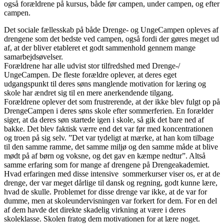
også forældrene på kursus, både før campen, under campen, og efter
campen.
Det sociale fællesskab på både Drenge- og UngeCampen opleves af
drengene som det bedste ved campen, også fordi der gøres meget ud
af, at der bliver etableret et godt sammenhold gennem mange
samarbejdsøvelser.
Forældrene har alle udvist stor tilfredshed med Drenge-/
UngeCampen. De fleste forældre oplever, at deres eget
udgangspunkt til deres søns manglende motivation for læring og
skole har ændret sig til en mere anerkendende tilgang.
Forældrene oplever det som frustrerende, at der ikke blev fulgt op på
DrengeCampen i deres søns skole efter sommerferien. En forælder
siger, at da deres søn startede igen i skole, så gik det bare ned af
bakke. Det blev faktisk værre end det var før med koncentrationen
og troen på sig selv. ”Det var tydeligt at mærke, at han kom tilbage
til den samme ramme, det samme miljø og den samme måde at blive
mødt på af børn og voksne, og det gav en kæmpe nedtur”. Altså
samme erfaring som for mange af drengene på Drengeakademiet.
Hvad erfaringen med disse intensive sommerkurser viser os, er at de
drenge, der var meget dårlige til dansk og regning, godt kunne lære,
hvad de skulle. Problemet for disse drenge var ikke, at de var for
dumme, men at skoleundervisningen var forkert for dem. For en del
af dem havde det direkte skadelig virkning at være i deres
skoleklasse. Skolen fratog dem motivationen for at lære noget.