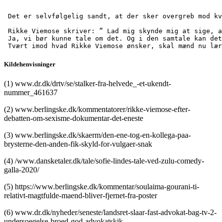
 Det er selvfølgelig sandt, at der sker overgreb mod kv
 Rikke Viemose skriver: ” Lad mig skynde mig at sige, a
 Ja, vi bør kunne tale om det. Og i den samtale kan det
 Tvært imod hvad Rikke Viemose ønsker, skal mænd nu lær
Kildehenvisninger
(1) www.dr.dk/drtv/se/stalker-fra-helvede_-et-ukendt-
nummer_461637
(2) www.berlingske.dk/kommentatorer/rikke-viemose-efter-
debatten-om-sexisme-dokumentar-det-eneste
(3) www.berlingske.dk/skaerm/den-ene-tog-en-kollega-paa-
brysterne-den-anden-fik-skyld-for-vulgaer-snak
(4) /www.dansketaler.dk/tale/sofie-lindes-tale-ved-zulu-comedy-
galla-2020/
(5) https://www.berlingske.dk/kommentar/soulaima-gourani-ti-
relativt-magtfulde-maend-bliver-fjernet-fra-poster
(6) www.dr.dk/nyheder/seneste/landsret-slaar-fast-advokat-bag-tv-2-
undersoegelse-broed-god-advokatskik