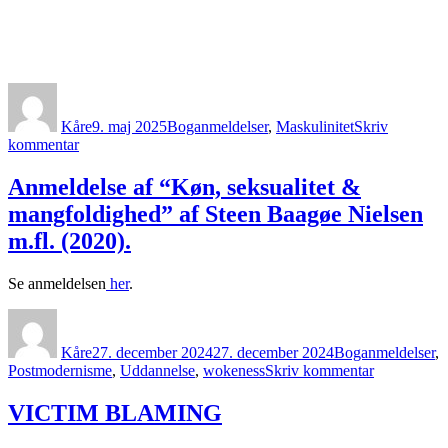
Forfatter
Udgivet
Kategorier
Kåre
9. maj 2025
Boganmeldelser
,
Maskulinitet
Skriv
til
kommentar
Anmeldelse
af
Anmeldelse af “Køn, seksualitet &
Svend
mangfoldighed” af Steen Baagøe Nielsen
Aage
Madsen
m.fl. (2020).
(2025):
Argumenter
Se anmeldelsen
her
.
for
mænd.
Forfatter
Udgivet
Kategorier
Kåre
27. december 2024
27. december 2024
Boganmeldelser
,
til
Postmodernisme
,
Uddannelse
,
wokeness
Skriv kommentar
Anmeldelse
af
VICTIM BLAMING
“Køn,
seksualitet