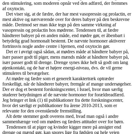
den stimulering, som moderen opnår ved den adfærd, der fremmes
af oxytocin.
Det viser sig, at de fædre, der har mest vasopressin og prolactin, er
mest aktive og nærværende over for deres babyer på den beskrevne
måde. Derimod ser man ikke tegn på den samme virkning af
vasopressin og prolactin hos mødrene. Tendensen til, at fædre
håndterer babyer på en anden måde, end mødre gør, er åbenbart i
betydelig grad hormonalt bestemt. De nævnte hormoner aktiverer
fortrinsvis nogle andre centre i hjernen, end oxytocin gør.
Det er i øvrigt også sådan, at mødres måde at håndtere babyer på,
især passer godt til piger, mens mænds måde at håndtere babyer på,
især passer godt til drenge. Drenge synes ikke helt så godt om lang
øjenkontakt, og de har et højere energi-niveau, dvs. de vil gerne
stimuleres til bevægelser.
At mødre og fædre som et generelt karaktertræk optræder
forskelligt, når de håndterer babyer, fremgår af mange undersøgelser.
Der er dog et bestemt forskningscenter, i Israel, hvor man særlig
studerer betydningen af de nævnte hormoner for forældreadfærd.
Jeg bringer et link (1) til publikationer fra dette forskningscenter,
hvor det særligt er publikationer fra årene 2010-2013, som er
relevante for den ovenstående fremstilling.
Alt dette stemmer godt overens med, hvad man også i andre
sammenhænge ved om mødres og fædres attituder over for børn.
Tendensen til at piger og kvinder kigger mere på ansigter end
drenge og mænd gør, kan spores lige fra fødslen og hele vejen