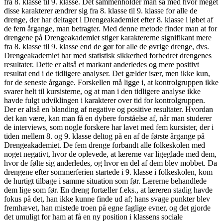
fra 8. klasse til 9. klasse. Det sammenholder man så med hvor meget
disse karakterer ændrer sig fra 8. klasse til 9. klasse for alle de
drenge, der har deltaget i Drengeakademiet efter 8. klasse i løbet af
de fem årgange, man betragter. Med denne metode finder man at for
drengene på Drengeakademiet stiger karaktererne signifikant mere
fra 8. klasse til 9. klasse end de gør for alle de øvrige drenge, dvs.
Drengeakademiet har med statistisk sikkerhed forbedret drengenes
resultater. Dette er altså et markant anderledes og mere positivt
resultat end i de tidligere analyser. Det gælder især, men ikke kun,
for de seneste årgange. Forskellen må ligge i, at kontrolgruppen ikke
svarer helt til kursisterne, og at man i den tidligere analyse ikke
havde fulgt udviklingen i karakterer over tid for kontrolgruppen.
Der er altså en blanding af negative og positive resultater. Hvordan
det kan være, kan man få en dybere forståelse af, når man studerer
de interviews, som nogle forskere har lavet med fem kursister, der i
tiden mellem 8. og 9. klasse deltog på en af de første årgange på
Drengeakademiet. De fem drenge forbandt alle folkeskolen med
noget negativt, hvor de oplevede, at lærerne var ligeglade med dem,
hvor de følte sig anderledes, og hvor en del af dem blev mobbet. Da
drengene efter sommerferien startede i 9. klasse i folkeskolen, kom
de hurtigt tilbage i samme situation som før. Lærerne behandlede
dem lige som før. En dreng fortæller f.eks., at læreren stadig havde
fokus på det, han ikke kunne finde ud af; hans svage punkter blev
fremhævet, han mistede troen på egne faglige evner, og det gjorde
det umuligt for ham at få en ny position i klassens sociale