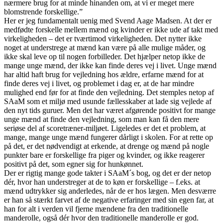
nærmere brug for at minde hinanden om, at vi er meget mere
blomstrende forskellige.”
Her er jeg fundamentalt uenig med Svend Aage Madsen. At der er
medfødte forskelle mellem mænd og kvinder er ikke ude af takt med
virkeligheden – det er tværtimod virkeligheden. Det nytter ikke
noget at understrege at mænd kan være på alle mulige måder, og
ikke skal leve op til nogen forbilleder. Det hjælper netop ikke de
mange unge mænd, der ikke kan finde deres vej i livet. Unge mænd
har altid haft brug for vejledning hos ældre, erfarne mænd for at
finde deres vej i livet, og problemet i dag er, at de har mindre
mulighed end før for at finde den vejledning. Det stemples netop af
SAaM som et miljø med usunde fællesskaber at lade sig vejlede af
den nyt tids guruer. Men det har været afgørende positivt for mange
unge mænd at finde den vejledning, som man kan få den mere
seriøse del af scoretræner-miljøet. Ligeledes er det et problem, at
mange, mange unge mænd fungerer dårligt i skolen. For at rette op
på det, er det nødvendigt at erkende, at drenge og mænd på nogle
punkter bare er forskellige fra piger og kvinder, og ikke reagerer
positivt på det, som egner sig for hunkønnet.
Der er rigtig mange gode takter i SAaM´s bog, og det er der netop
dér, hvor han understreger at de to køn er forskellige – f.eks. at
mænd udtrykker sig anderledes, når de er hos lægen. Men desværre
er han så stærkt farvet af de negative erfaringer med sin egen far, at
han for alt i verden vil fjerne mændene fra den traditionelle
manderolle, også dér hvor den traditionelle manderolle er god.