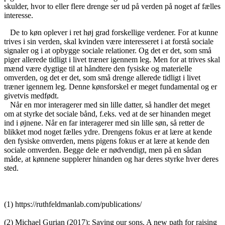
skulder, hvor to eller flere drenge ser ud på verden på noget af fælles
interesse.
De to køn oplever i ret høj grad forskellige verdener. For at kunne
trives i sin verden, skal kvinden være interesseret i at forstå sociale
signaler og i at opbygge sociale relationer. Og det er det, som små
piger allerede tidligt i livet træner igennem leg. Men for at trives skal
mænd være dygtige til at håndtere den fysiske og materielle
omverden, og det er det, som små drenge allerede tidligt i livet
træner igennem leg. Denne kønsforskel er meget fundamental og er
givetvis medfødt.
Når en mor interagerer med sin lille datter, så handler det meget
om at styrke det sociale bånd, f.eks. ved at de ser hinanden meget
ind i øjnene. Når en far interagerer med sin lille søn, så retter de
blikket mod noget fælles ydre. Drengens fokus er at lære at kende
den fysiske omverden, mens pigens fokus er at lære at kende den
sociale omverden. Begge dele er nødvendigt, men på en sådan
måde, at kønnene supplerer hinanden og har deres styrke hver deres
sted.
(1) https://ruthfeldmanlab.com/publications/
(2) Michael Gurian (2017): Saving our sons. A new path for raising