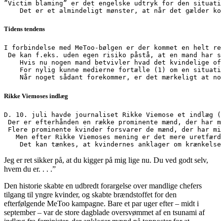
”Victim blaming” er det engelske udtryk for den situati
&
    Det er et almindeligt mønster, at når det gælder ko
mangfoldig
af
Tidens tendens
Steen
Baagøe
I forbindelse med MeToo-bølgen er der kommet en helt re
Nielsen
 De kan f.eks. uden egen risiko påstå, at en mand har s
m.fl.
    Hvis nu nogen mand betvivler hvad det kvindelige of
(2020).
    For nylig kunne medierne fortælle (1) om en situati
    Når noget sådant forekommer, er det mærkeligt at no
Rikke Viemoses indlæg
D. 10. juli havde journaliset Rikke Viemose et indlæg (
 Der er efterhånden en række prominente mænd, der har m
 Flere prominente kvinder forsvarer de mænd, der har mi
   Men efter Rikke Viemoses mening er det mere uretfærd
    Det kan tænkes, at kvindernes anklager om krænkelse
Jeg er ret sikker på, at du kigger på mig lige nu. Du ved godt selv,
hvem du er. . . .”
Den historie skabte en udbredt forargelse over mandlige chefers
tilgang til yngre kvinder, og skabte brændstoffet for den
efterfølgende MeToo kampagne. Bare et par uger efter – midt i
september – var de store dagblade oversvømmet af en tsunami af