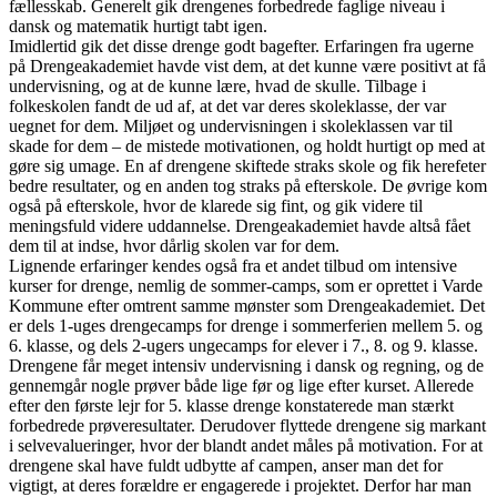
fællesskab. Generelt gik drengenes forbedrede faglige niveau i
dansk og matematik hurtigt tabt igen.
Imidlertid gik det disse drenge godt bagefter. Erfaringen fra ugerne
på Drengeakademiet havde vist dem, at det kunne være positivt at få
undervisning, og at de kunne lære, hvad de skulle. Tilbage i
folkeskolen fandt de ud af, at det var deres skoleklasse, der var
uegnet for dem. Miljøet og undervisningen i skoleklassen var til
skade for dem – de mistede motivationen, og holdt hurtigt op med at
gøre sig umage. En af drengene skiftede straks skole og fik herefeter
bedre resultater, og en anden tog straks på efterskole. De øvrige kom
også på efterskole, hvor de klarede sig fint, og gik videre til
meningsfuld videre uddannelse. Drengeakademiet havde altså fået
dem til at indse, hvor dårlig skolen var for dem.
Lignende erfaringer kendes også fra et andet tilbud om intensive
kurser for drenge, nemlig de sommer-camps, som er oprettet i Varde
Kommune efter omtrent samme mønster som Drengeakademiet. Det
er dels 1-uges drengecamps for drenge i sommerferien mellem 5. og
6. klasse, og dels 2-ugers ungecamps for elever i 7., 8. og 9. klasse.
Drengene får meget intensiv undervisning i dansk og regning, og de
gennemgår nogle prøver både lige før og lige efter kurset. Allerede
efter den første lejr for 5. klasse drenge konstaterede man stærkt
forbedrede prøveresultater. Derudover flyttede drengene sig markant
i selvevalueringer, hvor der blandt andet måles på motivation. For at
drengene skal have fuldt udbytte af campen, anser man det for
vigtigt, at deres forældre er engagerede i projektet. Derfor har man