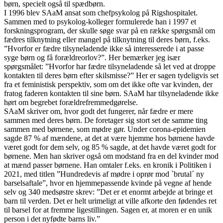
børn, specielt også til spædbørn.
I 1996 blev SAaM ansat som chefpsykolog på Rigshospitalet.
Sammen med to psykolog-kolleger formulerede han i 1997 et
forskningsprogram, der skulle søge svar på en række spørgsmål om
fædres tilknytning eller mangel på tilknytning til deres børn, f.eks.
”Hvorfor er fædre tilsyneladende ikke så interesserede i at passe
syge børn og få forældreorlov?”. Her bemærker jeg især
spørgsmålet: ”Hvorfor har fædre tilsyneladende så let ved at droppe
kontakten til deres børn efter skilsmisse?” Her er sagen tydeligvis set
fra et feministisk perspektiv, som om det ikke ofte var kvinden, der
fratog faderen kontakten til sine børn. SAaM har tilsyneladende ikke
hørt om begrebet forældrefremmedgørelse.
SAaM skriver om, hvor godt det fungerer, når fædre er mere
sammen med deres børn. De foretager sig stort set de samme ting
sammen med børnene, som mødre gør. Under corona-epidemien
sagde 87 % af mændene, at det at være hjemme hos børnene havde
været godt for dem selv, og 85 % sagde, at det havde været godt for
børnene. Men han skriver også om modstand fra en del kvinder mod
at mænd passer børnene. Han omtaler f.eks. en kronik i Politiken i
2021, med titlen ”Hundredevis af mødre i oprør mod `brutal´ ny
barselsaftale”, hvor en hjemmepassende kvinde på vegne af hende
selv og 340 medsøstre skrev: ”Det er et enormt arbejde at bringe et
barn til verden. Det er helt urimeligt at ville afkorte den fødendes ret
til barsel for at fremme ligestillingen. Sagen er, at moren er en unik
person i det nyfødte barns liv.”