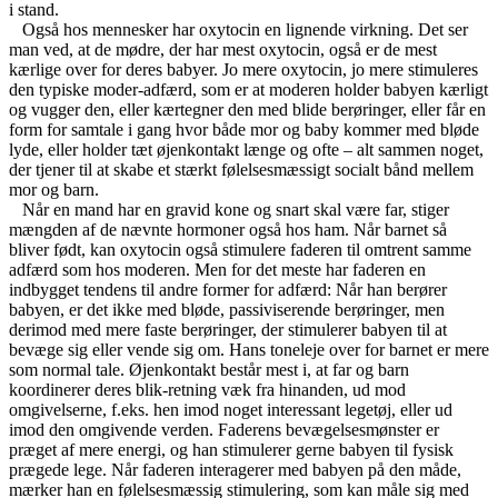
i stand.
Også hos mennesker har oxytocin en lignende virkning. Det ser
man ved, at de mødre, der har mest oxytocin, også er de mest
kærlige over for deres babyer. Jo mere oxytocin, jo mere stimuleres
den typiske moder-adfærd, som er at moderen holder babyen kærligt
og vugger den, eller kærtegner den med blide berøringer, eller får en
form for samtale i gang hvor både mor og baby kommer med bløde
lyde, eller holder tæt øjenkontakt længe og ofte – alt sammen noget,
der tjener til at skabe et stærkt følelsesmæssigt socialt bånd mellem
mor og barn.
Når en mand har en gravid kone og snart skal være far, stiger
mængden af de nævnte hormoner også hos ham. Når barnet så
bliver født, kan oxytocin også stimulere faderen til omtrent samme
adfærd som hos moderen. Men for det meste har faderen en
indbygget tendens til andre former for adfærd: Når han berører
babyen, er det ikke med bløde, passiviserende berøringer, men
derimod med mere faste berøringer, der stimulerer babyen til at
bevæge sig eller vende sig om. Hans toneleje over for barnet er mere
som normal tale. Øjenkontakt består mest i, at far og barn
koordinerer deres blik-retning væk fra hinanden, ud mod
omgivelserne, f.eks. hen imod noget interessant legetøj, eller ud
imod den omgivende verden. Faderens bevægelsesmønster er
præget af mere energi, og han stimulerer gerne babyen til fysisk
prægede lege. Når faderen interagerer med babyen på den måde,
mærker han en følelsesmæssig stimulering, som kan måle sig med