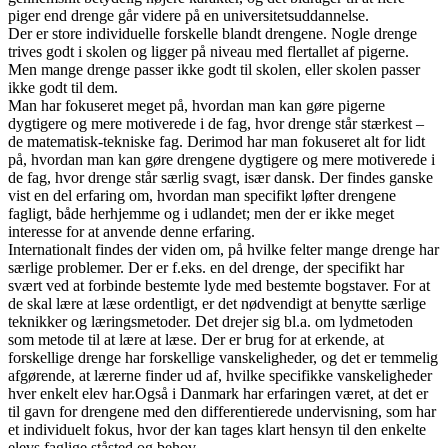
piger end drenge går videre på en universitetsuddannelse.
Der er store individuelle forskelle blandt drengene. Nogle drenge
trives godt i skolen og ligger på niveau med flertallet af pigerne.
Men mange drenge passer ikke godt til skolen, eller skolen passer
ikke godt til dem.
Man har fokuseret meget på, hvordan man kan gøre pigerne
dygtigere og mere motiverede i de fag, hvor drenge står stærkest –
de matematisk-tekniske fag. Derimod har man fokuseret alt for lidt
på, hvordan man kan gøre drengene dygtigere og mere motiverede i
de fag, hvor drenge står særlig svagt, især dansk. Der findes ganske
vist en del erfaring om, hvordan man specifikt løfter drengene
fagligt, både herhjemme og i udlandet; men der er ikke meget
interesse for at anvende denne erfaring.
Internationalt findes der viden om, på hvilke felter mange drenge har
særlige problemer. Der er f.eks. en del drenge, der specifikt har
svært ved at forbinde bestemte lyde med bestemte bogstaver. For at
de skal lære at læse ordentligt, er det nødvendigt at benytte særlige
teknikker og læringsmetoder. Det drejer sig bl.a. om lydmetoden
som metode til at lære at læse. Der er brug for at erkende, at
forskellige drenge har forskellige vanskeligheder, og det er temmelig
afgørende, at lærerne finder ud af, hvilke specifikke vanskeligheder
hver enkelt elev har.Også i Danmark har erfaringen været, at det er
til gavn for drengene med den differentierede undervisning, som har
et individuelt fokus, hvor der kan tages klart hensyn til den enkelte
elevs faglige ståsted og behov.