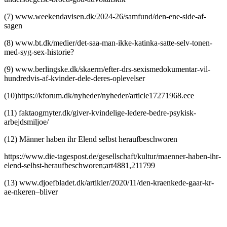
(7) www.weekendavisen.dk/2024-26/samfund/den-ene-side-af-
sagen
(8) www.bt.dk/medier/det-saa-man-ikke-katinka-satte-selv-tonen-
med-syg-sex-historie?
(9) www.berlingske.dk/skaerm/efter-drs-sexismedokumentar-vil-
hundredvis-af-kvinder-dele-deres-oplevelser
(10)https://kforum.dk/nyheder/nyheder/article17271968.ece
(11) faktaogmyter.dk/giver-kvindelige-ledere-bedre-psykisk-
arbejdsmiljoe/
(12) Männer haben ihr Elend selbst heraufbeschworen
https://www.die-tagespost.de/gesellschaft/kultur/maenner-haben-ihr-
elend-selbst-heraufbeschworen;art4881,211799
(13) www.djoefbladet.dk/artikler/2020/11/den-kraenkede-gaar-kr-
ae-nkeren–bliver