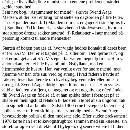
dårligste livsvilkår; ikke mindst har mændene problemer, når det
gælder sundhed.
I sin nye bog, ”Argumenter for mænd”, skriver Svend Aage
Madsen, at der især er brug for at sætte en dagsorden på fire felter,
når det gælder mænd: 1) Manden som far, engageret i sine børns liv.
2) Sundhed. 3) Uddannelse – skævheden i skolevæsenet, hvor en
stor gruppe drenge sakker agterud. 4) Relationer – især mangel på
personlig kontakt til andre mennesker.
Starten af bogen præges af, hvor vigtig fædres kontakt til deres børn
er for SAaM. Der er et kapitel på 15 sider om ”Den fjerne far”, og
det er præget af, at SAaM´s egen far var en meget fjern far. Han var
automekaniker i et lille bysamfund i Østjylland, med en
hjemmegående hustru. Han var venlig over for andre mænd; men
hjemme var han ofte sur, vred og streng. Hvad faderen havde af
følelser, hvad han tænkte om livet og begivenheder eller om sin
dreng, fik Svend Aage aldrig nogen fornemmelse af. Han syntes
altid at faderen var fjern, uengageret og ret negativ, og efterhånden
fik Svend Aage en følelse af, at han spildte tiden i forsøget på at
skabe en meningsfuld relation til faderen; i løbet af sin ungdom trak
han sig helt ud af familien. Sidst i 1960´erne bevægede faderen sig
politisk over til Fremskridtspartiet, samtidig med at Svend Aage
bevægede sig politisk til den modsatte side. Efter studentereksamen i
1970 kørte han i et folkevognsrugbrød sammen med sin kæreste, sin
storebror og en ven direkte til Thylejren, og senere videre til Indien