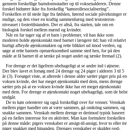
gennem forskellige barndomsstadier op til voksenalderen. Denne
forskel hidrører ikke fra forskellig “kønsrollesocialisering”.
Forskellen er til stede lige fra fødslen, førend sociale påvirkninger er
mulige, og den viser en kraftig sammenhæng med testosteron-
niveauet i fostertilstanden. Der er altså, fra starten, tale om en
biologisk forskel mellem mænd og kvinder.
Når en far tager sig af et barn i problemer, vil han ikke som
moderen holde øjenkontakt med barnet i længere tid; han vil relativt
hurtigt afbryde øjenkontakten og rette blikket ud imod verden, og
søge at rette barnets opmærksomhed samme sted hen, for på den
måde at få barnet til at tænke på noget andet og tænke fremad (2).
For drenge er det ligefrem ubehageligt at se andre ind i øjnene.
Der blev lavet et forsøg med 24 drenge og 24 piger i alderen 3 til 5
år (3). Forsøget viste, at allerede i denne alder sætter piger pris på en
voksen kvinde, der har meget øjenkontakt med dem, mens drenge
sætter pris på at en voksen kvinde ikke har ret meget øjenkontakt
med dem. For drenge er øjenkontakt noget ubehageligt, som de helst
undgår.
De to køn orienterer sig også forskelligt over for venner. Venskab
mellem piger handler om at være sammen, gå omkring sammen, og
snakke sammen. Venskab mellem drenge er derimod typisk baseret
på en fælles interesse for en aktivitet. Man kan formulere forskellen
på denne måde: pigers venskaber er ansigt-til-ansigt, hvor to eller tre
piger snakker med hinanden. Drenges venskaber er skulder-ved-