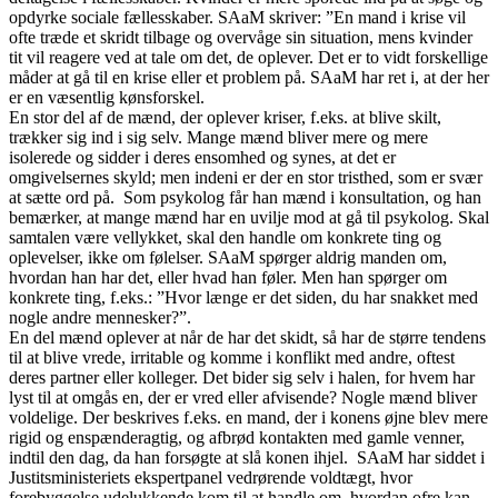
opdyrke sociale fællesskaber. SAaM skriver: ”En mand i krise vil
ofte træde et skridt tilbage og overvåge sin situation, mens kvinder
tit vil reagere ved at tale om det, de oplever. Det er to vidt forskellige
måder at gå til en krise eller et problem på. SAaM har ret i, at der her
er en væsentlig kønsforskel.
En stor del af de mænd, der oplever kriser, f.eks. at blive skilt,
trækker sig ind i sig selv. Mange mænd bliver mere og mere
isolerede og sidder i deres ensomhed og synes, at det er
omgivelsernes skyld; men indeni er der en stor tristhed, som er svær
at sætte ord på. Som psykolog får han mænd i konsultation, og han
bemærker, at mange mænd har en uvilje mod at gå til psykolog. Skal
samtalen være vellykket, skal den handle om konkrete ting og
oplevelser, ikke om følelser. SAaM spørger aldrig manden om,
hvordan han har det, eller hvad han føler. Men han spørger om
konkrete ting, f.eks.: ”Hvor længe er det siden, du har snakket med
nogle andre mennesker?”.
En del mænd oplever at når de har det skidt, så har de større tendens
til at blive vrede, irritable og komme i konflikt med andre, oftest
deres partner eller kolleger. Det bider sig selv i halen, for hvem har
lyst til at omgås en, der er vred eller afvisende? Nogle mænd bliver
voldelige. Der beskrives f.eks. en mand, der i konens øjne blev mere
rigid og enspænderagtig, og afbrød kontakten med gamle venner,
indtil den dag, da han forsøgte at slå konen ihjel. SAaM har siddet i
Justitsministeriets ekspertpanel vedrørende voldtægt, hvor
forebyggelse udelukkende kom til at handle om, hvordan ofre kan