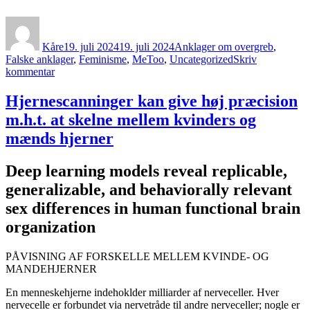
Forfatter
Udgivet
Kategorier
Kåre
19. juli 2024
19. juli 2024
Anklager om overgreb
,
Falske anklager
,
Feminisme
,
MeToo
,
Uncategorized
Skriv
til
kommentar
VICTIM
BLAMING
Hjernescanninger kan give høj præcision
m.h.t. at skelne mellem kvinders og
mænds hjerner
Deep learning models reveal replicable,
generalizable, and behaviorally relevant
sex differences in human functional brain
organization
PÅVISNING AF FORSKELLE MELLEM KVINDE- OG
MANDEHJERNER
En menneskehjerne indehoklder milliarder af nerveceller. Hver
nervecelle er forbundet via nervetråde til andre nerveceller; nogle er