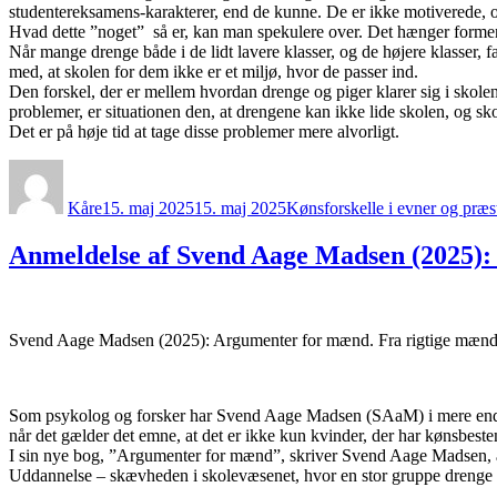
studentereksamens-karakterer, end de kunne. De er ikke motiverede, o
Hvad dette ”noget” så er, kan man spekulere over. Det hænger formentl
Når mange drenge både i de lidt lavere klasser, og de højere klasser, f
med, at skolen for dem ikke er et miljø, hvor de passer ind.
Den forskel, der er mellem hvordan drenge og piger klarer sig i skolen,
problemer, er situationen den, at drengene kan ikke lide skolen, og sk
Det er på høje tid at tage disse problemer mere alvorligt.
Forfatter
Udgivet
Kategorier
Kåre
15. maj 2025
15. maj 2025
Kønsforskelle i evner og præs
Anmeldelse af Svend Aage Madsen (2025)
Svend Aage Madsen (2025): Argumenter for mænd. Fra rigtige mænd t
Som psykolog og forsker har Svend Aage Madsen (SAaM) i mere end 3
når det gælder det emne, at det er ikke kun kvinder, der har kønsbest
I sin nye bog, ”Argumenter for mænd”, skriver Svend Aage Madsen, at d
Uddannelse – skævheden i skolevæsenet, hvor en stor gruppe drenge sa