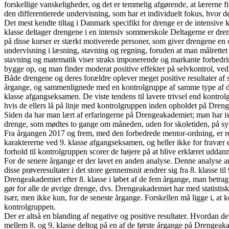
forskellige vanskeligheder, og det er temmelig afgørende, at lærerne f
den differentierede undervisning, som har et individuelt fokus, hvor de
Det mest kendte tiltag i Danmark specifikt for drenge er de intensive 
klasse deltager drengene i en intensiv sommerskole Deltagerne er dren
på disse kurser er stærkt motiverede personer, som giver drengene en o
undervisning i læsning, stavning og regning, foruden at man målrettet a
stavning og matematik viser straks imponerende og markante forbedringe
bygge op, og man finder moderat positive effekter på selvkontrol, v
Både drengene og deres forældre oplever meget positive resultater af 
årgange, og sammenlignede med en kontrolgruppe af samme type af dre
klasse afgangseksamen. De viste tendens til lavere trivsel end kontrolg
hvis de ellers lå på linje med kontrolgruppen inden opholdet på Dreng
Siden da har man lært af erfaringerne på Drengeakademiet; man har is
drenge, som mødtes to gange om måneden, uden for skoletiden, på syv
Fra årgangen 2017 og frem, med den forbedrede mentor-ordning, er res
karaktererne ved 9. klasse afgangseksamen, og heller ikke for fravær el
forhold til kontrolgruppen scorer de højere på at blive erklæret uddann
For de senere årgange er der lavet en anden analyse. Denne analyse an
disse prøveresultater i det store gennemsnit ændrer sig fra 8. klasse ti
Drengeakademiet efter 8. klasse i løbet af de fem årgange, man betrag
gør for alle de øvrige drenge, dvs. Drengeakademiet har med statistisk 
især, men ikke kun, for de seneste årgange. Forskellen må ligge i, at ko
kontrolgruppen.
Der er altså en blanding af negative og positive resultater. Hvordan de
mellem 8. og 9. klasse deltog på en af de første årgange på Drengeaka