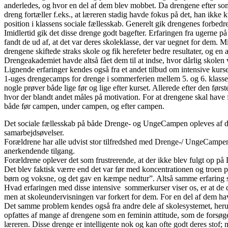
anderledes, og hvor en del af dem blev mobbet. Da drengene efter somm
dreng fortæller f.eks., at læreren stadig havde fokus på det, han ikke
position i klassens sociale fællesskab. Generelt gik drengenes forbedr
Imidlertid gik det disse drenge godt bagefter. Erfaringen fra ugerne p
fandt de ud af, at det var deres skoleklasse, der var uegnet for dem. 
drengene skiftede straks skole og fik herefeter bedre resultater, og en
Drengeakademiet havde altså fået dem til at indse, hvor dårlig skolen 
Lignende erfaringer kendes også fra et andet tilbud om intensive ku
1-uges drengecamps for drenge i sommerferien mellem 5. og 6. klasse,
nogle prøver både lige før og lige efter kurset. Allerede efter den før
hvor der blandt andet måles på motivation. For at drengene skal have f
både før campen, under campen, og efter campen.
Det sociale fællesskab på både Drenge- og UngeCampen opleves af dr
samarbejdsøvelser.
Forældrene har alle udvist stor tilfredshed med Drenge-/ UngeCampen. 
anerkendende tilgang.
Forældrene oplever det som frustrerende, at der ikke blev fulgt op på 
Det blev faktisk værre end det var før med koncentrationen og troen 
børn og voksne, og det gav en kæmpe nedtur”. Altså samme erfaring
Hvad erfaringen med disse intensive sommerkurser viser os, er at de d
men at skoleundervisningen var forkert for dem. For en del af dem hav
Det samme problem kendes også fra andre dele af skolesystemet, herund
opfattes af mange af drengene som en feminin attitude, som de forsøg
læreren. Disse drenge er intelligente nok og kan ofte godt deres stof; m