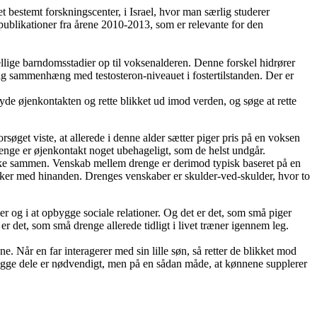
 bestemt forskningscenter, i Israel, hvor man særlig studerer
 publikationer fra årene 2010-2013, som er relevante for den
lige barndomsstadier op til voksenalderen. Denne forskel hidrører
aftig sammenhæng med testosteron-niveauet i fostertilstanden. Der er
ryde øjenkontakten og rette blikket ud imod verden, og søge at rette
rsøget viste, at allerede i denne alder sætter piger pris på en voksen
nge er øjenkontakt noget ubehageligt, som de helst undgår.
ke sammen. Venskab mellem drenge er derimod typisk baseret på en
snakker med hinanden. Drenges venskaber er skulder-ved-skulder, hvor to
ler og i at opbygge sociale relationer. Og det er det, som små piger
er det, som små drenge allerede tidligt i livet træner igennem leg.
e. Når en far interagerer med sin lille søn, så retter de blikket mod
egge dele er nødvendigt, men på en sådan måde, at kønnene supplerer