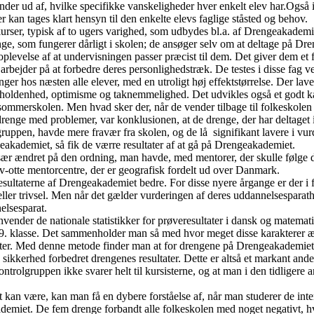
inder ud af, hvilke specifikke vanskeligheder hver enkelt elev har.Også
r kan tages klart hensyn til den enkelte elevs faglige ståsted og behov.
kurser, typisk af to ugers varighed, som udbydes bl.a. af Drengeakademie
ge, som fungerer dårligt i skolen; de ansøger selv om at deltage på Dre
plevelse af at undervisningen passer præcist til dem. Det giver dem et f
rbejder på at forbedre deres personlighedstræk. De testes i disse fag ve
r hos næsten alle elever, med en utroligt høj effektstørrelse. Der lave
edholdenhed, optimisme og taknemmelighed. Det udvikles også et godt 
sommerskolen. Men hvad sker der, når de vender tilbage til folkeskolen
nge med problemer, var konklusionen, at de drenge, der har deltaget i
ruppen, havde mere fravær fra skolen, og de lå signifikant lavere i vurde
eakademiet, så fik de værre resultater af at gå på Drengeakademiet.
ær ændret på den ordning, man havde, med mentorer, der skulle følge dr
-otte mentorcentre, der er geografisk fordelt ud over Danmark.
ultaterne af Drengeakademiet bedre. For disse nyere årgange er der i f
ler trivsel. Men når det gælder vurderingen af deres uddannelsesparathed,
elsesparat.
vender de nationale statistikker for prøveresultater i dansk og matemat
l 9. klasse. Det sammenholder man så med hvor meget disse karakterer ændre
ter. Med denne metode finder man at for drengene på Drengeakademiet sti
sikkerhed forbedret drengenes resultater. Dette er altså et markant ander
ntrolgruppen ikke svarer helt til kursisterne, og at man i den tidligere 
t kan være, kan man få en dybere forståelse af, når man studerer de inte
demiet. De fem drenge forbandt alle folkeskolen med noget negativt, hv