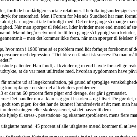
fordi de har dårligere sociale relationer. I befolkningsundersøgelser s
dtryk for ensomhed. Men i Forum for Mænds Sundhed har man formulere
 aldrig har nogen at tale fortroligt med. Det er tre gange så mange mænd
 hyppighed. Når man spørger til følelser, lider kvinder mere end mænd af 
 mænd. Mænd begår selvmord tre til fem gange så hyppigt som kvinder,
i gennemsnit – men det kommer ikke frem, når man spørger til følelser
e, hvor man i 1980´erne så et problem med lidt forhøjet forekomst af de
soner med depression. ”Det blev en fantastisk succes: Da man målte de
edet!”
inde patienter. Han fandt, at kvinder og mænd havde forskellige reakt
 udtrykte, at de var mest utilfredse med, hvordan sygdommen have påvirk
e får mindre ud af lægekonsultation, på grund af sproglige vanskelighede
dag kun opfanger en stor del af kvinders problemer.
 er der nu 60 procent flere piger end drenge, der går i gymnasiet.
gerne: Det handler om at klare sig godt i skolen – og i livet. De gør de
 så godt som piger, for det har de kunnet i hundredevis af år; men man h
undervisningen eller skolesystemet, så det passer til dem.
de hjælp til stress-, præstations- og eksamensproblemer, mens flere man
faglærte mænd. 45 procent af alle ufaglærte mænd kommer til at leve et