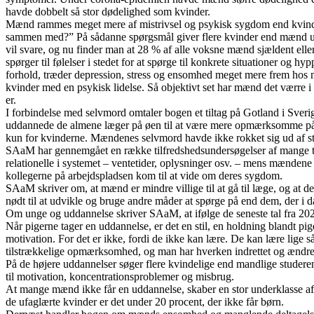
havde dobbelt så stor dødelighed som kvinder.
Mænd rammes meget mere af mistrivsel og psykisk sygdom end kvinder, 
sammen med?” På sådanne spørgsmål giver flere kvinder end mænd u
vil svare, og nu finder man at 28 % af alle voksne mænd sjældent eller
spørger til følelser i stedet for at spørge til konkrete situationer og
forhold, træder depression, stress og ensomhed meget mere frem hos
kvinder med en psykisk lidelse. Så objektivt set har mænd det værre 
er.
I forbindelse med selvmord omtaler bogen et tiltag på Gotland i Sverig
uddannede de almene læger på øen til at være mere opmærksomme på per
kun for kvinderne. Mændenes selvmord havde ikke rokket sig ud af st
SAaM har gennemgået en række tilfredshedsundersøgelser af mange tus
relationelle i systemet – ventetider, oplysninger osv. – mens mændene
kollegerne på arbejdspladsen kom til at vide om deres sygdom.
SAaM skriver om, at mænd er mindre villige til at gå til læge, og at d
nødt til at udvikle og bruge andre måder at spørge på end dem, der i 
Om unge og uddannelse skriver SAaM, at ifølge de seneste tal fra 2023
Når pigerne tager en uddannelse, er det en stil, en holdning blandt pi
motivation. For det er ikke, fordi de ikke kan lære. De kan lære lige
tilstrækkelige opmærksomhed, og man har hverken indrettet og ændret 
På de højere uddannelser søger flere kvindelige end mandlige studeren
til motivation, koncentrationsproblemer og misbrug.
At mange mænd ikke får en uddannelse, skaber en stor underklasse af u
de ufaglærte kvinder er det under 20 procent, der ikke får børn.