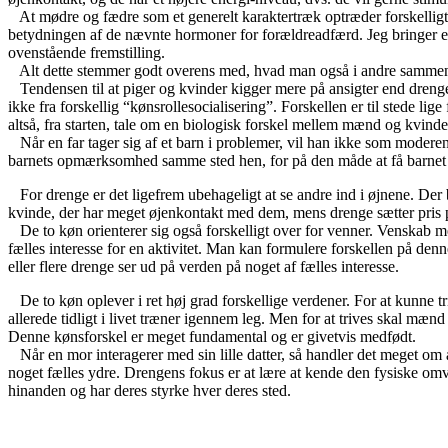
At mødre og fædre som et generelt karaktertræk optræder forskelligt, 
betydningen af de nævnte hormoner for forældreadfærd. Jeg bringer et l
ovenstående fremstilling.
Alt dette stemmer godt overens med, hvad man også i andre sammen
Tendensen til at piger og kvinder kigger mere på ansigter end drenge
ikke fra forskellig “kønsrollesocialisering”. Forskellen er til stede l
altså, fra starten, tale om en biologisk forskel mellem mænd og kvind
Når en far tager sig af et barn i problemer, vil han ikke som moderen 
barnets opmærksomhed samme sted hen, for på den måde at få barnet t
For drenge er det ligefrem ubehageligt at se andre ind i øjnene. Der bl
kvinde, der har meget øjenkontakt med dem, mens drenge sætter pris 
De to køn orienterer sig også forskelligt over for venner. Venskab
fælles interesse for en aktivitet. Man kan formulere forskellen på den
eller flere drenge ser ud på verden på noget af fælles interesse.
De to køn oplever i ret høj grad forskellige verdener. For at kunne triv
allerede tidligt i livet træner igennem leg. Men for at trives skal mæn
Denne kønsforskel er meget fundamental og er givetvis medfødt.
Når en mor interagerer med sin lille datter, så handler det meget om at
noget fælles ydre. Drengens fokus er at lære at kende den fysiske o
hinanden og har deres styrke hver deres sted.