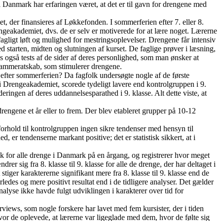
 i Danmark har erfaringen været, at det er til gavn for drengene med
t, der finansieres af Løkkefonden. I sommerferien efter 7. eller 8.
ngeakademiet, dvs. de er selv er motiverede for at lære noget. Lærerne
agligt løft og mulighed for mestringsoplevelser. Drengene får intensiv
d starten, midten og slutningen af kurset. De faglige prøver i læsning,
s også tests af de sider af deres personlighed, som man ønsker at
kammeratskab, som stimulerer drengene.
 efter sommerferien? Da fagfolk undersøgte nogle af de første
 Drengeakademiet, scorede tydeligt lavere end kontrolgruppen i 9.
ringen af deres uddannelsesparathed i 9. klasse. Alt dette viste, at
engene et år eller to frem. Der blev etableret grupper på 10-12
orhold til kontrolgruppen ingen sikre tendenser med hensyn til
 er tendenserne markant positive; det er statistisk sikkert, at i
ik for alle drenge i Danmark på en årgang, og registrerer hvor meget
r sig fra 8. klasse til 9. klasse for alle de drenge, der har deltaget i
ger karaktererne signifikant mere fra 8. klasse til 9. klasse end de
ledes og mere positivt resultat end i de tidligere analyser. Det gælder
analyse ikke havde fulgt udviklingen i karakterer over tid for
rviews, som nogle forskere har lavet med fem kursister, der i tiden
or de oplevede, at lærerne var ligeglade med dem, hvor de følte sig