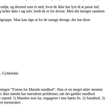
ljø, og dermed som et sted, hvor de ikke har lyst til at passe ind.
 og heller ikke i sig selv, fordi de er for dovne. Men det hænger sammen
restgruppe. Man kan sige at for de mange drenge, der har disse
. Gyldendal.
reningen ”Forum for Mænds sundhed”. Han er en meget aktiv stemme
lkår; ikke mindst har mændene problemer, når det gælder sundhed.
er mænd: 1) Manden som far, engageret i sine børns liv. 2) Sundhed. 3)
dre mennesker.