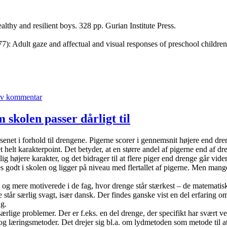
lthy and resilient boys. 328 pp. Gurian Institute Press.
): Adult gaze and affectual and visual responses of preschool children
til
Hormoner
iv kommentar
får
mødre
og
 skolen passer dårligt til
fædre
til
levæsenet i forhold til drengene. Pigerne scorer i gennemsnit højere end
at
t helt karakterpoint. Det betyder, at en større andel af pigerne end af d
håndtere
g højere karakter, og det bidrager til at flere piger end drenge går vide
spædbørn
s godt i skolen og ligger på niveau med flertallet af pigerne. Men mange 
forskelligt
g mere motiverede i de fag, hvor drenge står stærkest – de matematisk
står særlig svagt, især dansk. Der findes ganske vist en del erfaring o
ng.
særlige problemer. Der er f.eks. en del drenge, der specifikt har svært 
 og læringsmetoder. Det drejer sig bl.a. om lydmetoden som metode til at 