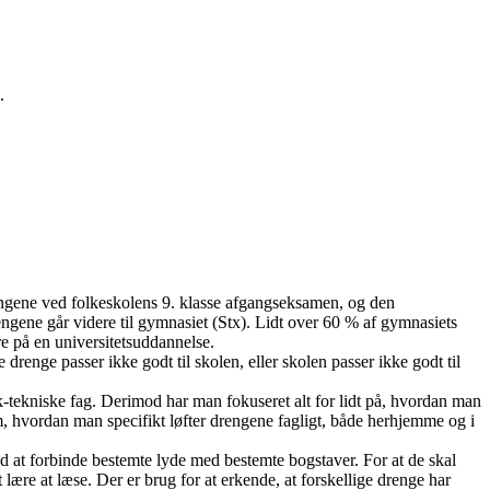
.
 drengene ved folkeskolens 9. klasse afgangseksamen, og den
rengene går videre til gymnasiet (Stx). Lidt over 60 % af gymnasiets
re på en universitetsuddannelse.
drenge passer ikke godt til skolen, eller skolen passer ikke godt til
-tekniske fag. Derimod har man fokuseret alt for lidt på, hvordan man
m, hvordan man specifikt løfter drengene fagligt, både herhjemme og i
ved at forbinde bestemte lyde med bestemte bogstaver. For at de skal
lære at læse. Der er brug for at erkende, at forskellige drenge har