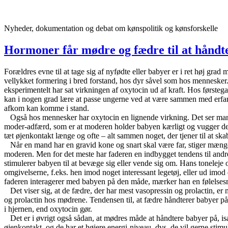
Videre
til
indhold
Nyheder, dokumentation og debat om kønspolitik og kønsforskelle
Hormoner får mødre og fædre til at håndte
Forældres evne til at tage sig af nyfødte eller babyer er i ret høj gr
vellykket formering i bred forstand, hos dyr såvel som hos mennesker
eksperimentelt har sat virkningen af oxytocin ud af kraft. Hos førstega
kan i nogen grad lære at passe ungerne ved at være sammen med erfarn
afkom kan komme i stand.
Også hos mennesker har oxytocin en lignende virkning. Det ser man ve
moder-adfærd, som er at moderen holder babyen kærligt og vugger den,
tæt øjenkontakt længe og ofte – alt sammen noget, der tjener til at sk
Når en mand har en gravid kone og snart skal være far, stiger mængd
moderen. Men for det meste har faderen en indbygget tendens til andr
stimulerer babyen til at bevæge sig eller vende sig om. Hans toneleje 
omgivelserne, f.eks. hen imod noget interessant legetøj, eller ud im
faderen interagerer med babyen på den måde, mærker han en følelses
Det viser sig, at de fædre, der har mest vasopressin og prolactin, 
og prolactin hos mødrene. Tendensen til, at fædre håndterer babyer p
i hjernen, end oxytocin gør.
Det er i øvrigt også sådan, at mødres måde at håndtere babyer på, isæ
øjenkontakt, og de har et højere energi-niveau, dvs. de vil gerne stimul