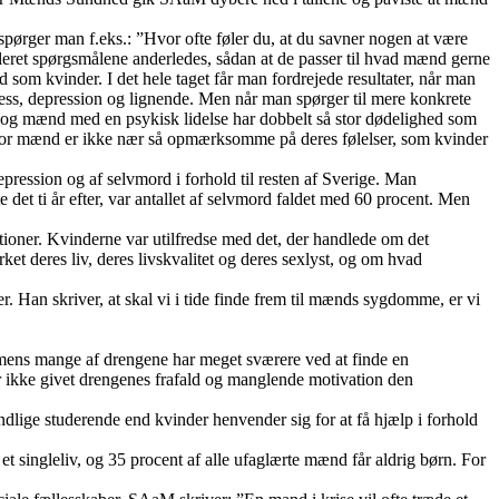
pørger man f.eks.: ”Hvor ofte føler du, at du savner nogen at være
t spørgsmålene anderledes, sådan at de passer til hvad mænd gerne
 som kvinder. I det hele taget får man fordrejede resultater, når man
stress, depression og lignende. Men når man spørger til mere konkrete
 og mænd med en psykisk lidelse har dobbelt så stor dødelighed som
, for mænd er ikke nær så opmærksomme på deres følelser, som kvinder
pression og af selvmord i forhold til resten af Sverige. Man
t ti år efter, var antallet af selvmord faldet med 60 procent. Men
ioner. Kvinderne var utilfredse med det, der handlede om det
et deres liv, deres livskvalitet og deres sexlyst, og om hvad
r. Han skriver, at skal vi i tide finde frem til mænds sygdomme, er vi
t, mens mange af drengene har meget sværere ved at finde en
ar ikke givet drengenes frafald og manglende motivation den
dlige studerende end kvinder henvender sig for at få hjælp i forhold
 singleliv, og 35 procent af alle ufaglærte mænd får aldrig børn. For