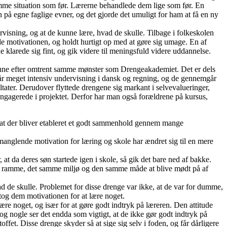
samme situation som før. Lærerne behandlede dem lige som før. En
 på egne faglige evner, og det gjorde det umuligt for ham at få en ny
rvisning, og at de kunne lære, hvad de skulle. Tilbage i folkeskolen
ede motivationen, og holdt hurtigt op med at gøre sig umage. En af
e klarede sig fint, og gik videre til meningsfuld videre uddannelse.
mune efter omtrent samme mønster som Drengeakademiet. Det er dels
får meget intensiv undervisning i dansk og regning, og de gennemgår
ultater. Derudover flyttede drengene sig markant i selvevalueringer,
 engagerede i projektet. Derfor har man også forældrene på kursus,
at der bliver etableret et godt sammenhold gennem mange
manglende motivation for læring og skole har ændret sig til en mere
t da deres søn startede igen i skole, så gik det bare ned af bakke.
mme ramme, det samme miljø og den samme måde at blive mødt på af
d de skulle. Problemet for disse drenge var ikke, at de var for dumme,
atog dem motivationen for at lære noget.
re noget, og især for at gøre godt indtryk på læreren. Den attitude
g nogle ser det endda som vigtigt, at de ikke gør godt indtryk på
offet. Disse drenge skyder så at sige sig selv i foden, og får dårligere