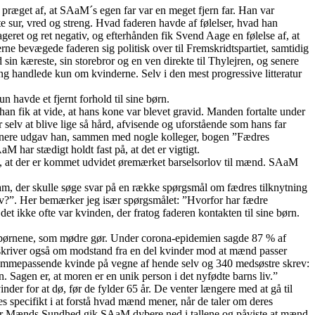
r præget af, at SAaM´s egen far var en meget fjern far. Han var
sur, vred og streng. Hvad faderen havde af følelser, hvad han
eret og ret negativ, og efterhånden fik Svend Aage en følelse af, at
´erne bevægede faderen sig politisk over til Fremskridtspartiet, samtidig
n kæreste, sin storebror og en ven direkte til Thylejren, og senere
lling handlede kun om kvinderne. Selv i den mest progressive litteratur
 havde et fjernt forhold til sine børn.
han fik at vide, at hans kone var blevet gravid. Manden fortalte under
or selv at blive lige så hård, afvisende og uforstående som hans far
 senere udgav han, sammen med nogle kolleger, bogen ”Fædres
 har stædigt holdt fast på, at det er vigtigt.
ridt, at der er kommet udvidet øremærket barselsorlov til mænd. SAaM
, der skulle søge svar på en række spørgsmål om fædres tilknytning
rlov?”. Her bemærker jeg især spørgsmålet: ”Hvorfor har fædre
 det ikke ofte var kvinden, der fratog faderen kontakten til sine børn.
 børnene, som mødre gør. Under corona-epidemien sagde 87 % af
skriver også om modstand fra en del kvinder mod at mænd passer
 hjemmepassende kvinde på vegne af hende selv og 340 medsøstre skrev:
gen. Sagen er, at moren er en unik person i det nyfødte barns liv.”
r for at dø, før de fylder 65 år. De venter længere med at gå til
es specifikt i at forstå hvad mænd mener, når de taler om deres
or Mænds Sundhed gik SAaM dybere ned i tallene og påviste at mænd