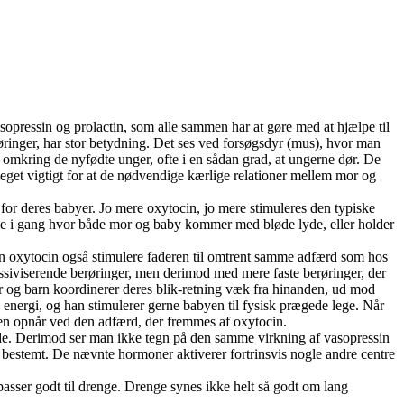
asopressin og prolactin, som alle sammen har at gøre med at hjælpe til
ringer, har stor betydning. Det ses ved forsøgsdyr (mus), hvor man
se omkring de nyfødte unger, ofte i en sådan grad, at ungerne dør. De
eget vigtigt for at de nødvendige kærlige relationer mellem mor og
or deres babyer. Jo mere oxytocin, jo mere stimuleres den typiske
ale i gang hvor både mor og baby kommer med bløde lyde, eller holder
n oxytocin også stimulere faderen til omtrent samme adfærd som hos
ssiviserende berøringer, men derimod med mere faste berøringer, der
far og barn koordinerer deres blik-retning væk fra hinanden, ud mod
energi, og han stimulerer gerne babyen til fysisk prægede lege. Når
n opnår ved den adfærd, der fremmes af oxytocin.
åde. Derimod ser man ikke tegn på den samme virkning af vasopressin
 bestemt. De nævnte hormoner aktiverer fortrinsvis nogle andre centre
asser godt til drenge. Drenge synes ikke helt så godt om lang