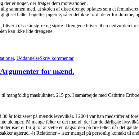
g der er noget, der fratger dem motivationen.
ig sammen med, at skolen af disse drenge opfattes som et feminiseret mi
agligt set halter bagefter pigerne, så er det ikke fordi de er for dumme,
 bliver i disse år større og større. Drengene bliver til en nedvurderet 
olen kan ikke lide drengene.
til
Drenge
tationer
,
Uddannelse
Skriv kommentar
som
passer
dårligt
: Argumenter for mænd.
til
skolen,
og
som
il mangfoldig maskulinitet. 215 pp. I samarbejde med Cathrine Errboe
skolen
passer
dårligt
til
0 år fokuseret på mænds levevilkår. I 2004 var han medstifter af fo
emte ulemper. På mange felter er det mænd, der har de dårligste livsvi
er især er brug for at sætte en dagsorden på fire felter, når det gæld
kker agterud. 4) Relationer – især mangel på personlig kontakt til an