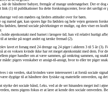
når de håndterer babyer, fremgår af mange undersøgelser. Der er dog et
ink (1) til publikationer fra dette forskningscenter, hvor det særligt er
hænge ved om mødres og fædres attituder over for børn.
 og mænd gør, kan spores lige fra fødslen og hele vejen gennem forskel
ige fra fødslen, førend sociale påvirkninger er mulige, og den viser en kr
er.
holde øjenkontakt med barnet i længere tid; han vil relativt hurtigt afb
il at tænke på noget andet og tænke fremad (2).
ev lavet et forsøg med 24 drenge og 24 piger i alderen 3 til 5 år (3). Fo
på at en voksen kvinde ikke har ret meget øjenkontakt med dem. For dre
 mellem piger handler om at være sammen, gå omkring sammen, og snak
ne måde: pigers venskaber er ansigt-til-ansigt, hvor to eller tre piger 
es i sin verden, skal kvinden være interesseret i at forstå sociale signa
d være dygtige til at håndtere den fysiske og materielle omverden, og det 
 styrke det sociale bånd, f.eks. ved at de ser hinanden meget ind i øjnen
mverden, mens pigens fokus er at lære at kende den sociale omverden. B