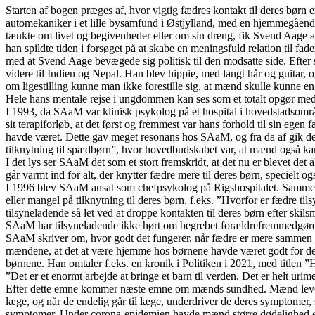
Starten af bogen præges af, hvor vigtig fædres kontakt til deres børn 
automekaniker i et lille bysamfund i Østjylland, med en hjemmegåend
tænkte om livet og begivenheder eller om sin dreng, fik Svend Aage al
han spildte tiden i forsøget på at skabe en meningsfuld relation til fad
med at Svend Aage bevægede sig politisk til den modsatte side. Efter 
videre til Indien og Nepal. Han blev hippie, med langt hår og guitar, og
om ligestilling kunne man ikke forestille sig, at mænd skulle kunne e
Hele hans mentale rejse i ungdommen kan ses som et totalt opgør med ha
I 1993, da SAaM var klinisk psykolog på et hospital i hovedstadsområde
sit terapiforløb, at det først og fremmest var hans forhold til sin egen 
havde været. Dette gav meget resonans hos SAaM, og fra da af gik d
tilknytning til spædbørn”, hvor hovedbudskabet var, at mænd også kan f
I det lys ser SAaM det som et stort fremskridt, at det nu er blevet de
går varmt ind for alt, der knytter fædre mere til deres børn, specielt og
I 1996 blev SAaM ansat som chefpsykolog på Rigshospitalet. Sammen 
eller mangel på tilknytning til deres børn, f.eks. ”Hvorfor er fædre t
tilsyneladende så let ved at droppe kontakten til deres børn efter skils
SAaM har tilsyneladende ikke hørt om begrebet forældrefremmedgøre
SAaM skriver om, hvor godt det fungerer, når fædre er mere sammen
mændene, at det at være hjemme hos børnene havde været godt for de
børnene. Han omtaler f.eks. en kronik i Politiken i 2021, med titlen
”Det er et enormt arbejde at bringe et barn til verden. Det er helt urime
Efter dette emne kommer næste emne om mænds sundhed. Mænd lever i g
læge, og når de endelig går til læge, underdriver de deres symptomer, s
symptomer. Under corona-epidemien havde mænd større dødelighed e