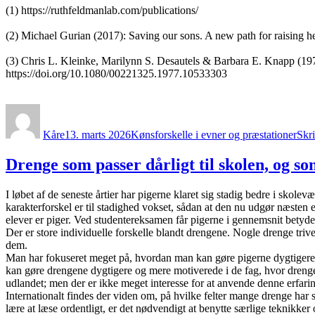
(1) https://ruthfeldmanlab.com/publications/
(2) Michael Gurian (2017): Saving our sons. A new path for raising hea
(3) Chris L. Kleinke, Marilynn S. Desautels & Barbara E. Knapp (1977
https://doi.org/10.1080/00221325.1977.10533303
Forfatter
Udgivet
Kategorier
Kåre
13. marts 2026
Kønsforskelle i evner og præstationer
Skr
Drenge som passer dårligt til skolen, og som
I løbet af de seneste årtier har pigerne klaret sig stadig bedre i sko
karakterforskel er til stadighed vokset, sådan at den nu udgør næsten e
elever er piger. Ved studentereksamen får pigerne i gennemsnit betydeli
Der er store individuelle forskelle blandt drengene. Nogle drenge trive
dem.
Man har fokuseret meget på, hvordan man kan gøre pigerne dygtigere o
kan gøre drengene dygtigere og mere motiverede i de fag, hvor drenge 
udlandet; men der er ikke meget interesse for at anvende denne erfari
Internationalt findes der viden om, på hvilke felter mange drenge har 
lære at læse ordentligt, er det nødvendigt at benytte særlige teknikker