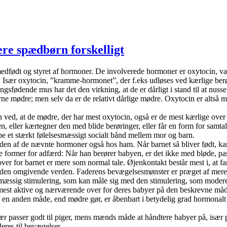
re spædbørn forskelligt
ad medfødt og styret af hormoner. De involverede hormoner er oxytocin, v
. Især oxytocin, ”kramme-hormonet”, der f.eks udløses ved kærlige berø
ngsfødende mus har det den virkning, at de er dårligt i stand til at nus
e mødre; men selv da er de relativt dårlige mødre. Oxytocin er altså m
d, at de mødre, der har mest oxytocin, også er de mest kærlige over f
 eller kærtegner den med blide berøringer, eller får en form for samt
abe et stærkt følelsesmæssigt socialt bånd mellem mor og barn.
en af de nævnte hormoner også hos ham. Når barnet så bliver født, ka
e former for adfærd: Når han berører babyen, er det ikke med bløde, pa
over for barnet er mere som normal tale. Øjenkontakt består mest i, at 
od den omgivende verden. Faderens bevægelsesmønster er præget af mere 
mæssig stimulering, som kan måle sig med den stimulering, som modere
er mest aktive og nærværende over for deres babyer på den beskrevne m
å en anden måde, end mødre gør, er åbenbart i betydelig grad hormonalt
r passer godt til piger, mens mænds måde at håndtere babyer på, især p
eres til bevægelser.