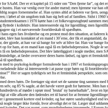
er for SAaM. Der er et kapitel på 15 sider om ”Den fjerne far”, og det e
e hustru. Han var venlig over for andre mænd; men hjemme var han ofte 
drig nogen fornemmelse af. Han syntes altid at faderen var fjern, uengag
eren; i løbet af sin ungdom trak han sig helt ud af familien. Sidst i 1960
studentereksamen i 1970 kørte han i et folkevognsrugbrød sammen med si
 flyttede i kollektiv. Han interesserede sig for ligestilling; men ligesti
ngagere sig i et nærværende forældreskab til spædbørn.
ns egen fars livsførelse og en protest mod den situation, at faderen kun
t, blev han kontaktet af en mand i 30´erne, der fik et angstanfald, da 
far, der gjorde, at han var så bange for selv at blive far. Han var bange f
et op for ham, at en mand kan også få en fødselsdepression. Nogle år
å en fødselsdepression. Det blev latterliggjort i nogle medier, men SAaM
t almindelige, at fædre overværer deres barns fødsel, og igen et fremsk
så til spædbørn.
med to psykolog-kolleger formulerede han i 1997 et forskningsprogram
ilsyneladende ikke så interesserede i at passe syge børn og få forældreo
misse?” Her er sagen tydeligvis set fra et feministisk perspektiv, som om
lse.
 med deres børn. De foretager sig stort set de samme ting sammen med
m selv, og 85 % sagde, at det havde været godt for børnene. Men han 
 ”Hundredevis af mødre i oprør mod `brutal´ ny barselsaftale”, hvor en
ligt at ville afkorte den fødendes ret til barsel for at fremme ligestillin
ennemsnit kortere end kvinder, og har større sandsynlighed end kvinde
å nogle læger ikke forstår, hvor alvorligt det er fat. Læger skal uddann
nd kvinder. Det var noget, som myndighederne ignorerede. I Forum f