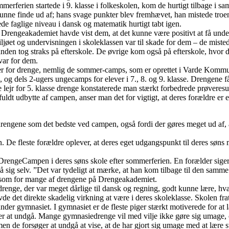
erferien startede i 9. klasse i folkeskolen, kom de hurtigt tilbage i 
 kunne finde ud af; hans svage punkter blev fremhævet, han mistede troen
ede faglige niveau i dansk og matematik hurtigt tabt igen.
å Drengeakademiet havde vist dem, at det kunne være positivt at få unde
Miljøet og undervisningen i skoleklassen var til skade for dem – de mist
 anden tog straks på efterskole. De øvrige kom også på efterskole, hvor d
var for dem.
rser for drenge, nemlig de sommer-camps, som er oprettet i Varde Kom
 og dels 2-ugers ungecamps for elever i 7., 8. og 9. klasse. Drengene 
ste lejr for 5. klasse drenge konstaterede man stærkt forbedrede prøveres
uldt udbytte af campen, anser man det for vigtigt, at deres forældre er
engene som det bedste ved campen, også fordi der gøres meget ud af, 
De fleste forældre oplever, at deres eget udgangspunkt til deres søns 
DrengeCampen i deres søns skole efter sommerferien. En forælder siger, a
på sig selv. ”Det var tydeligt at mærke, at han kom tilbage til den sa
 som for mange af drengene på Drengeakademiet.
renge, der var meget dårlige til dansk og regning, godt kunne lære, hva
de det direkte skadelig virkning at være i deres skoleklasse. Skolen fr
er gymnasiet. I gymnasiet er de fleste piger stærkt motiverede for at læ
er at undgå. Mange gymnasiedrenge vil med vilje ikke gøre sig umage, o
en de forsøger at undgå at vise, at de har gjort sig umage med at lære st