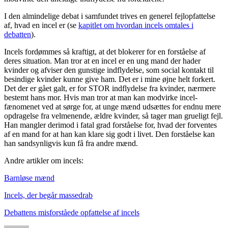
I den almindelige debat i samfundet trives en generel fejlopfattelse
af, hvad en incel er (se
kapitlet om hvordan incels omtales i
debatten
).
Incels fordømmes så kraftigt, at det blokerer for en forståelse af
deres situation. Man tror at en incel er en ung mand der hader
kvinder og afviser den gunstige indflydelse, som social kontakt til
besindige kvinder kunne give ham. Det er i mine øjne helt forkert.
Det der er gået galt, er for STOR indflydelse fra kvinder, nærmere
bestemt hans mor. Hvis man tror at man kan modvirke incel-
fænomenet ved at sørge for, at unge mænd udsættes for endnu mere
opdragelse fra velmenende, ældre kvinder, så tager man grueligt fejl.
Han mangler derimod i fatal grad forståelse for, hvad der forventes
af en mand for at han kan klare sig godt i livet. Den forståelse kan
han sandsynligvis kun få fra andre mænd.
Andre artikler om incels:
Barnløse mænd
Incels, der begår massedrab
Debattens misforståede opfattelse af incels