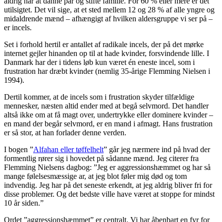
aldrig når at danne par og stifte familie. For 60 % eller mere er det
utilsigtet. Det vil sige, at et sted mellem 12 og 28 % af alle yngre og
midaldrende mænd – afhængigt af hvilken aldersgruppe vi ser på –
er incels.
Set i forhold hertil er antallet af radikale incels, der på det mørke
internet gejler hinanden op til at hade kvinder, forsvindende lille. I
Danmark har der i tidens løb kun været én eneste incel, som i
frustration har dræbt kvinder (nemlig 35-årige Flemming Nielsen i
1994).
Dertil kommer, at de incels som i frustration skyder tilfældige
mennesker, næsten altid ender med at begå selvmord. Det handler
altså ikke om at få magt over, undertrykke eller dominere kvinder –
en mand der begår selvmord, er en mand i afmagt. Hans frustration
er så stor, at han forlader denne verden.
I bogen ”
Alfahan eller tøffelhelt
” går jeg nærmere ind på hvad der
formentlig rører sig i hovedet på sådanne mænd. Jeg citerer fra
Flemming Nielsens dagbog: ”Jeg er aggressionshæmmet og har så
mange følelsesmæssige ar, at jeg blot føler mig død og tom
indvendig. Jeg har på det seneste erkendt, at jeg aldrig bliver fri for
disse problemer. Og det bedste ville have været at stoppe for mindst
10 år siden.”
Ordet ”aggressionshæmmet” er centralt. Vi har åbenbart en fyr for