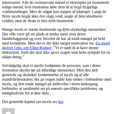
interesseret. Alle de ovennævnte mænd er eksempler på frustrerede
enlige mænd, hvis frustration førte dem til at begå frygtelige
voldshandlinger. Men de udgør kun toppen af isbjerget. Langt de
fleste incels begår ikke den slags vold; nogle af dem idealiserer
volden; men de fleste er blot dybt frustrerede.
Mange incels er stærkt frustrerede og dybt ulykkelige mennesker.
Det ville være på sin plads at tænke mere over deres
familiebaggrund og over, hvorfor de har så totalt mangel på held
med kvinderne. Men det er der ikke meget motivation for.
En mand
skriver f.eks. om Elliot Rodger
: ”Vi er nødt til at have denne
diskussion, fordi der skal ikke gives nogen som helst sympati for en
sådan dreng.”
Selvfølgelig skal vi stærkt fordømme de personer, som i deres
frustration skyder løs på tilfældige mennesker. Men den helt
generelle og skråsikre fordømmelse af incels og af alle
mandefællesskaber, der på nogen måde kan sættes i forbindelse med
incels, og den totale mangel på indlevelse i deres tankegang,
forhindrer at samfundet ser på mænds specifikke problemer, og
mulighederne for at løse dem.
Det generelle kapitel om incels ses
her
.
Forfatter
Udgivet
Kategorier