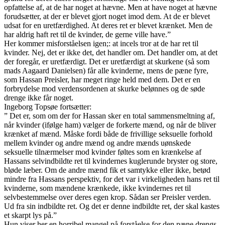
opfattelse af, at de har noget at hævne. Men at have noget at hævne
forudsætter, at der er blevet gjort noget imod dem. At de er blevet
udsat for en uretfærdighed. At deres ret er blevet krænket. Men de
har aldrig haft ret til de kvinder, de gerne ville have.”
Her kommer misforståelsen igen;: at incels tror at de har ret til
kvinder. Nej, det er ikke det, det handler om. Det handler om, at det
der foregår, er uretfærdigt. Det er uretfærdigt at skurkene (så som
mads Aagaard Danielsen) får alle kvinderne, mens de pæne fyre,
som Hassan Preisler, har meget ringe held med dem. Det er en
forbrydelse mod verdensordenen at skurke belønnes og de søde
drenge ikke får noget.
Ingeborg Topsøe fortsætter:
” Det er, som om der for Hassan sker en total sammensmeltning af,
når kvinder (ifølge ham) vælger de forkerte mænd, og når de bliver
krænket af mænd. Måske fordi både de frivillige seksuelle forhold
mellem kvinder og andre mænd og andre mænds uønskede
seksuelle tilnærmelser mod kvinder føltes som en krænkelse af
Hassans selvindbildte ret til kvindernes kuglerunde bryster og store,
bløde læber. Om de andre mænd fik et samtykke eller ikke, betød
mindre fra Hassans perspektiv, for det var i virkeligheden hans ret til
kvinderne, som mændene krænkede, ikke kvindernes ret til
selvbestemmelse over deres egen krop. Sådan ser Preisler verden.
Ud fra sin indbildte ret. Og det er denne indbildte ret, der skal kastes
et skarpt lys på.”
Hun viser her en horribel mangel på forståelse for den pæne drengs