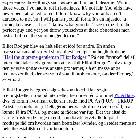
experiences those things such as sex and fun and pleasure. Within
those years, I’ve had to rot in loneliness. It’s not fair. You girls have
never been attracted to me. I don’t know why you girls aren’t
attracted to me, but I will punish you all for it. It’s an injustice, a
crime, because … I don’t know what you don’t see in me. I’m the
perfect guy and yet you throw yourselves at these obnoxious men
instead of me, the supreme gentleman.”
Elliot Rodger blev en helt eller et idol for andre. En anden
massedrabsmand skrev I sit manifest lige før han begik drabene:
“
Hail the supreme gentleman Elliot Rodger
!” På den “mørke” del af
internettet taler deltagerne om at “go full Elliot Rodger” – dvs. tage
den yderste konsekvens af sine problemer, slå en masse af de
mennesker ihjel, der ses som årsag til problemerne, og derefter begå
selvmord.
Elliot Rodger betegnede sig selv som incel. Han søgte
meningsfæller i fora på internettet, herunder på forummet
PUAHate
,
dvs. et forum hvor man delte sin vrede mod PUAs (PUA = PickUP
Artist = scoretræner). Deltagerne her var skuffede over de råd, man
kunne få fra PUAs, og mente at rådene var fup. Det var altså de
særlig frustrerede unge mænd, som havde givet afkald på at
modtage råd om hvordan man kontakter kvinder, og i stedet mente at
hele the establishment var imod dem.