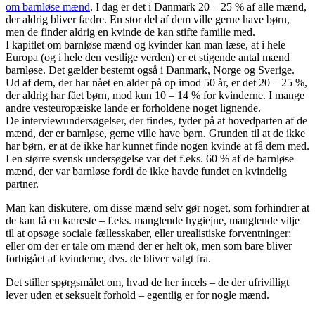
om barnløse mænd
. I dag er det i Danmark 20 – 25 % af alle mænd,
der aldrig bliver fædre. En stor del af dem ville gerne have børn,
men de finder aldrig en kvinde de kan stifte familie med.
I kapitlet om barnløse mænd og kvinder kan man læse, at i hele
Europa (og i hele den vestlige verden) er et stigende antal mænd
barnløse. Det gælder bestemt også i Danmark, Norge og Sverige.
Ud af dem, der har nået en alder på op imod 50 år, er det 20 – 25 %,
der aldrig har fået børn, mod kun 10 – 14 % for kvinderne. I mange
andre vesteuropæiske lande er forholdene noget lignende.
De interviewundersøgelser, der findes, tyder på at hovedparten af de
mænd, der er barnløse, gerne ville have børn. Grunden til at de ikke
har børn, er at de ikke har kunnet finde nogen kvinde at få dem med.
I en større svensk undersøgelse var det f.eks. 60 % af de barnløse
mænd, der var barnløse fordi de ikke havde fundet en kvindelig
partner.
Man kan diskutere, om disse mænd selv gør noget, som forhindrer at
de kan få en kæreste – f.eks. manglende hygiejne, manglende vilje
til at opsøge sociale fællesskaber, eller urealistiske forventninger;
eller om der er tale om mænd der er helt ok, men som bare bliver
forbigået af kvinderne, dvs. de bliver valgt fra.
Det stiller spørgsmålet om, hvad de her incels – de der ufrivilligt
lever uden et seksuelt forhold – egentlig er for nogle mænd.