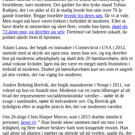
forældrene, især moderen. Det gælder for den tyske mand Tobias
Rathjen, der i en alder af 43 år stadig boede hos sine over 70 år
gamle forældre. Begge forældre
levede for deres søn
, får vi at vide.
Men noget må have været forkert i forholdet til moderen. Efter at
have dræbt ni mennesker og såret flere, vendte han hjem,
skød sin
72-årige mor, og derefter sig selv
. Derimod var faderen uskadt, da
politiet nåede frem til hjemmet.
Adam Lanza, der begik en massakre i Connecticut i USA i 2012,
startede med at skyde sin egen mor, mens hun sov, og tog derefter
hen på moderens arbejdsplads og skød dels 20 børnhavebørn, dels et
antal voksne kvinder. Igen må der være en meget stærk frustration i
forhold til moderen. Drabet på børnehavebørn kan ses som et angreb
på den verden, der var vigtig for moderen.
Anders Behring Breivik, der begik massakrerne i Norge i 2011, var
vokset op hos en fraskilt mor. Moderen var en varm tilhænger af alt
hvad der repræsenterer socialdemokratiske værdier – støtte til de
svage i samfundet, støtte til indvandrere osv. Og Breivik gik
tydeligvis efter at angribe præcis det, der var moderens værdier.
Om 26-årige Chris Harper Mercer, som i 2015 dræbte mindst ti
personer,
læser vi
: ” Han boede alene sammen med sin mor i en
lejlighed, og flere naboer beskrev ham som knugende ensom. Han
sad alene på altanen i mørket og stirrede ud på verden, sagde én, der