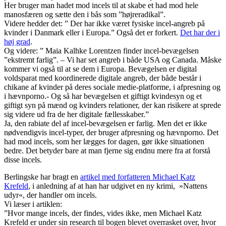
Her bruger man hadet mod incels til at skabe et had mod hele
manosfæren og sætte den i bås som ”højreradikal”.
Videre hedder det: ” Der har ikke været fysiske incel-angreb på
kvinder i Danmark eller i Europa.” Også det er forkert.
Det har der i
høj grad
.
Og videre: ” Maia Kalhke Lorentzen finder incel-bevægelsen
”ekstremt farlig”. – Vi har set angreb i både USA og Canada. Måske
kommer vi også til at se dem i Europa. Bevægelsen er digital
voldsparat med koordinerede digitale angreb, der både består i
chikane af kvinder på deres sociale medie-platforme, i afpresning og
i hævnporno.- Og så har bevægelsen et giftigt kvindesyn og et
giftigt syn på mænd og kvinders relationer, der kan risikere at sprede
sig videre ud fra de her digitale fællesskaber.”
Ja, den rabiate del af incel-bevægelsen er farlig. Men det er ikke
nødvendigvis incel-typer, der bruger afpresning og hævnporno. Det
had mod incels, som her lægges for dagen, gør ikke situationen
bedre. Det betyder bare at man fjerne sig endnu mere fra at forstå
disse incels.
Berlingske har bragt en
artikel med forfatteren Michael Katz
Krefeld
, i anledning af at han har udgivet en ny krimi, »Nattens
udyr«, der handler om incels.
Vi læser i artiklen:
”Hvor mange incels, der findes, vides ikke, men Michael Katz
Krefeld er under sin research til bogen blevet overrasket over, hvor