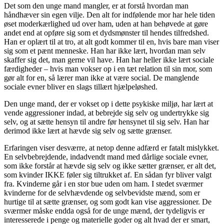
Det som den unge mand mangler, er at forstå hvordan man
håndhæver sin egen vilje. Den alt for indfølende mor har hele tiden
øset moderkærlighed ud over ham, uden at han behøvede at gøre
andet end at opføre sig som et dydsmønster til hendes tilfredshed.
Han er oplært til at tro, at alt godt kommer til en, hvis bare man viser
sig som et pænt menneske. Han har ikke lært, hvordan man selv
skaffer sig det, man gerne vil have. Han har heller ikke lært sociale
færdigheder – hvis man vokser op i en tæt relation til sin mor, som
gør alt for en, så lærer man ikke at være social. De manglende
sociale evner bliver en slags tillært hjælpeløshed.
Den unge mand, der er vokset op i dette psykiske miljø, har lært at
vende aggressioner indad, at bebrejde sig selv og undertrykke sig
selv, og at sætte hensyn til andre før hensynet til sig selv. Han har
derimod ikke lært at hævde sig selv og sætte grænser.
Erfaringen viser desværre, at netop denne adfærd er fatalt mislykket.
En selvbebrejdende, indadvendt mand med dårlige sociale evner,
som ikke forstår at hævde sig selv og ikke sætter grænser, er alt det,
som kvinder IKKE føler sig tiltrukket af. En sådan fyr bliver valgt
fra. Kvinderne går i en stor bue uden om ham. I stedet sværmer
kvinderne for de selvhævdende og selvbevidste mænd, som er
hurtige til at sætte grænser, og som godt kan vise aggressioner. De
sværmer måske endda også for de unge mænd, der tydeligvis er
interesserede i penge og materielle goder og alt hvad der er smart,