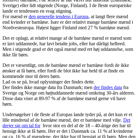
Sverige) eller lidt stigende (Norge, Finland). I de fleste europæiske
lande er tendensen en svag stigning.
For mænd er
den generelle tendens i Europa
, at langt flere mænd
end kvinder er barnløse. Især er der relativt mange barnløse mænd i
Nordvesteuropa. Højest ligger Finland med 27 % barnløse mænd.
Det er oplagt, at relativt mange af de barnløse mænd er mænd som
er lavt uddannede, har lavt betalte jobs, eller har dårligt helbred.
Men i stigende grad er det også mænd med ret høj uddannelse, som
ikke får børn.
Det er væsentligt, om de barnløse mænd er barnløse fordi de ikke
ønsker at få børn, eller fordi de blot ikke har held til at finde en
kommende mor til deres børn.
Lad os se på, hvad oplysninger der findes dette.
Der findes ikke mange data fra Danmark; men
der findes data
fra
Sverige og Norge om højtuddannede mænd omkring 30-års alderen.
Disse data viser at 89-97 % af de barnløse mænd gerne vil have
børn.
Undersøgelser i de fleste af Europas lande tyder på, at det kun er et
lille mindretal af de barnløse mænd, der er barnløse med vilje.
Det
drejer sig om tal for
hvor stor en del af de 18 – 40-årige der har til
hensigt ikke at få børn. Her er det i Danmark ca. 11 % af kvinderne
og ca. 16 % af mændene, der ikke har til hensigt at få børn. Men den