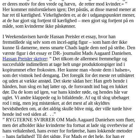
er deres motiv for den vrede og hævn, de retter mod kvinder.« ”
Her kommer misforståelsen igen; Det påstås, at disse mænd mener at
har ret til kærlighed. Virkeligheden er, at de i udgangspunktet mener,
at de har gjort sig fortjent til kærlighed – men gjort sig fortjent på en
måde, som kvinderne ikke påskønner.
I Weekendavisen havde Hassan Preisler et essay, hvor han
fremstillede sig selv som en incel-agtig figur – som ham der ikke
kunne få damerne, mens smarte Chads lagde dem ned på stribe. Den
værste figur i det essay er DR- journalist Mads Aagaard Danielsen.
Hassan Preisler skriver
: ” Det tilkom de allermest fremmelige og
succesfulde indimellem at tage helt unge produktionspiger ind i
kopirummet efter frokosten. Her kunne man »hoste dem i halsen«,
som det vistnok hed dengang. Det foregik for det meste ret utilsløret
og uden at vække anstød. Det skete sådan her: Han greb hende i
hånden, hun slog en høj latter op, de forsvandt ind bag en lukket
dør. Da de kom ud igen, var hans kinder røde, og hendes hår var
uglet. Vi andre klappede og lo bifaldende. Af og til slog ubehaget
rod i mig, men jeg mistænker, at det mest af alt skyldtes
bevidstheden om, at det aldrig skulle blive mig, der ville turde hive
hende ind ved siden af. . .”
” RYGTERNE SVIRRER OM Mads Aagaard Danielsen som fluer,
men det afholder ikke kvinderne fra fortsat at lade sig overbevise af
hans veltalenhed, hans evner for forførelse, hans lokkende metoder
– hans farlighed! Til det sidste. For Mads er det hele, for han er