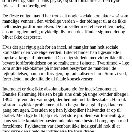
som river og slider i hans psyke, og som forstærkes af den dybe
følelse af uretfærdighed.
De fleste enlige mænd har trods alt nogle sociale kontakter – så som
mandlige venner i den virkelige verden – der bidrager til at de ikke
helt mister jordforbindelsen. De fortsætter med et leve et temmelig
ensomt og temmelig ulykkeligt liv; men de affinder sig med det og
bliver ikke desperate.
Hvis det går rigtig galt for en incel, så mangler han helt sociale
kontakter i den virkelige verden. I stedet finder han ligesindede i
mørke afkroge af internettet. Disse ligesindede medvirker ikke til at
bevare jordforbindelsen og se realiteterne i øjnene. Tværtimod – lige
som andre ekkokamre på internettet bestyrker de manden i de
fejlopfattelser, han har i forvejen, og radikaliserer ham. Som vi ved,
fører dette i nogle tilfælde til fatale konsekvenser.
Internettet er dog ikke absolut afgørende for incel-fænomenet.
Danske Flemming Nielsen begik sine drab på unge kvinder tilbage i
1994 – førend der var noget, der hed internet-fællesskaber. Han fik
så store psykiske problemer, at han begyndte at gå til psykiater en
gang om ugen. Desuden tog han lykkepiller i halvandet år op til
drabet. Men lige lidt hjalp det. Det store problem var formentlig, at
hans sociale kontakter næsten udelukkende bestod i omgangen med
forældrene. Psykiateren var åbenbart ikke indsigtsfuld nok til at
modvirke den uheldige indflydelse fra forældrene.