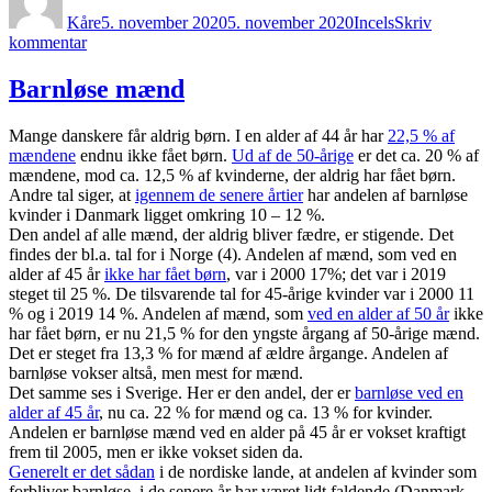
Kåre
5. november 2020
5. november 2020
Incels
Skriv
til
kommentar
Incels,
der
Barnløse mænd
begår
massedrab
Mange danskere får aldrig børn. I en alder af 44 år har
22,5 % af
mændene
endnu ikke fået børn.
Ud af de 50-årige
er det ca. 20 % af
mændene, mod ca. 12,5 % af kvinderne, der aldrig har fået børn.
Andre tal siger, at
igennem de senere årtier
har andelen af barnløse
kvinder i Danmark ligget omkring 10 – 12 %.
Den andel af alle mænd, der aldrig bliver fædre, er stigende. Det
findes der bl.a. tal for i Norge (4). Andelen af mænd, som ved en
alder af 45 år
ikke har fået børn
, var i 2000 17%; det var i 2019
steget til 25 %. De tilsvarende tal for 45-årige kvinder var i 2000 11
% og i 2019 14 %. Andelen af mænd, som
ved en alder af 50 år
ikke
har fået børn, er nu 21,5 % for den yngste årgang af 50-årige mænd.
Det er steget fra 13,3 % for mænd af ældre årgange. Andelen af
barnløse vokser altså, men mest for mænd.
Det samme ses i Sverige. Her er den andel, der er
barnløse ved en
alder af 45 år
, nu ca. 22 % for mænd og ca. 13 % for kvinder.
Andelen er barnløse mænd ved en alder på 45 år er vokset kraftigt
frem til 2005, men er ikke vokset siden da.
Generelt er det sådan
i de nordiske lande, at andelen af kvinder som
forbliver barnløse, i de senere år har været lidt faldende (Danmark,