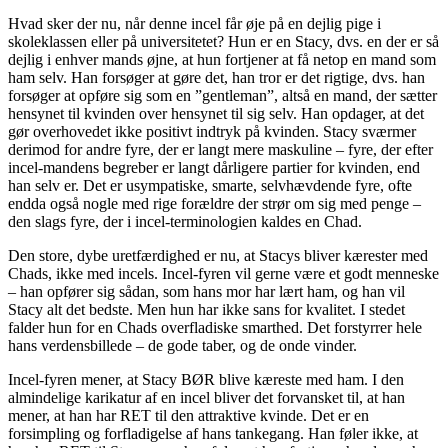
Hvad sker der nu, når denne incel får øje på en dejlig pige i
skoleklassen eller på universitetet? Hun er en Stacy, dvs. en der er så
dejlig i enhver mands øjne, at hun fortjener at få netop en mand som
ham selv. Han forsøger at gøre det, han tror er det rigtige, dvs. han
forsøger at opføre sig som en ”gentleman”, altså en mand, der sætter
hensynet til kvinden over hensynet til sig selv. Han opdager, at det
gør overhovedet ikke positivt indtryk på kvinden. Stacy sværmer
derimod for andre fyre, der er langt mere maskuline – fyre, der efter
incel-mandens begreber er langt dårligere partier for kvinden, end
han selv er. Det er usympatiske, smarte, selvhævdende fyre, ofte
endda også nogle med rige forældre der strør om sig med penge –
den slags fyre, der i incel-terminologien kaldes en Chad.
Den store, dybe uretfærdighed er nu, at Stacys bliver kærester med
Chads, ikke med incels. Incel-fyren vil gerne være et godt menneske
– han opfører sig sådan, som hans mor har lært ham, og han vil
Stacy alt det bedste. Men hun har ikke sans for kvalitet. I stedet
falder hun for en Chads overfladiske smarthed. Det forstyrrer hele
hans verdensbillede – de gode taber, og de onde vinder.
Incel-fyren mener, at Stacy BØR blive kæreste med ham. I den
almindelige karikatur af en incel bliver det forvansket til, at han
mener, at han har RET til den attraktive kvinde. Det er en
forsimpling og forfladigelse af hans tankegang. Han føler ikke, at