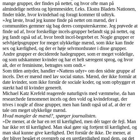
mange grupper, der findes på nettet, og hvor ofte man på
almindelige netfora og hjemmesider, f.eks. Ekstra Bladets Nationen,
finder tråde, hvor kvindehad og foragt kommer til udtryk.
»Jeg læste, hvad jeg kunne finde på nettet om mænd, der i
communities gemmer sig bag deres computerskærme. Jeg prøvede at
finde ud af, hvor forskellige incels-grupper befandt sig på nettet, og
jeg fandt også ud af, hvor bredt incel-begrebet er. Nogle grupper er
selvhjælpsgrupper for meget ulykkelige mænd, som ikke kan finde
sex og kærlighed, og der er høje selvmordsrater i disse grupper.
Andre grupper er deciderede hadegrupper, som er meget voldelige,
og som udskammer kvinder og har et helt særegent sprog, og hvor
alt, der er feminisme, betragtes som ondt.«
Som titlen antyder, handler »Nattens udyr« om den sidste gruppe af
incels. Det er mænd med lav social status. Mænd, der ikke formår at
date kvinder, som ikke forstår de sociale koder, og som opbygger et
stærkt had til kvinder generelt.
Michael Katz Krefeld reagerede naturligvis med væmmelse, da han
researchede fænomenet incels og den vold og kvindeforagt, der
trives i nogle af disse grupper, men han fandt også ud af, at der er
tale om meget ulykkelige mænd.
Hvad mangler de mænd?
, spørger journalisten.
»De mener, at de har en ret til kærlighed, men dér tager de fejl. Man
har ikke ret til kærlighed. Man skal gøre sig fortjent til kærlighed, og
man skal kunne give kærlighed. Det forstår de ikke. De mener, at
der bliver begået et overgreb og en uretfærdighed mod dem, og det