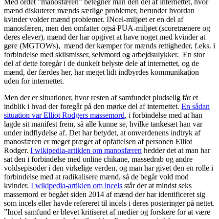
Med ordet ”manosfæren” betegner man den del af internettet, hvor
mænd diskuterer mænds særlige problemer, herunder hvordan
kvinder volder mænd problemer. INcel-miljøet er en del af
manosfæren, men den omfatter også PUA-miljøet (scoretrænere og
deres elever), mænd der har opgivet at have noget med kvinder at
gøre (MGTOWs), mænd der kæmper for mænds rettigheder, f.eks. i
forbindelse med skilsmisser, selvmord og arbejdsulykker. En stor
del af dette foregår i de dunkelt belyste dele af internettet, og de
mænd, der færdes her, har meget lidt indbyrdes kommunikation
uden for internettet.
Men der er situationer, hvor resten af samfundet pludselig får et
indblik i hvad der foregår på den mørke del af internettet.
En sådan
situation var Elliot Rodgers massemord
, i forbindelse med at han
lagde sit manifest frem, så alle kunne se, hvilke tankesæt han var
under indflydelse af. Det har betydet, at omverdenens indtryk af
manosfæren er meget præget af opfattelsen af personen Elliot
Rodger.
I wikipedia-artiklen om manosfæren
hedder det at man har
sat den i forbindelse med online chikane, massedrab og andre
voldsepisoder i den virkelige verden, og man har givet den en rolle i
forbindelse med at radikalisere mænd, så de begår vold mod
kvinder.
I wikipedia-artiklen om incels
står der at mindst seks
massemord er begået siden 2014 af mænd der har identificeret sig
som incels eller havde refereret til incels i deres posteringer på nettet.
”Incel samfund er blevet kritiseret af medier og forskere for at være