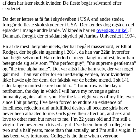
af dem har især skudt kvinder. De fleste begår selvmord efter
skyderiet.
Da det er lettere at få fat i skydevåben i USA end andre steder,
foregår de fleste skoleskyderier i USA. Der kendes dog også en del
episoder i mange andre lande. Wikipedia har en
oversigts-artikel
. I
Danmark foregik der et sådant skyderi på Aarhus Universitet i 1994.
En af de mest berømte incels, der har begået massemord, er Elliot
Rodger, der begik sin ugerning i 2014, da han var 22år, hvorefter
han begik selvmord. Han efterlod et meget langt manifest, hvor han
betegnede sig selv som ””the perfect guy”, ”the supreme gentleman”
og ”the true alpha male”. Det var altså ikke ham selv, der var noget
galt med – han var offer for en uretfærdig verden, hvor kvinderne
ikke havde øje for dem, der faktisk var de bedste mænd. I sit 141
sider lange manifest skrev han bl.a.: ” Tomorrow is the day of
retribution, the day in which I will have my revenge against
humanity, against all of you. For the last eight years of my life, ever
since I hit puberty, I’ve been forced to endure an existence of
loneliness, rejection and unfulfilled desires all because girls have
never been attracted to me. Girls gave their affection, and sex and
love to other men but never to me. I’m 22 years old and I’m still a
virgin. I’ve never even kissed a girl. I’ve been through college for
two and a half years, more than that actually, and I’m still a virgin. It
has been very torturous. College is the time when everyone