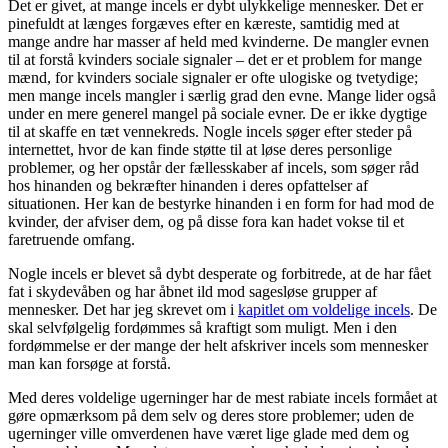
Det er givet, at mange incels er dybt ulykkelige mennesker. Det er
pinefuldt at længes forgæves efter en kæreste, samtidig med at
mange andre har masser af held med kvinderne. De mangler evnen
til at forstå kvinders sociale signaler – det er et problem for mange
mænd, for kvinders sociale signaler er ofte ulogiske og tvetydige;
men mange incels mangler i særlig grad den evne. Mange lider også
under en mere generel mangel på sociale evner. De er ikke dygtige
til at skaffe en tæt vennekreds. Nogle incels søger efter steder på
internettet, hvor de kan finde støtte til at løse deres personlige
problemer, og her opstår der fællesskaber af incels, som søger råd
hos hinanden og bekræfter hinanden i deres opfattelser af
situationen. Her kan de bestyrke hinanden i en form for had mod de
kvinder, der afviser dem, og på disse fora kan hadet vokse til et
faretruende omfang.
Nogle incels er blevet så dybt desperate og forbitrede, at de har fået
fat i skydevåben og har åbnet ild mod sagesløse grupper af
mennesker. Det har jeg skrevet om i
kapitlet om voldelige incels
. De
skal selvfølgelig fordømmes så kraftigt som muligt. Men i den
fordømmelse er der mange der helt afskriver incels som mennesker
man kan forsøge at forstå.
Med deres voldelige ugerninger har de mest rabiate incels formået at
gøre opmærksom på dem selv og deres store problemer; uden de
ugerninger ville omverdenen have været lige glade med dem og