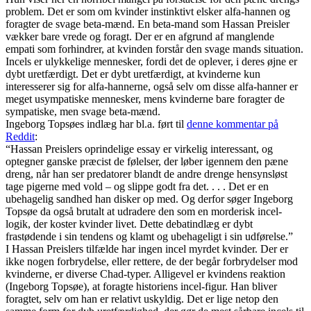
problem. Det er som om kvinder instinktivt elsker alfa-hannen og
foragter de svage beta-mænd. En beta-mand som Hassan Preisler
vækker bare vrede og foragt. Der er en afgrund af manglende
empati som forhindrer, at kvinden forstår den svage mands situation.
Incels er ulykkelige mennesker, fordi det de oplever, i deres øjne er
dybt uretfærdigt. Det er dybt uretfærdigt, at kvinderne kun
interesserer sig for alfa-hannerne, også selv om disse alfa-hanner er
meget usympatiske mennesker, mens kvinderne bare foragter de
sympatiske, men svage beta-mænd.
Ingeborg Topsøes indlæg har bl.a. ført til
denne kommentar på
Reddit
:
“Hassan Preislers oprindelige essay er virkelig interessant, og
optegner ganske præcist de følelser, der løber igennem den pæne
dreng, når han ser predatorer blandt de andre drenge hensynsløst
tage pigerne med vold – og slippe godt fra det. . . . Det er en
ubehagelig sandhed han disker op med. Og derfor søger Ingeborg
Topsøe da også brutalt at udradere den som en morderisk incel-
logik, der koster kvinder livet. Dette debatindlæg er dybt
frastødende i sin tendens og klamt og ubehageligt i sin udførelse.”
I Hassan Preislers tilfælde har ingen incel myrdet kvinder. Der er
ikke nogen forbrydelse, eller rettere, de der begår forbrydelser mod
kvinderne, er diverse Chad-typer. Alligevel er kvindens reaktion
(Ingeborg Topsøe), at foragte historiens incel-figur. Han bliver
foragtet, selv om han er relativt uskyldig. Det er lige netop den