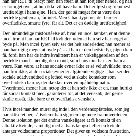
han har RET til Stacy; men han føler, at han fortjener hende, og han
er forarget over, at hun ikke vil have ham. Det er først og fremmest
uretfærdigt i hans øjne. Han, der gør så meget for at være den
perfekte gentleman, får intet. Men Chad-typerne, der bare er
overfladiske, smarte fyre, får alt. Det er en dødelig uretfærdighed.
Den almindelige misforståelse af, hvad en incel tænker, er at denne
incel tror at han har RET til kvinder, uden at han selv har noget at
byde på. Men incel-fyren selv ser det helt anderledes; han mener at
han har rigtig meget at byde på – at han er den bedste fyr, pigen kan
få, fordi han har de indre kvaliteter; han er virkeliggørelsen af den
perfekte mand – nemlig den mand, som hans mor har lært ham at
være. Kan være, at hans sociale evner ikke er så veludviklede; men
han tror ikke, at de sociale evner er afgørende vigtige – han ser den
sociale udadvendthed og lethed ved at skabe kontakter som
overfladisk charme, der dækker over en upålidelig natur.
Tværtimod, mener han, netop det at han selv ikke er en, man hurtigt
får social kontakt med, garanterer for, at det venskab, der gerne
skulle opstå, ikke bare er et overfladisk venskab.
Hvis incel-manden murer sig inde i den verdensopfattelse, som jeg
har skitseret her, så isolerer han sig mere og mere fra omverdenen.
Denne isolation gør det endnu vanskeligere at få kontakt til en
attraktiv kvinde, samtidig med at hans længsel efter en kvinde
antager voldsomme proportioner. Det giver en voldsom frustration,