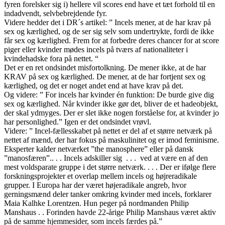
fyren forelsker sig i) hellere vil scores end have et tæt forhold til en
indadvendt, selvbebrejdende fyr.
Videre hedder det i DR´s artikel: ” Incels mener, at de har krav på
sex og kærlighed, og de ser sig selv som undertrykte, fordi de ikke
får sex og kærlighed. Frem for at forbedre deres chancer for at score
piger eller kvinder mødes incels på tværs af nationaliteter i
kvindehadske fora på nettet. “
Det er en ret ondsindet misfortolkning. De mener ikke, at de har
KRAV på sex og kærlighed. De mener, at de har fortjent sex og
kærlighed, og det er noget andet end at have krav på det.
Og videre: ” For incels har kvinder én funktion: De burde give dig
sex og kærlighed. Når kvinder ikke gør det, bliver de et hadeobjekt,
der skal ydmyges. Der er slet ikke nogen forståelse for, at kvinder jo
har personlighed.” Igen er det ondsindet vrøvl.
Videre: ” Incel-fællesskabet på nettet er del af et større netværk på
nettet af mænd, der har fokus på maskulinitet og er imod feminisme.
Eksperter kalder netværket ”the manosphere” eller på dansk
”manosfæren”.. . . Incels adskiller sig . . . ved at være en af den
mest voldsparate gruppe i det større netværk. . . . Der er ifølge flere
forskningsprojekter et overlap mellem incels og højreradikale
grupper. I Europa har der været højeradikale angreb, hvor
gerningsmænd deler tanker omkring kvinder med incels, forklarer
Maia Kalhke Lorentzen. Hun peger på nordmanden Philip
Manshaus . . Forinden havde 22-årige Philip Manshaus været aktiv
på de samme hjemmesider, som incels færdes på.”