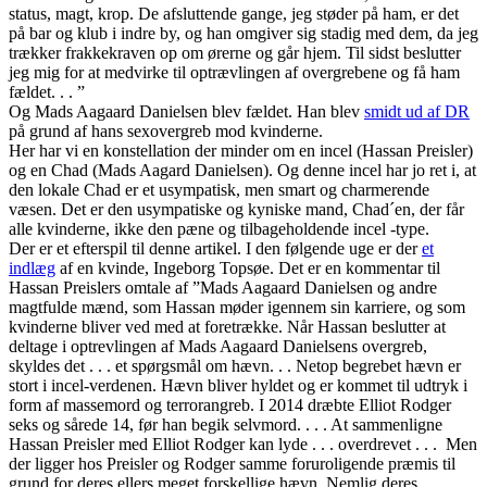
status, magt, krop. De afsluttende gange, jeg støder på ham, er det
på bar og klub i indre by, og han omgiver sig stadig med dem, da jeg
trækker frakkekraven op om ørerne og går hjem. Til sidst beslutter
jeg mig for at medvirke til optrævlingen af overgrebene og få ham
fældet. . . ”
Og Mads Aagaard Danielsen blev fældet. Han blev
smidt ud af DR
på grund af hans sexovergreb mod kvinderne.
Her har vi en konstellation der minder om en incel (Hassan Preisler)
og en Chad (Mads Aagard Danielsen). Og denne incel har jo ret i, at
den lokale Chad er et usympatisk, men smart og charmerende
væsen. Det er den usympatiske og kyniske mand, Chad´en, der får
alle kvinderne, ikke den pæne og tilbageholdende incel -type.
Der er et efterspil til denne artikel. I den følgende uge er der
et
indlæg
af en kvinde, Ingeborg Topsøe. Det er en kommentar til
Hassan Preislers omtale af ”Mads Aagaard Danielsen og andre
magtfulde mænd, som Hassan møder igennem sin karriere, og som
kvinderne bliver ved med at foretrække. Når Hassan beslutter at
deltage i optrevlingen af Mads Aagaard Danielsens overgreb,
skyldes det . . . et spørgsmål om hævn. . . Netop begrebet hævn er
stort i incel-verdenen. Hævn bliver hyldet og er kommet til udtryk i
form af massemord og terrorangreb. I 2014 dræbte Elliot Rodger
seks og sårede 14, før han begik selvmord. . . . At sammenligne
Hassan Preisler med Elliot Rodger kan lyde . . . overdrevet . . . Men
der ligger hos Preisler og Rodger samme foruroligende præmis til
grund for deres ellers meget forskellige hævn. Nemlig deres