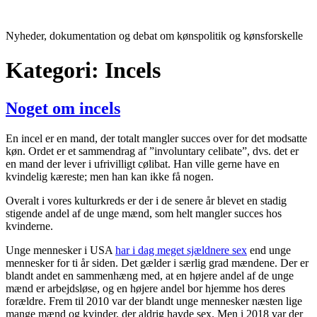
Videre
til
Nyheder, dokumentation og debat om kønspolitik og kønsforskelle
indhold
Kategori:
Incels
Noget om incels
En incel er en mand, der totalt mangler succes over for det modsatte
køn. Ordet er et sammendrag af ”involuntary celibate”, dvs. det er
en mand der lever i ufrivilligt cølibat. Han ville gerne have en
kvindelig kæreste; men han kan ikke få nogen.
Overalt i vores kulturkreds er der i de senere år blevet en stadig
stigende andel af de unge mænd, som helt mangler succes hos
kvinderne.
Unge mennesker i USA
har i dag meget sjældnere sex
end unge
mennesker for ti år siden. Det gælder i særlig grad mændene. Der er
blandt andet en sammenhæng med, at en højere andel af de unge
mænd er arbejdsløse, og en højere andel bor hjemme hos deres
forældre. Frem til 2010 var der blandt unge mennesker næsten lige
mange mænd og kvinder, der aldrig havde sex. Men i 2018 var der