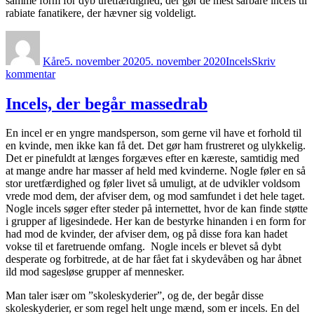
samme form for dyb uretfærdighed, der gør de mest sårbare incels til
rabiate fanatikere, der hævner sig voldeligt.
Forfatter
Udgivet
Kategorier
Kåre
5. november 2020
5. november 2020
Incels
Skriv
til
kommentar
Debattens
misforståede
Incels, der begår massedrab
opfattelse
af
En incel er en yngre mandsperson, som gerne vil have et forhold til
incels
en kvinde, men ikke kan få det. Det gør ham frustreret og ulykkelig.
Det er pinefuldt at længes forgæves efter en kæreste, samtidig med
at mange andre har masser af held med kvinderne. Nogle føler en så
stor uretfærdighed og føler livet så umuligt, at de udvikler voldsom
vrede mod dem, der afviser dem, og mod samfundet i det hele taget.
Nogle incels søger efter steder på internettet, hvor de kan finde støtte
i grupper af ligesindede. Her kan de bestyrke hinanden i en form for
had mod de kvinder, der afviser dem, og på disse fora kan hadet
vokse til et faretruende omfang. Nogle incels er blevet så dybt
desperate og forbitrede, at de har fået fat i skydevåben og har åbnet
ild mod sagesløse grupper af mennesker.
Man taler især om ”skoleskyderier”, og de, der begår disse
skoleskyderier, er som regel helt unge mænd, som er incels. En del