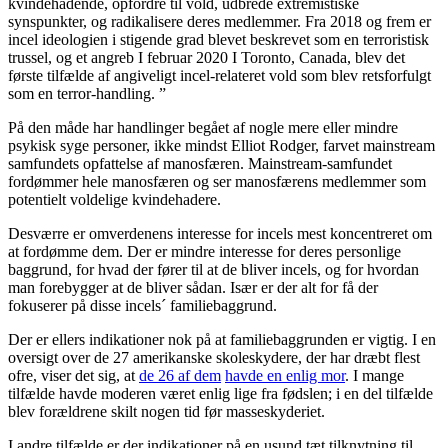
kvindehadende, opfordre til vold, udbrede extremistiske
synspunkter, og radikalisere deres medlemmer. Fra 2018 og frem er
incel ideologien i stigende grad blevet beskrevet som en terroristisk
trussel, og et angreb I februar 2020 I Toronto, Canada, blev det
første tilfælde af angiveligt incel-relateret vold som blev retsforfulgt
som en terror-handling. ”
På den måde har handlinger begået af nogle mere eller mindre
psykisk syge personer, ikke mindst Elliot Rodger, farvet mainstream
samfundets opfattelse af manosfæren. Mainstream-samfundet
fordømmer hele manosfæren og ser manosfærens medlemmer som
potentielt voldelige kvindehadere.
Desværre er omverdenens interesse for incels mest koncentreret om
at fordømme dem. Der er mindre interesse for deres personlige
baggrund, for hvad der fører til at de bliver incels, og for hvordan
man forebygger at de bliver sådan. Især er der alt for få der
fokuserer på disse incels´ familiebaggrund.
Der er ellers indikationer nok på at familiebaggrunden er vigtig. I en
oversigt over de 27 amerikanske skoleskydere, der har dræbt flest
ofre, viser det sig, at
de 26 af dem
havde en enlig mor
. I mange
tilfælde havde moderen været enlig lige fra fødslen; i en del tilfælde
blev forældrene skilt nogen tid før masseskyderiet.
I andre tilfælde er der indikationer på en usund tæt tilknytning til