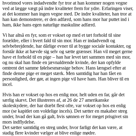
hvorimod vores indadvendte fyr tror at han kommer nogen vegne
ved at lægge vægt på indre kvaliteter frem for ydre. Erfaringen viser,
at det kommer han ingen vegne med. De indre kvaliteter, han tror at
han kan demonstrere, er den adfærd, som hans mor har puttet ind i
ham, ikke hans egen naturlige maskuline adfærd.
Vi har altså en fyr, som er vokset op med et tæt forhold til sine
forældre, eller i hvert fald til sin mor. Han er indadvendt og
selvbebrejdende, har dårlige evner til at bygge sociale kontakter, og
forstår ikke at hævde sig selv og sætte grænser. Han vil meget gerne
have et forhold til en pige – han har levet tæt sammen med sin mor,
og nu skal han finde en jævnaldrende kvinde, der kan opfylde
omtrent det samme følelsesmæssige behov. Hans længsel efter at
finde denne pige er meget stærk. Men samtidig har han fået en
personlighed, der gør, at ingen pige vil have ham. Han bliver til en
incel.
Hvis han er vokset op hos en enlig mor, helt uden en far, går det
særlig skævt. Det illustreres af, at 26 de 27 amerikanske
skoleskydere, der har dræbt flest ofre, var vokset op hos en enlig
mor (se kapitlet om voldelige incels). Det sætter en makaber streg
under, hvad der kan gå galt, hvis sønnen er for meget prisgivet sin
mors indflydelse.
Det sætter samtidig en streg under, hvor farligt det kan være, at
stadig flere kvinder vælger at blive enlige mødre.