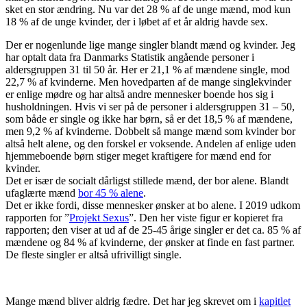
sket en stor ændring. Nu var det 28 % af de unge mænd, mod kun
18 % af de unge kvinder, der i løbet af et år aldrig havde sex.
Der er nogenlunde lige mange singler blandt mænd og kvinder. Jeg
har optalt data fra Danmarks Statistik angående personer i
aldersgruppen 31 til 50 år. Her er 21,1 % af mændene single, mod
22,7 % af kvinderne. Men hovedparten af de mange singlekvinder
er enlige mødre og har altså andre mennesker boende hos sig i
husholdningen. Hvis vi ser på de personer i aldersgruppen 31 – 50,
som både er single og ikke har børn, så er det 18,5 % af mændene,
men 9,2 % af kvinderne. Dobbelt så mange mænd som kvinder bor
altså helt alene, og den forskel er voksende. Andelen af enlige uden
hjemmeboende børn stiger meget kraftigere for mænd end for
kvinder.
Det er især de socialt dårligst stillede mænd, der bor alene. Blandt
ufaglærte mænd
bor 45 % alene
.
Det er ikke fordi, disse mennesker ønsker at bo alene. I 2019 udkom
rapporten for ”
Projekt Sexus
”. Den her viste figur er kopieret fra
rapporten; den viser at ud af de 25-45 årige singler er det ca. 85 % af
mændene og 84 % af kvinderne, der ønsker at finde en fast partner.
De fleste singler er altså ufrivilligt single.
Mange mænd bliver aldrig fædre. Det har jeg skrevet om i
kapitlet