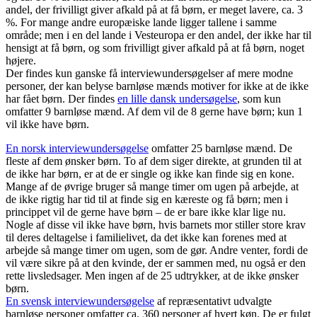
andel, der frivilligt giver afkald på at få børn, er meget lavere, ca. 3
%. For mange andre europæiske lande ligger tallene i samme
område; men i en del lande i Vesteuropa er den andel, der ikke har til
hensigt at få børn, og som frivilligt giver afkald på at få børn, noget
højere.
Der findes kun ganske få interviewundersøgelser af mere modne
personer, der kan belyse barnløse mænds motiver for ikke at de ikke
har fået børn. Der findes
en lille dansk undersøgelse
, som kun
omfatter 9 barnløse mænd. Af dem vil de 8 gerne have børn; kun 1
vil ikke have børn.
En norsk interviewundersøgelse
omfatter 25 barnløse mænd. De
fleste af dem ønsker børn. To af dem siger direkte, at grunden til at
de ikke har børn, er at de er single og ikke kan finde sig en kone.
Mange af de øvrige bruger så mange timer om ugen på arbejde, at
de ikke rigtig har tid til at finde sig en kæreste og få børn; men i
princippet vil de gerne have børn – de er bare ikke klar lige nu.
Nogle af disse vil ikke have børn, hvis barnets mor stiller store krav
til deres deltagelse i familielivet, da det ikke kan forenes med at
arbejde så mange timer om ugen, som de gør. Andre venter, fordi de
vil være sikre på at den kvinde, der er sammen med, nu også er den
rette livsledsager. Men ingen af de 25 udtrykker, at de ikke ønsker
børn.
En svensk interviewundersøgelse
af repræsentativt udvalgte
barnløse personer omfatter ca. 360 personer af hvert køn. De er fulgt