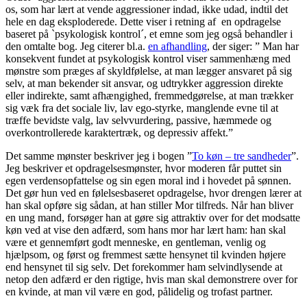
os, som har lært at vende aggressioner indad, ikke udad, indtil det
hele en dag eksploderede. Dette viser i retning af en opdragelse
baseret på `psykologisk kontrol´, et emne som jeg også behandler i
den omtalte bog. Jeg citerer bl.a.
en afhandling
, der siger: ” Man har
konsekvent fundet at psykologisk kontrol viser sammenhæng med
mønstre som præges af skyldfølelse, at man lægger ansvaret på sig
selv, at man bekender sit ansvar, og udtrykker aggression direkte
eller indirekte, samt afhængighed, fremmedgørelse, at man trækker
sig væk fra det sociale liv, lav ego-styrke, manglende evne til at
træffe bevidste valg, lav selvvurdering, passive, hæmmede og
overkontrollerede karaktertræk, og depressiv affekt.”
Det samme mønster beskriver jeg i bogen ”
To køn – tre sandheder
”.
Jeg beskriver et opdragelsesmønster, hvor moderen får puttet sin
egen verdensopfattelse og sin egen moral ind i hovedet på sønnen.
Det gør hun ved en følelsesbaseret opdragelse, hvor drengen lærer at
han skal opføre sig sådan, at han stiller Mor tilfreds. Når han bliver
en ung mand, forsøger han at gøre sig attraktiv over for det modsatte
køn ved at vise den adfærd, som hans mor har lært ham: han skal
være et gennemført godt menneske, en gentleman, venlig og
hjælpsom, og først og fremmest sætte hensynet til kvinden højere
end hensynet til sig selv. Det forekommer ham selvindlysende at
netop den adfærd er den rigtige, hvis man skal demonstrere over for
en kvinde, at man vil være en god, pålidelig og trofast partner.