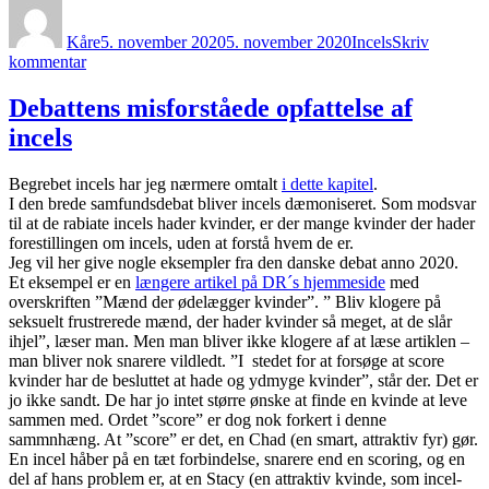
Forfatter
Udgivet
Kategorier
Kåre
5. november 2020
5. november 2020
Incels
Skriv
til
kommentar
Noget
om
Debattens misforståede opfattelse af
incels
incels
Begrebet incels har jeg nærmere omtalt
i dette kapitel
.
I den brede samfundsdebat bliver incels dæmoniseret. Som modsvar
til at de rabiate incels hader kvinder, er der mange kvinder der hader
forestillingen om incels, uden at forstå hvem de er.
Jeg vil her give nogle eksempler fra den danske debat anno 2020.
Et eksempel er en
længere artikel på DR´s hjemmeside
med
overskriften ”Mænd der ødelægger kvinder”. ” Bliv klogere på
seksuelt frustrerede mænd, der hader kvinder så meget, at de slår
ihjel”, læser man. Men man bliver ikke klogere af at læse artiklen –
man bliver nok snarere vildledt. ”I stedet for at forsøge at score
kvinder har de besluttet at hade og ydmyge kvinder”, står der. Det er
jo ikke sandt. De har jo intet større ønske at finde en kvinde at leve
sammen med. Ordet ”score” er dog nok forkert i denne
sammnhæng. At ”score” er det, en Chad (en smart, attraktiv fyr) gør.
En incel håber på en tæt forbindelse, snarere end en scoring, og en
del af hans problem er, at en Stacy (en attraktiv kvinde, som incel-