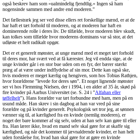
også beskrev ham som »ualmindelig fjendtlig.« Ingen så ham
nogensinde sammen med andre end moderen.”
Det fællestræk jeg ser ved disse ellers ret forskellige mænd, er at de
har haft et tæt forhold til moderen, og at moderen har haft en
dominerende rolle i deres liv. De tilfælde, hvor moderen blev skudt,
kan tolkes som tilfælde hvor moderens dominans var så stor, at det
udløste et helt radikalt opgør.
Det er et generelt mønster, at unge mænd med et meget tæt forhold
til deres mor, har svært ved at få kærester. Jeg vil endda sige, at de
unge kvinder går i en stor bue uden om en fyr, der bærer stærkt
præg af at være under indflydelse af sin mor. Dette kan også ske,
hvis moderen er meget kærlig og hengiven, som hos Tobias Rathjen,
hvor forældrene ”levede for deres søn”. Et noget lignende mønster
ser vi hos Flemming Nielsen, der i 1994, i en alder af 35 år, skød på
fire kvinder på Aarhus Universitet (se. S. 24 i ”
Alfahan eller
tøffelhelt
”). Hans forældre var tæt forbundne med ham, men på en
usund måde. Han skrev i sin dagbog at han var vred på sine
forældre og på kvinder generelt. Psykologisk set tror jeg, at sønnen
vænner sig til, at kærlighed fra en kvinde (nemlig moderen), er
noget der bare kommer af sig selv, uden at han selv kan gøre til eller
fra. Han lærer ikke, hvad en mand selv skal gøre for at skaffe sig
kærlighed, og når det kommer til jævnaldrende kvinder, er han helt
uden forståelse for, hvad han skal gøre for at gøre en kvinde