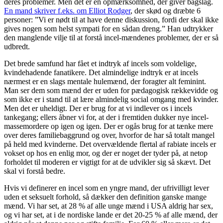
deres problemer. Men det er en opmærksomhed, der giver bagslag.
En mand skriver f.eks. om Elliot Rodger
, der skød og dræbte 6
personer: ”Vi er nødt til at have denne diskussion, fordi der skal ikke
gives nogen som helst sympati for en sådan dreng.” Han udtrykker
den manglende vilje til at forstå incel-mændenes problemer, der er så
udbredt.
Det brede samfund har fået et indtryk af incels som voldelige,
kvindehadende fanatikere. Det almindelige indtryk er at incels
nærmest er en slags mentale hulemænd, der foragter alt feminint.
Man ser dem som mænd der er uden for pædagogisk rækkevidde og
som ikke er i stand til at lære almindelig social omgang med kvinder.
Men det er uheldigt. Der er brug for at vi indlever os i incels
tankegang; ellers åbner vi for, at der i fremtiden dukker nye incel-
massemordere op igen og igen. Der er ogås brug for at tænke mere
over deres familiebaggrund og over, hvorfor de har så totalt mangel
på held med kvinderne. Det overvældende flertal af rabiate incels er
vokset op hos en enlig mor, og der er noget der tyder på, at netop
forholdet til moderen er vigtigt for at de udvikler sig så skævt. Det
skal vi forstå bedre.
Hvis vi definerer en incel som en yngre mand, der ufrivilligt lever
uden et seksuelt forhold, så dækker den definition ganske mange
mænd. Vi har set, at 28 % af alle unge mænd i USA aldrig har sex,
og vi har set, at i de nordiske lande er det 20-25 % af alle mænd, der