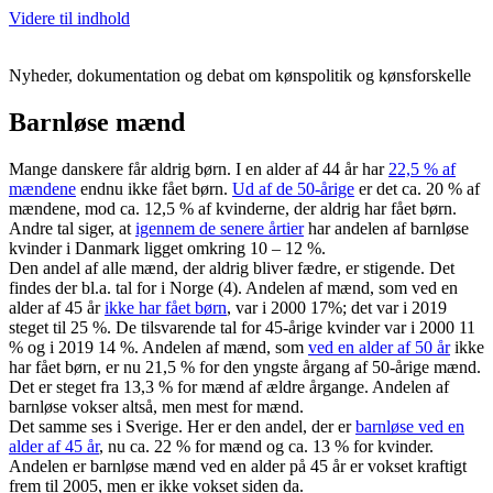
Videre til indhold
Nyheder, dokumentation og debat om kønspolitik og kønsforskelle
Barnløse mænd
Mange danskere får aldrig børn. I en alder af 44 år har
22,5 % af
mændene
endnu ikke fået børn.
Ud af de 50-årige
er det ca. 20 % af
mændene, mod ca. 12,5 % af kvinderne, der aldrig har fået børn.
Andre tal siger, at
igennem de senere årtier
har andelen af barnløse
kvinder i Danmark ligget omkring 10 – 12 %.
Den andel af alle mænd, der aldrig bliver fædre, er stigende. Det
findes der bl.a. tal for i Norge (4). Andelen af mænd, som ved en
alder af 45 år
ikke har fået børn
, var i 2000 17%; det var i 2019
steget til 25 %. De tilsvarende tal for 45-årige kvinder var i 2000 11
% og i 2019 14 %. Andelen af mænd, som
ved en alder af 50 år
ikke
har fået børn, er nu 21,5 % for den yngste årgang af 50-årige mænd.
Det er steget fra 13,3 % for mænd af ældre årgange. Andelen af
barnløse vokser altså, men mest for mænd.
Det samme ses i Sverige. Her er den andel, der er
barnløse ved en
alder af 45 år
, nu ca. 22 % for mænd og ca. 13 % for kvinder.
Andelen er barnløse mænd ved en alder på 45 år er vokset kraftigt
frem til 2005, men er ikke vokset siden da.