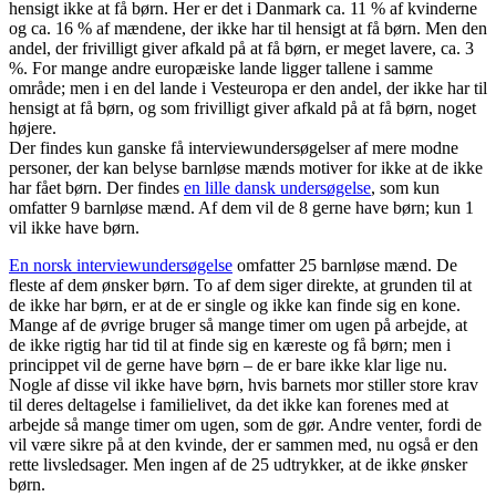
hensigt ikke at få børn. Her er det i Danmark ca. 11 % af kvinderne
og ca. 16 % af mændene, der ikke har til hensigt at få børn. Men den
andel, der frivilligt giver afkald på at få børn, er meget lavere, ca. 3
%. For mange andre europæiske lande ligger tallene i samme
område; men i en del lande i Vesteuropa er den andel, der ikke har til
hensigt at få børn, og som frivilligt giver afkald på at få børn, noget
højere.
Der findes kun ganske få interviewundersøgelser af mere modne
personer, der kan belyse barnløse mænds motiver for ikke at de ikke
har fået børn. Der findes
en lille dansk undersøgelse
, som kun
omfatter 9 barnløse mænd. Af dem vil de 8 gerne have børn; kun 1
vil ikke have børn.
En norsk interviewundersøgelse
omfatter 25 barnløse mænd. De
fleste af dem ønsker børn. To af dem siger direkte, at grunden til at
de ikke har børn, er at de er single og ikke kan finde sig en kone.
Mange af de øvrige bruger så mange timer om ugen på arbejde, at
de ikke rigtig har tid til at finde sig en kæreste og få børn; men i
princippet vil de gerne have børn – de er bare ikke klar lige nu.
Nogle af disse vil ikke have børn, hvis barnets mor stiller store krav
til deres deltagelse i familielivet, da det ikke kan forenes med at
arbejde så mange timer om ugen, som de gør. Andre venter, fordi de
vil være sikre på at den kvinde, der er sammen med, nu også er den
rette livsledsager. Men ingen af de 25 udtrykker, at de ikke ønsker
børn.