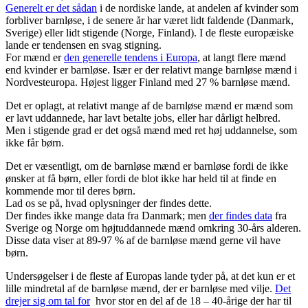
Generelt er det sådan
i de nordiske lande, at andelen af kvinder som
forbliver barnløse, i de senere år har været lidt faldende (Danmark,
Sverige) eller lidt stigende (Norge, Finland). I de fleste europæiske
lande er tendensen en svag stigning.
For mænd er
den generelle tendens i Europa
, at langt flere mænd
end kvinder er barnløse. Især er der relativt mange barnløse mænd i
Nordvesteuropa. Højest ligger Finland med 27 % barnløse mænd.
Det er oplagt, at relativt mange af de barnløse mænd er mænd som
er lavt uddannede, har lavt betalte jobs, eller har dårligt helbred.
Men i stigende grad er det også mænd med ret høj uddannelse, som
ikke får børn.
Det er væsentligt, om de barnløse mænd er barnløse fordi de ikke
ønsker at få børn, eller fordi de blot ikke har held til at finde en
kommende mor til deres børn.
Lad os se på, hvad oplysninger der findes dette.
Der findes ikke mange data fra Danmark; men
der findes data
fra
Sverige og Norge om højtuddannede mænd omkring 30-års alderen.
Disse data viser at 89-97 % af de barnløse mænd gerne vil have
børn.
Undersøgelser i de fleste af Europas lande tyder på, at det kun er et
lille mindretal af de barnløse mænd, der er barnløse med vilje.
Det
drejer sig om tal for
hvor stor en del af de 18 – 40-årige der har til