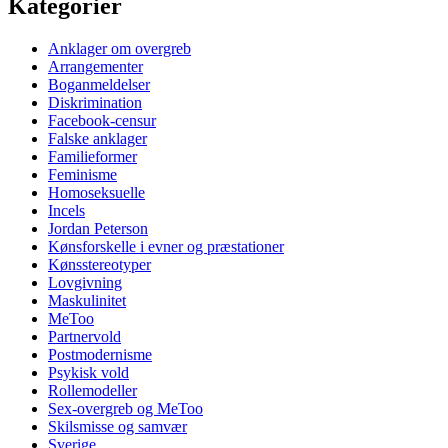
Kategorier
Anklager om overgreb
Arrangementer
Boganmeldelser
Diskrimination
Facebook-censur
Falske anklager
Familieformer
Feminisme
Homoseksuelle
Incels
Jordan Peterson
Kønsforskelle i evner og præstationer
Kønsstereotyper
Lovgivning
Maskulinitet
MeToo
Partnervold
Postmodernisme
Psykisk vold
Rollemodeller
Sex-overgreb og MeToo
Skilsmisse og samvær
Sverige