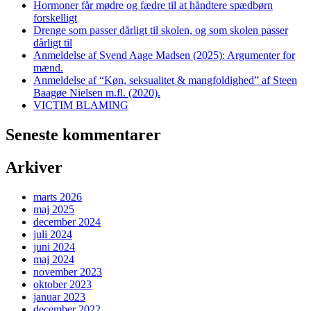
Hormoner får mødre og fædre til at håndtere spædbørn
forskelligt
Drenge som passer dårligt til skolen, og som skolen passer
dårligt til
Anmeldelse af Svend Aage Madsen (2025): Argumenter for
mænd.
Anmeldelse af “Køn, seksualitet & mangfoldighed” af Steen
Baagøe Nielsen m.fl. (2020).
VICTIM BLAMING
Seneste kommentarer
Arkiver
marts 2026
maj 2025
december 2024
juli 2024
juni 2024
maj 2024
november 2023
oktober 2023
januar 2023
december 2022