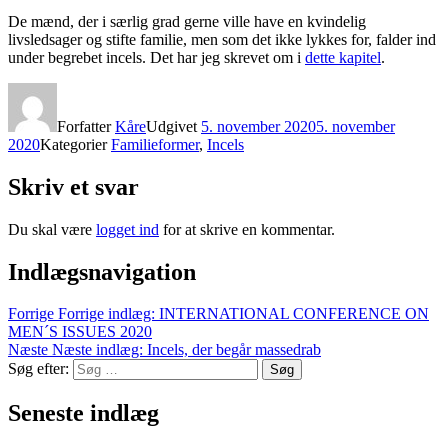
De mænd, der i særlig grad gerne ville have en kvindelig
livsledsager og stifte familie, men som det ikke lykkes for, falder ind
under begrebet incels. Det har jeg skrevet om i
dette kapitel
.
Forfatter
Kåre
Udgivet
5. november 2020
5. november
2020
Kategorier
Familieformer
,
Incels
Skriv et svar
Du skal være
logget ind
for at skrive en kommentar.
Indlægsnavigation
Forrige
Forrige indlæg:
INTERNATIONAL CONFERENCE ON
MEN´S ISSUES 2020
Næste
Næste indlæg:
Incels, der begår massedrab
Søg efter:
Søg
Seneste indlæg