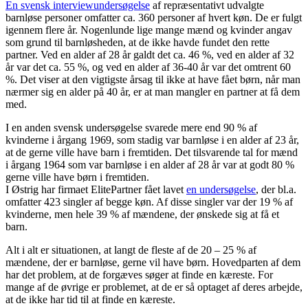
En svensk interviewundersøgelse
af repræsentativt udvalgte
barnløse personer omfatter ca. 360 personer af hvert køn. De er fulgt
igennem flere år. Nogenlunde lige mange mænd og kvinder angav
som grund til barnløsheden, at de ikke havde fundet den rette
partner. Ved en alder af 28 år galdt det ca. 46 %, ved en alder af 32
år var det ca. 55 %, og ved en alder af 36-40 år var det omtrent 60
%. Det viser at den vigtigste årsag til ikke at have fået børn, når man
nærmer sig en alder på 40 år, er at man mangler en partner at få dem
med.
I en anden svensk undersøgelse svarede mere end 90 % af
kvinderne i årgang 1969, som stadig var barnløse i en alder af 23 år,
at de gerne ville have barn i fremtiden. Det tilsvarende tal for mænd
i årgang 1964 som var barnløse i en alder af 28 år var at godt 80 %
gerne ville have børn i fremtiden.
I Østrig har firmaet ElitePartner fået lavet
en undersøgelse
, der bl.a.
omfatter 423 singler af begge køn. Af disse singler var der 19 % af
kvinderne, men hele 39 % af mændene, der ønskede sig at få et
barn.
Alt i alt er situationen, at langt de fleste af de 20 – 25 % af
mændene, der er barnløse, gerne vil have børn. Hovedparten af dem
har det problem, at de forgæves søger at finde en kæreste. For
mange af de øvrige er problemet, at de er så optaget af deres arbejde,
at de ikke har tid til at finde en kæreste.