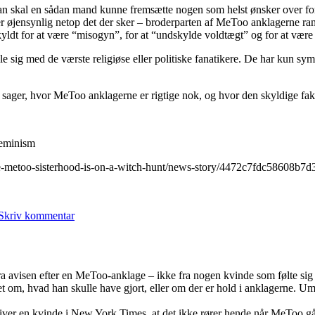
gør
n skal en sådan mand kunne fremsætte nogen som helst ønsker over for 
t er øjensynlig netop det der sker – broderparten af MeToo anklagerne 
yldt for at være “misogyn”, for at “undskylde voldtægt” og for at være
le sig med de værste religiøse eller politiske fanatikere. De har kun s
ager, hvor MeToo anklagerne er rigtige nok, og hvor den skyldige fakti
feminism
the-metoo-sisterhood-is-on-a-witch-hunt/news-story/4472c7fdc58608b7
til
MeToo
Skriv kommentar
feministerne
æder
deres
egne
fra avisen efter en MeToo-anklage – ikke fra nogen kvinde som følte si
et om, hvad han skulle have gjort, eller om der er hold i anklagerne. 
kriver en kvinde i New York Times, at det ikke rører hende når MeToo gå