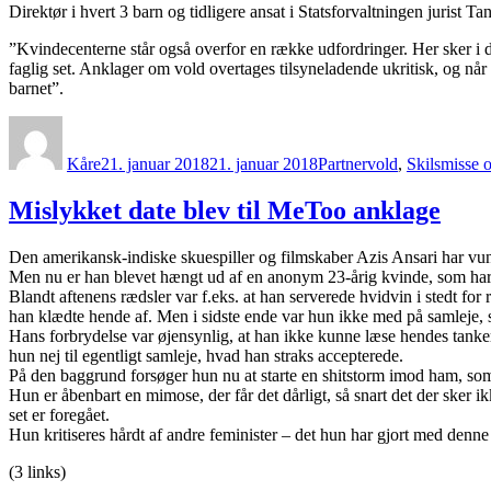
Direktør i hvert 3 barn og tidligere ansat i Statsforvaltningen jurist T
”Kvindecenterne står også overfor en række udfordringer. Her sker i
faglig set. Anklager om vold overtages tilsyneladende ukritisk, og når
barnet”.
Forfatter
Udgivet
Kategorier
Kåre
21. januar 2018
21. januar 2018
Partnervold
,
Skilsmisse 
Mislykket date blev til MeToo anklage
Den amerikansk-indiske skuespiller og filmskaber Azis Ansari har vunde
Men nu er han blevet hængt ud af en anonym 23-årig kvinde, som har 
Blandt aftenens rædsler var f.eks. at han serverede hvidvin i stedt for
han klædte hende af. Men i sidste ende var hun ikke med på samleje, s
Hans forbrydelse var øjensynlig, at han ikke kunne læse hendes tanker,
hun nej til egentligt samleje, hvad han straks accepterede.
På den baggrund forsøger hun nu at starte en shitstorm imod ham, som
Hun er åbenbart en mimose, der får det dårligt, så snart det der sker 
set er foregået.
Hun kritiseres hårdt af andre feminister – det hun har gjort med denn
(3 links)