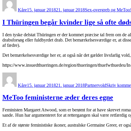
Kåre
15. januar 2018
21. januar 2018
Sex-overgreb og MeToo
I Thüringen begår kvinder lige så ofte d
I den tyske delstat Thüringen er der kommet præcise tal frem om de alv
drabsforsøg eller fuldbyrdet drab. Det bemærkelsesværdige er, at diss
af fædre).
Det bemærkelsesværdige her er, at også når det gælder livsfarlig vold,
https://www.insuedthueringen.de/region/thueringen/thuefwthuedeu/
Forfatter
Udgivet
Kategorier
Kåre
15. januar 2018
21. januar 2018
Partnervold
Skriv komme
MeToo feministerne æder deres egne
Feministen Margaret Atwood, som er berømt for at have skrevet roman
sande. Hun har argumenteret for at rettergangen skal være retfærdig o
Et af de største feministiske ikoner, australske Germaine Greer, er og