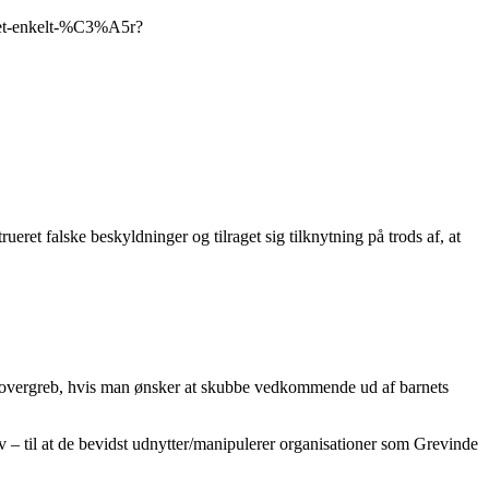
f-et-enkelt-%C3%A5r?
ret falske beskyldninger og tilraget sig tilknytning på trods af, at
eller overgreb, hvis man ønsker at skubbe vedkommende ud af barnets
 – til at de bevidst udnytter/manipulerer organisationer som Grevinde