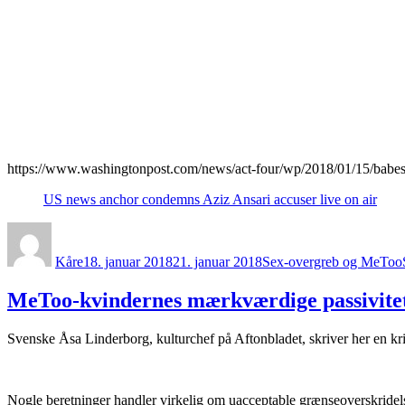
https://www.washingtonpost.com/news/act-four/wp/2018/01/15/babes
US news anchor condemns Aziz Ansari accuser live on air
Forfatter
Udgivet
Kategorier
Kåre
18. januar 2018
21. januar 2018
Sex-overgreb og MeToo
MeToo-kvindernes mærkværdige passivite
Svenske Åsa Linderborg, kulturchef på Aftonbladet, skriver her en k
Nogle beretninger handler virkelig om uacceptable grænseoverskridel