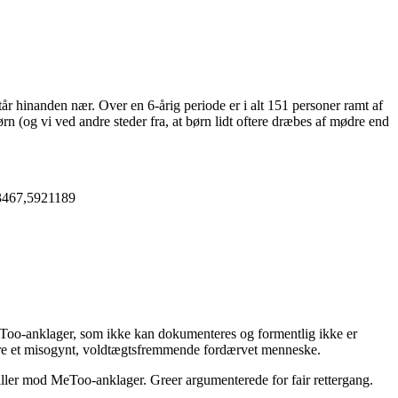
tår hinanden nær. Over en 6-årig periode er i alt 151 personer ramt af
n (og vi ved andre steder fra, at børn lidt oftere dræbes af mødre end
83467,5921189
eToo-anklager, som ikke kan dokumenteres og formentlig ikke er
 være et misogynt, voldtægtsfremmende fordærvet menneske.
spiller mod MeToo-anklager. Greer argumenterede for fair rettergang.