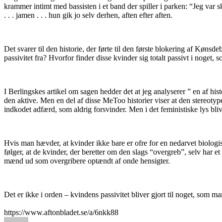
krammer intimt med bassisten i et band der spiller i parken: “Jeg var
. . . jamen . . . hun gik jo selv derhen, aften efter aften.
Det svarer til den historie, der førte til den første blokering af Køns
passivitet fra? Hvorfor finder disse kvinder sig totalt passivt i nog
I Berlingskes artikel om sagen hedder det at jeg analyserer ” en af his
den aktive. Men en del af disse MeToo historier viser at den stereotype
indkodet adfærd, som aldrig forsvinder. Men i det feministiske lys blive
Hvis man hævder, at kvinder ikke bare er ofre for en nedarvet biologis
følger, at de kvinder, der beretter om den slags “overgreb”, selv har 
mænd ud som overgribere optændt af onde hensigter.
Det er ikke i orden – kvindens passivitet bliver gjort til noget, som ma
https://www.aftonbladet.se/a/6nkk88
Forfatter
Udgivet
Kategorier