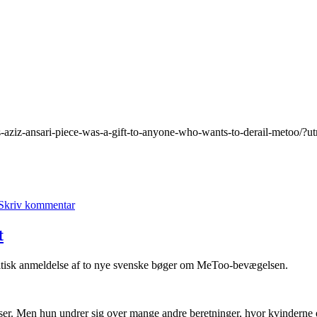
-aziz-ansari-piece-was-a-gift-to-anyone-who-wants-to-derail-metoo/
til
Mislykket
Skriv kommentar
date
blev
til
t
MeToo
anklage
ritisk anmeldelse af to nye svenske bøger om MeToo-bevægelsen.
ser. Men hun undrer sig over mange andre beretninger, hvor kvinderne 