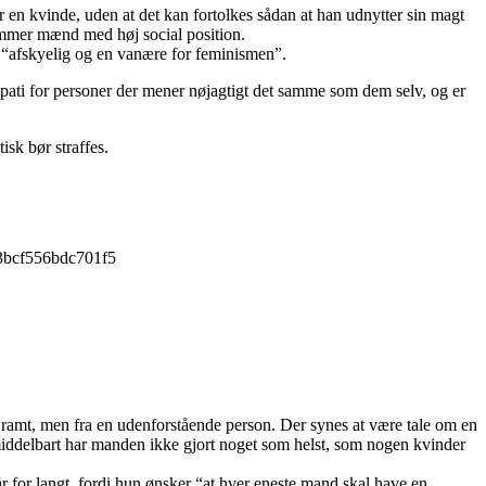
en kvinde, uden at det kan fortolkes sådan at han udnytter sin magt
rammer mænd med høj social position.
 “afskyelig og en vanære for feminismen”.
ympati for personer der mener nøjagtigt det samme som dem selv, og er
sk bør straffes.
d3bcf556bdc701f5
g ramt, men fra en udenforstående person. Der synes at være tale om en
Umiddelbart har manden ikke gjort noget som helst, som nogen kvinder
r for langt, fordi hun ønsker “at hver eneste mand skal have en