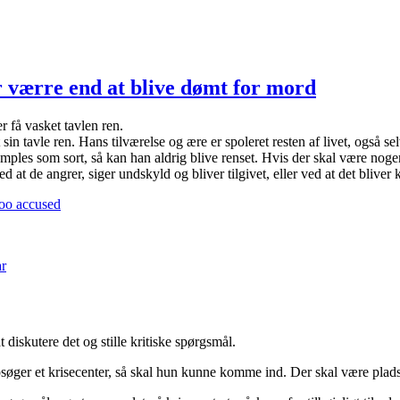
 værre end at blive dømt for mord
 få vasket tavlen ren.
 tavle ren. Hans tilværelse og ære er spoleret resten af livet, også sel
ples som sort, så kan han aldrig blive renset. Hvis der skal være noge
t de angrer, siger undskyld og bliver tilgivet, eller ved at det bliver k
Too accused
til
At
r
blive
dømt
ved
MeToo
´s
diskutere det og stille kritiske spørgsmål.
folkedomstol
er
 opsøger et krisecenter, så skal hun kunne komme ind. Der skal være pla
værre
end