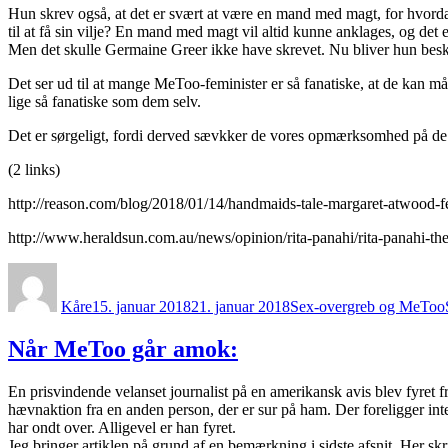
Hun skrev også, at det er svært at være en mand med magt, for hvorda
til at få sin vilje? En mand med magt vil altid kunne anklages, og de
Men det skulle Germaine Greer ikke have skrevet. Nu bliver hun besk
Det ser ud til at mange MeToo-feminister er så fanatiske, at de kan må
lige så fanatiske som dem selv.
Det er sørgeligt, fordi derved sævkker de vores opmærksomhed på de s
(2 links)
http://reason.com/blog/2018/01/14/handmaids-tale-margaret-atwood-
http://www.heraldsun.com.au/news/opinion/rita-panahi/rita-panahi-
Forfatter
Udgivet
Kategorier
Kåre
15. januar 2018
21. januar 2018
Sex-overgreb og MeToo
Når MeToo går amok:
En prisvindende velanset journalist på en amerikansk avis blev fyret 
hævnaktion fra en anden person, der er sur på ham. Der foreligger int
har ondt over. Alligevel er han fyret.
Jeg bringer artiklen på grund af en bemærkning i sidste afsnit. Her s