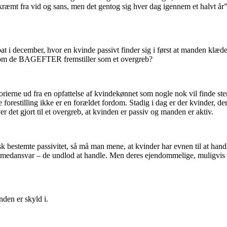
 skræmt fra vid og sans, men det gentog sig hver dag igennem et halvt å
debat i december, hvor en kvinde passivt finder sig i først at manden klæ
et, som de BAGEFTER fremstiller som et overgreb?
torierne ud fra en opfattelse af kvindekønnet som nogle nok vil finde ster
 forestilling ikke er en forældet fordom. Stadig i dag er der kvinder, de
r det gjort til et overgreb, at kvinden er passiv og manden er aktiv.
k bestemte passivitet, så må man mene, at kvinder har evnen til at handl
et medansvar – de undlod at handle. Men deres ejendommelige, muligvis bi
nden er skyld i.
til