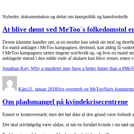
Videre
til
indhold
Nyheder, dokumentation og debat om kønspolitik og kønsforskelle
At blive dømt ved MeToo´s folkedomstol er
Denne klumme handler om, at en morder kan udstå sin straf og derefter
En mand anklaget i MeToo kampagnen, derimod, kan aldrig få vasket sin
I MeToo kampagnen sættes tingene sort/hvidt op, og hvis en mand stem
anklagede mænd i den milde ende af skalaen kan blive renset, enten ved a
Jonathan Kay: Why a murderer may have a better future than a #Me
Forfatter
Udgivet
Kategorier
Kåre
21. januar 2018
Sex-overgreb og MeToo
Skriv kommenta
Om pladsmangel på kvindekrisecentrene
Emnet er kontroversielt; men det bør ikke af den grund være forbudt at 
Det skal selvfølgelig være sådan, at når en forslået kvinde i sin nød