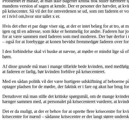
Problemet er måske, at man ikke bagefter kritisk nok stiller nærmere sp
mandens version af sagen at kende. Der er pesoner der hævder, at kvind
på krisecenter. Så vil det for omverdenen se ud, som om faderen er vold
er i tvivl om,hvor stor tallet x er.
Hvis det efter et par dage viser sig, at der er intet belæg for at tro, 
igen og til en adresse, som ikke er hemmelig for andre. Faderen har 
for at være sammen med faderen som med moderen. Der bør derfor i u
– også for at forebygge at konen bevidst fremmedgør faderen over for
I den forbindelse skal vi huske at nævne, at mødre er mindst lige så o
børn.
Af disse grunde må man i mange tilfælde bede kvinden, med medfølgend
at faderen er farlig, bør kvinden forblive på krisecenteret.
Med en sådan politik vil der være hurtigere udskiftning af beboerne på 
optager pladsen for de mødre, der faktisk er i fare og akut har brug fo
Derudover må man stille det kritiske spørgsmål, om de mange kvinder, d
hænger sammen med, at personalet på krisecenteret vurderer, at kvinden
Det er da muligt, at der er behov for at oprette flere krisecentre for 
krisecentre for mænd – sådanne krisecentre er der langt større undersk