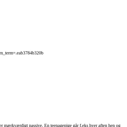
?utm_term=.eab3784b320b
er mærkværdigt passive. En teenagepige går f.eks hver aften hen og