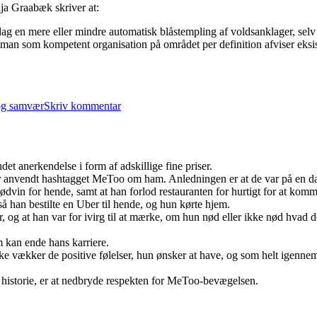
anja Graabæk skriver at:
 dag en mere eller mindre automatisk blåstempling af voldsanklager, se
 man som kompetent organisation på området per definition afviser eksis
til
Om
og samvær
Skriv kommentar
pladsmangel
på
kvindekrisecentrene
t anerkendelse i form af adskillige fine priser.
anvendt hashtagget MeToo om ham. Anledningen er at de var på en date
 rødvin for hende, samt at han forlod restauranten for hurtigt for at kom
å han bestilte en Uber til hende, og hun kørte hjem.
 og at han var for ivirg til at mærke, om hun nød eller ikke nød hvad d
 kan ende hans karriere.
ikke vækker de positive følelser, hun ønsker at have, og som helt igennem
e historie, er at nedbryde respekten for MeToo-bevægelsen.