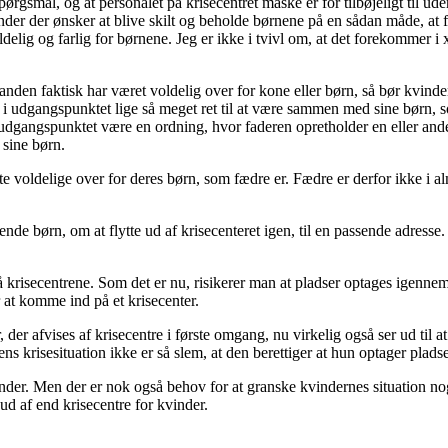
ørgsmål, og at personalet på krisecentret måske er for tilbøjeligt til u
at
er der ønsker at blive skilt og beholde børnene på en sådan måde, at fad
blive
elig og farlig for børnene. Jeg er ikke i tvivl om, at det forekommer i 
dømt
for
mord
at manden faktisk har været voldelig over for kone eller børn, så bør kvin
jo i udgangspunktet lige så meget ret til at være sammen med sine børn,
dgangspunktet være en ordning, hvor faderen opretholder en eller and
 sine børn.
fte voldelige over for deres børn, som fædre er. Fædre er derfor ikke i 
e børn, om at flytte ud af krisecenteret igen, til en passende adresse
krisecentrene. Som det er nu, risikerer man at pladser optages igennem l
r at komme ind på et krisecenter.
er afvises af krisecentre i første omgang, nu virkelig også ser ud til 
s krisesituation ikke er så slem, at den berettiger at hun optager plad
kvinder. Men der er nok også behov for at granske kvindernes situation nog
ud af end krisecentre for kvinder.