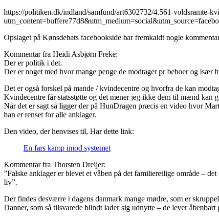
https://politiken.dk/indland/samfund/art6302732/4.561-voldsramte
utm_content=buffere77d8&utm_medium=social&utm_source=faceb
Opslaget på Kønsdebats facebookside har fremkaldt nogle kommentar
Kommentar fra Heidi Asbjørn Freke:
Der er politik i det.
Der er noget med hvor mange penge de modtager pr beboer og især hvis
Det er også forskel på mande / kvindecentre og hvorfra de kan modtag
Kvindecentre får statsstøtte og det mener jeg ikke dem til mænd kan gø
Når det er sagt så ligger der på HunDragen præcis en video hvor Martin
han er renset for alle anklager.
Den video, der henvises til, Har dette link:
En fars kamp imod systemet
Kommentar fra Thorsten Dreijer:
”Falske anklager er blevet et våben på det familieretlige område – 
liv”.
Der findes desværre i dagens danmark mange mødre, som er skruppelløse
Danner, som så tilsvarede blindt lader sig udnytte – de lever åbenbart