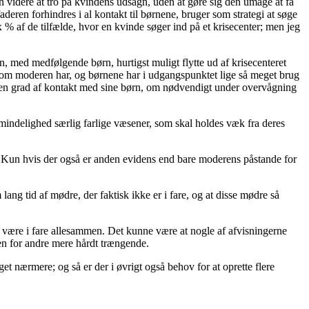
den videre at tro på kvindens udsagn, uden at gøre sig den umage at få
eren forhindres i al kontakt til børnene, bruger som strategi at søge
x % af de tilfælde, hvor en kvinde søger ind på et krisecenter; men jeg
den, med medfølgende børn, hurtigst muligt flytte ud af krisecenteret
 som moderen har, og børnene har i udgangspunktet lige så meget brug
en grad af kontakt med sine børn, om nødvendigt under overvågning
almindelighed særlig farlige væsener, som skal holdes væk fra deres
. Kun hvis der også er anden evidens end bare moderens påstande for
ang tid af mødre, der faktisk ikke er i fare, og at disse mødre så
at være i fare allesammen. Det kunne være at nogle af afvisningerne
sen for andre mere hårdt trængende.
et nærmere; og så er der i øvrigt også behov for at oprette flere