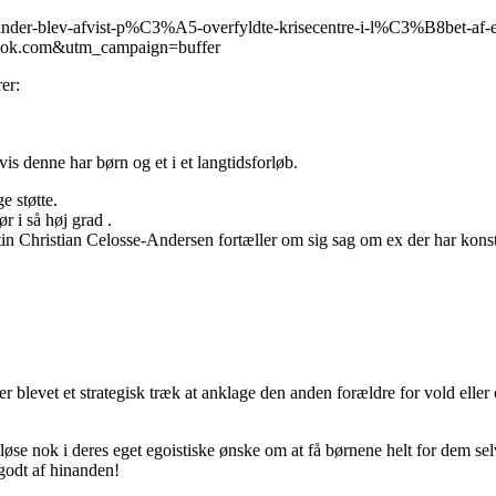
-kvinder-blev-afvist-p%C3%A5-overfyldte-krisecentre-i-l%C3%B8bet-a
ook.com&utm_campaign=buffer
er:
 denne har børn og et i et langtidsforløb.
e støtte.
r i så høj grad .
 Christian Celosse-Andersen fortæller om sig sag om ex der har konstrue
det er blevet et strategisk træk at anklage den anden forældre for vold 
 nok i deres eget egoistiske ønske om at få børnene helt for dem selv
 godt af hinanden!