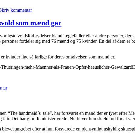
MeToo-
Skriv kommentar
kvindernes
mærkværdige
passivitet
ødsvold som mænd gør
orligste voldsforbrydelser blandt ægtefæller eller andre personer, der s
e personer fordeler sig med 76 mænd og 75 kvinder. En del af dem er bør
 er kvinder lige så farlige for deres omgivelser, som mænd er.
In-Thueringen-mehr-Maenner-als-Frauen-Opfer-haeuslicher-Gewalt;art
til
I
ntar
Thüringen
begår
kvinder
lige
så
en “The handmaid´s tale”, har forsvaret en mand der er fyret efter M
ofte
g fair. Det har gjort feminister vrede. Nu bliver hun skældt ud for at
dødsvold
som
så blevet angrebet efter at hun forsvarede en øjensynligt uskyldig skue
mænd