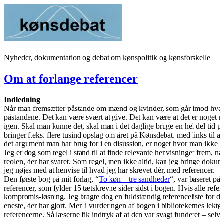
Videre
til
indhold
Nyheder, dokumentation og debat om kønspolitik og kønsforskelle
Om at forlange referencer
Indledning
Når man fremsætter påstande om mænd og kvinder, som går imod hvad d
påstandene. Det kan være svært at give. Det kan være at det er noget 
igen. Skal man kunne det, skal man i det daglige bruge en hel del tid 
bringer f.eks. flere tusind opslag om året på Kønsdebat, med links til a
det argument man har brug for i en disussion, er noget hvor man ikke
Jeg er dog som regel i stand til at finde relevante henvisninger frem, 
reolen, der har svaret. Som regel, men ikke altid, kan jeg bringe doku
jeg nøjes med at henvise til hvad jeg har skrevet dér, med referencer.
Den første bog på mit forlag, “
To køn – tre sandheder
“, var baseret p
referencer, som fylder 15 tætskrevne sider sidst i bogen. Hvis alle re
kompromis-løsning. Jeg bragte dog en fuldstændig referenceliste for 
eneste, der har gjort. Men i vurderingen af bogen i bibliotekernes lek
referencerne. Så læserne fik indtryk af at den var svagt funderet – s