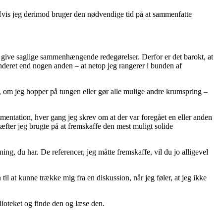
. Hvis jeg derimod bruger den nødvendige tid på at sammenfatte
 give saglige sammenhængende redegørelser. Derfor er det barokt, at
nderet end nogen anden – at netop jeg rangerer i bunden af
t, om jeg hopper på tungen eller gør alle mulige andre krumspring –
entation, hver gang jeg skrev om at der var foregået en eller anden
æfter jeg brugte på at fremskaffe den mest muligt solide
ing, du har. De referencer, jeg måtte fremskaffe, vil du jo alligevel
 til at kunne trække mig fra en diskussion, når jeg føler, at jeg ikke
lioteket og finde den og læse den.