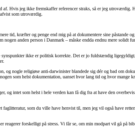
 af. Hvis jeg ikke fremskaffer referencer straks, så er jeg utroværdig
 afvist som utroværdig.
mere tid, kræfter og penge end mig på at dokumentere sine påstande og
lt som nogen anden person i Danmark – måske endda endnu mere solidt fu
synspunkter ikke er politisk korrekte. Det er jo fuldstændig ligegyldig
er.
n, og nogle religiøse anti-darwinister blandede sig dér og bad om dokum
e nogen som helst dokumentation, uanset hvor lang tid og hvor mange kr
r, og intet som helst i hele verden kan få dig fra at have den overbevisn
faglitteratur, som du ville have henvist til, men jeg vil også have retten
 reagerer forskelligt på stress. Vi får se, om min modpart vil gå på bib