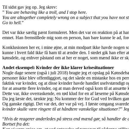
Til sidst gav jeg op. Jeg skrev:
”
You are behaving like a troll, and I stop here.
You are altogether completely wrong on a subject that you have not s
Go to hell.
”
Det var ikke særlig pænt formuleret. Men det var en reaktion på at 
emnet. Han fremstillede mig som en person, han bare kunne le ad, ford
Konklusionen her er, i mine øjne, at min modpart ikke havde nogen som
kunne i hvert fald ikke få ham til at ændre den. I stedet gik han efter
kønsdele, og enhver påstand om at her er noget, som mænd ikke er skyld
Andet eksempel: Kvinder der ikke klarer krisesituationer
Nogle dage senere (også i juli 2018) bragte jeg et opslag på Kønsdeb
personer ikke blev offentliggjort, og det såede en mistanke hos en per
faktisk var kvinder, og at disse kvinder havde handlet uselvstændigt 
for at ansætte flere kvinder, og at man derved også kom til at ansætte
Dette var, ikke overraskende, en rød klud for en af læserne på Kønsde
Da jeg læste det, tænkte jeg: Nu kommer der for Gud ved hvilken gang
Og ganske rigtigt. Det var det, der var på vej. I første omgang svarede
kvinder skulle være ringere til at håndtere vanskelige situationer?
” Je
“
Hvis de reagerer anderledes på stress end mænd gør, så handler de a
Bortset fra det: