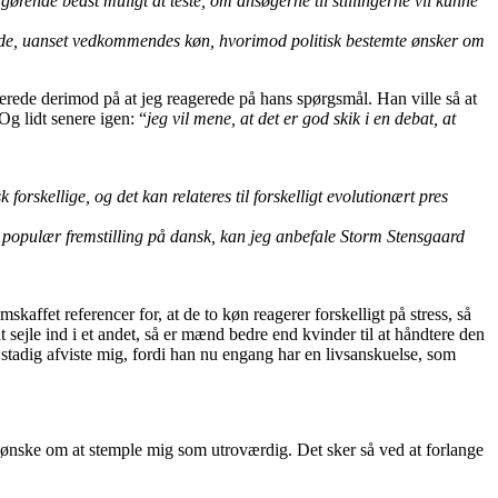
gørende bedst muligt at teste, om ansøgerne til stillingerne vil kunne
måde, uanset vedkommendes køn, hvorimod politisk bestemte ønsker om
terede derimod på at jeg reagerede på hans spørgsmål. Han ville så at
 Og lidt senere igen: “
jeg vil mene, at det er god skik i en debat, at
orskellige, og det kan relateres til forskelligt evolutionært pres
e populær fremstilling på dansk, kan jeg anbefale Storm Stensgaard
kaffet referencer for, at de to køn reagerer forskelligt på stress, så
at sejle ind i et andet, så er mænd bedre end kvinder til at håndtere den
an stadig afviste mig, fordi han nu engang har en livsanskuelse, som
 ønske om at stemple mig som utroværdig. Det sker så ved at forlange