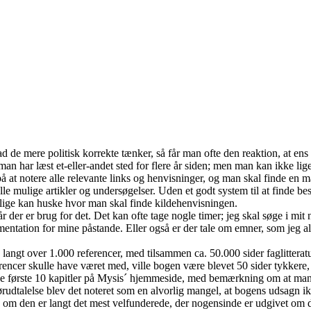
e mere politisk korrekte tænker, så får man ofte den reaktion, at ens 
man har læst et-eller-andet sted for flere år siden; men man kan ikke l
på at notere alle relevante links og henvisninger, og man skal finde en
lle mulige artikler og undersøgelser. Uden et godt system til at finde best
 lige kan huske hvor man skal finde kildehenvisningen.
når der er brug for det. Det kan ofte tage nogle timer; jeg skal søge i m
mentation for mine påstande. Eller også er der tale om emner, som jeg a
å langt over 1.000 referencer, med tilsammen ca. 50.000 sider faglitterat
ferencer skulle have været med, ville bogen være blevet 50 sider tykker
de første 10 kapitler på Mysis´ hjemmeside, med bemærkning om at man k
tørudtalelse blev det noteret som en alvorlig mangel, at bogens udsagn 
elv om den er langt det mest velfunderede, der nogensinde er udgivet om