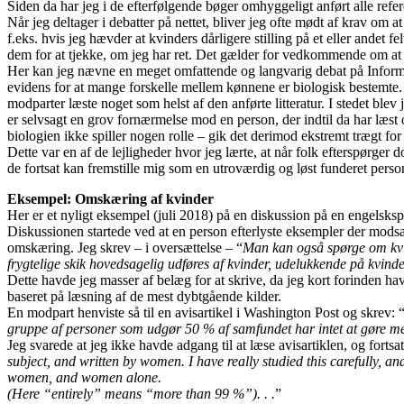
Siden da har jeg i de efterfølgende bøger omhyggeligt anført alle refer
Når jeg deltager i debatter på nettet, bliver jeg ofte mødt af krav om 
f.eks. hvis jeg hævder at kvinders dårligere stilling på et eller ande
dem for at tjekke, om jeg har ret. Det gælder for vedkommende om at b
Her kan jeg nævne en meget omfattende og langvarig debat på Informatio
evidens for at mange forskelle mellem kønnene er biologisk bestemte. 
modparter læste noget som helst af den anførte litteratur. I stedet blev
er selvsagt en grov fornærmelse mod en person, der indtil da har læs
biologien ikke spiller nogen rolle – gik det derimod ekstremt trægt fo
Dette var en af de lejligheder hvor jeg lærte, at når folk efterspørger
de fortsat kan fremstille mig som en utroværdig og løst funderet perso
Eksempel: Omskæring af kvinder
Her er et nyligt eksempel (juli 2018) på en diskussion på en engelsks
Diskussionen startede ved at en person efterlyste eksempler der mods
omskæring. Jeg skrev – i oversættelse – “
Man kan også spørge om kvin
frygtelige skik hovedsagelig udføres af kvinder, udelukkende på kvin
Dette havde jeg masser af belæg for at skrive, da jeg kort forinden h
baseret på læsning af de mest dybtgående kilder.
En modpart henviste så til en avisartikel i Washington Post og skrev: 
gruppe af personer som udgør 50 % af samfundet har intet at gøre med
Jeg svarede at jeg ikke havde adgang til at læse avisartiklen, og fortsat
subject, and written by women. I have really studied this carefull
women, and women alone.
(Here “entirely” means “more than 99 %”). . .
”