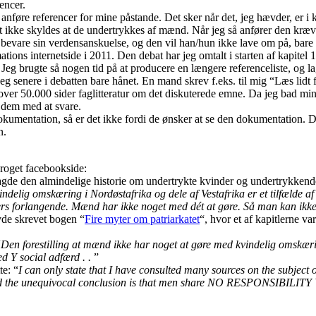
encer.
at anføre referencer for mine påstande. Det sker når det, jeg hævder, er 
t felt ikke skyldes at de undertrykkes af mænd. Når jeg så anfører den k
evare sin verdensanskuelse, og den vil han/hun ikke lave om på, bare f
ns internetside i 2011. Den debat har jeg omtalt i starten af kapitel 1
Jeg brugte så nogen tid på at producere en længere referenceliste, og 
 jeg senere i debatten bare hånet. En mand skrev f.eks. til mig “Læs lidt 
t over 50.000 sider faglitteratur om det diskuterede emne. Da jeg bad 
r dem med at svare.
 dokumentation, så er det ikke fordi de ønsker at se den dokumentation. D
n.
proget facebookside:
agde den almindelige historie om undertrykte kvinder og undertrykkend
delig omskæring i Nordøstafrika og dele af Vestafrika er et tilfælde a
ders forlangende. Mænd har ikke noget med dét at gøre. Så man kan ikke
avde skrevet bogen “
Fire myter om patriarkatet
“, hvor et af kapitlerne 
“
Den forestilling at mænd ikke har noget at gøre med kvindelig omskæri
 Y social adfærd . .
”
te: “
I can only state that I have consulted many sources on the subject o
y, and the unequivocal conclusion is that men share NO RESPONSIBILIT