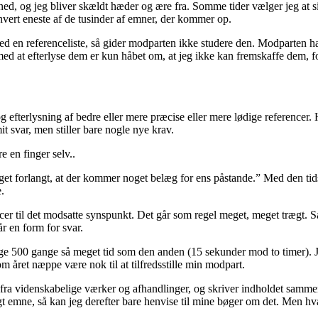
ned, og jeg bliver skældt hæder og ære fra. Somme tider vælger jeg at sig
l hvert eneste af de tusinder af emner, der kommer op.
med en referenceliste, så gider modparten ikke studere den. Modparten h
ed at efterlyse dem er kun håbet om, at jeg ikke kan fremskaffe dem,
og efterlysning af bedre eller mere præcise eller mere lødige referencer.
it svar, men stiller bare nogle nye krav.
e en finger selv..
meget forlangt, at der kommer noget belæg for ens påstande.” Med den ti
.
ncer til det modsatte synspunkt. Det går som regel meget, meget trægt. Så
år en form for svar.
e 500 gange så meget tid som den anden (15 sekunder mod to timer). Jeg 
 om året næppe være nok til at tilfredsstille min modpart.
 fra videnskabelige værker og afhandlinger, og skriver indholdet sammen 
igt emne, så kan jeg derefter bare henvise til mine bøger om det. Men hv