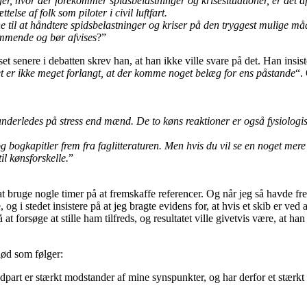
er, hvor der forekommer spidsbelastninger og krisesituationer, er det af
lse af folk som piloter i civil luftfart.
e til at håndtere spidsbelastninger og kriser på den tryggest mulige 
kommende og bør afvises
?”
t senere i debatten skrev han, at han ikke ville svare på det. Han insis
t er ikke meget forlangt, at der komme noget belæg for ens påstande
“.
nderledes på stress end mænd. De to køns reaktioner er også fysiologisk f
g bogkapitler frem fra faglitteraturen. Men hvis du vil se en noget mer
l kønsforskelle.
”
 bruge nogle timer på at fremskaffe referencer. Og når jeg så havde frems
og i stedet insistere på at jeg bragte evidens for, at hvis et skib er ved 
t forsøge at stille ham tilfreds, og resultatet ville givetvis være, at h
lød som følger:
art er stærkt modstander af mine synspunkter, og har derfor et stærkt