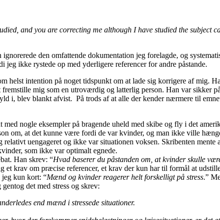
tudied, and you are correcting me although I have studied the subject 
han ignorerede den omfattende dokumentation jeg forelagde, og systemat
i jeg ikke rystede op med yderligere referencer for andre påstande.
 helst intention på noget tidspunkt om at lade sig korrigere af mig. Han
 at fremstille mig som en utroværdig og latterlig person. Han var sikker
 i, blev blankt afvist. På trods af at alle der kender nærmere til emne
at med nogle eksempler på bragende uheld med skibe og fly i det ameri
son om, at det kunne være fordi de var kvinder, og man ikke ville hænge 
og relativt uengageret og ikke var situationen voksen. Skribenten mente
 kvinder, som ikke var optimalt egnede.
bat. Han skrev: “
Hvad baserer du påstanden om, at kvinder skulle være 
 et krav om præcise referencer, et krav der kun har til formål at uds
 jeg kun kort: “
Mænd og kvinder reagerer helt forskelligt på stress
.” Me
g gentog det med stress og skrev:
nderledes end mænd i stressede situationer.