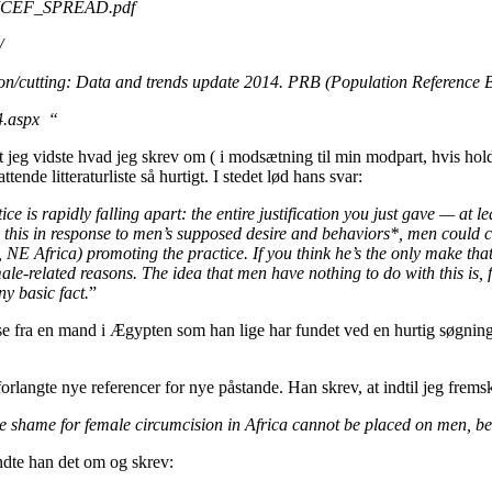
UNICEF_SPREAD.pdf
/
on/cutting: Data and trends update 2014. PRB (Population Reference 
4.aspx “
t jeg vidste hvad jeg skrev om ( i modsætning til min modpart, hvis hold
nde litteraturliste så hurtigt. I stedet lød hans svar:
ce is rapidly falling apart: the entire justification you just gave — at 
 this in response to men’s supposed desire and behaviors*, men could c
 NE Africa) promoting the practice. If you think he’s the only make that
ale-related reasons. The idea that men have nothing to do with this is,
ny basic fact.
”
lelse fra en mand i Ægypten som han lige har fundet ved en hurtig søgnin
forlangte nye referencer for nye påstande. Han skrev, at indtil jeg frems
 the shame for female circumcision in Africa cannot be placed on men, 
endte han det om og skrev: