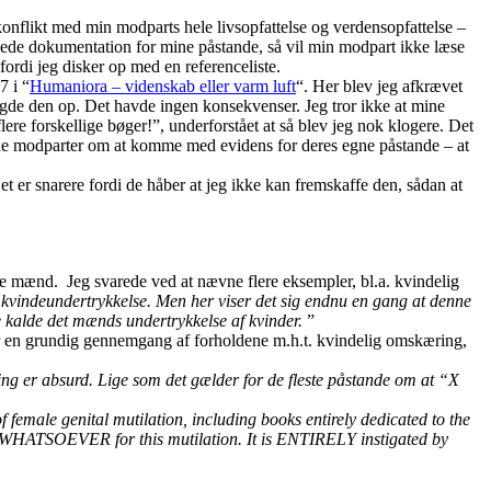
i konflikt med min modparts hele livsopfattelse og verdensopfattelse –
rævede dokumentation for mine påstande, så vil min modpart ikke læse
ordi jeg disker op med en referenceliste.
7 i “
Humaniora – videnskab eller varm luft
“. Her blev jeg afkrævet
lagde den op. Det havde ingen konsekvenser. Jeg tror ikke at mine
flere forskellige bøger!”, underforstået at så blev jeg nok klogere. Det
mine modparter om at komme med evidens for deres egne påstande – at
et er snarere fordi de håber at jeg ikke kan fremskaffe den, sådan at
e mænd. Jeg svarede ved at nævne flere eksempler, bl.a. kvindelig
f kvindeundertrykkelse. Men her viser det sig endnu en gang at denne
 kalde det mænds undertrykkelse af kvinder.
”
var en grundig gennemgang af forholdene m.h.t. kvindelig omskæring,
ng er absurd. Lige som det gælder for de fleste påstande om at “X
f female genital mutilation, including books entirely dedicated to the
Y WHATSOEVER for this mutilation. It is ENTIRELY instigated by