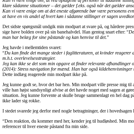
Kan vi være enige om, at ved optagelse af personer til sådanne stilling
klare sådanne situationer – det gælder f.eks. også når det gælder ansætte
Kan vi være enige om at det eneste afgørende bør være personens evn
at have en vis andel af hvert køn i sådanne stillinger er sagen uved
Det sidste spørgsmål undgik min modpart at svare på, og hårdere presse
sige have bolden over på sin banehalvdel. Han gentog snart efter: “
De
man har belæg for sine påstande og kan henvise til det.
”
Jeg havde i mellemtiden svaret:
“
Du kan finde det mange steder i faglitteraturen, at kvinder reagerer a
m.h.t. overlevelsesstrategier.
Jeg kan ikke se det som min opgave at finder relevante afhandlinger o
(2014): Stress navigation for mænd. Han har også kildehenvisninger ti
Dette indlæg reagerede min modpart ikke på.
Jeg kunne godt se, hvor det bar hen. Min modpart ville presse mig til at
ville han højst sandsynligt afvise at det havde noget med sagen at gøre, 
situation. Jeg kunne forvente at skulle bruge sammenlagt en hel dag på a
ikke lader sig rokke.
I stedet svarede jeg derfor med nogle betragtninger, der i hovedsagen 
“Den reaktion, du kommer med her, kender jeg til hudløshed. Min modp
referencer til hver eneste påstand fra min side.