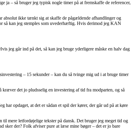
e ja – så bruger jeg typisk nogle timer på at fremskaffe de referencer,
ar absolut ikke tænkt sig at skaffe de pågældende afhandlinger og
 for så kan jeg stemples som uvederhæftig. Hvis derimod jeg KAN
 Hvis jeg går ind på det, så kan jeg bruge yderligere måske en halv dag
dsinvestering – 15 sekunder – kan du så tvinge mig ud i at bruge timer
 kræver det jo pludsselig en investering af tid fra modparten, og så
har opdaget, at det er sådan et spil der kører, der går ud på at køre
til mere letfordøjelige tekster på dansk. Det bruger jeg meget tid og
ad sker der? Folk afviser pure at læse mine bøger – det er jo bare