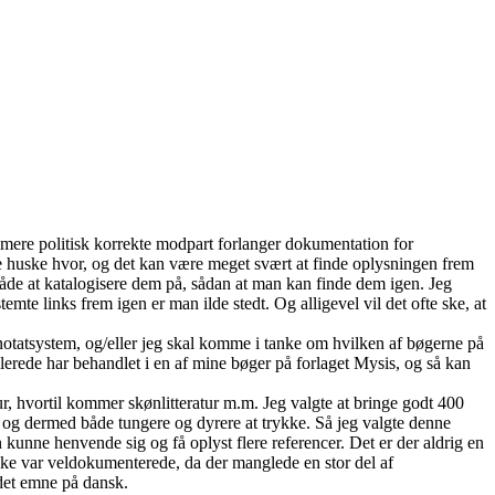
mere politisk korrekte modpart forlanger dokumentation for
ige huske hvor, og det kan være meget svært at finde oplysningen frem
 måde at katalogisere dem på, sådan at man kan finde dem igen. Jeg
emte links frem igen er man ilde stedt. Og alligevel vil det ofte ske, at
it notatsystem, og/eller jeg skal komme i tanke om hvilken af bøgerne på
llerede har behandlet i en af mine bøger på forlaget Mysis, og så kan
ur, hvortil kommer skønlitteratur m.m. Jeg valgte at bringe godt 400
e, og dermed både tungere og dyrere at trykke. Så jeg valgte denne
unne henvende sig og få oplyst flere referencer. Det er der aldrig en
ikke var veldokumenterede, da der manglede en stor del af
 det emne på dansk.