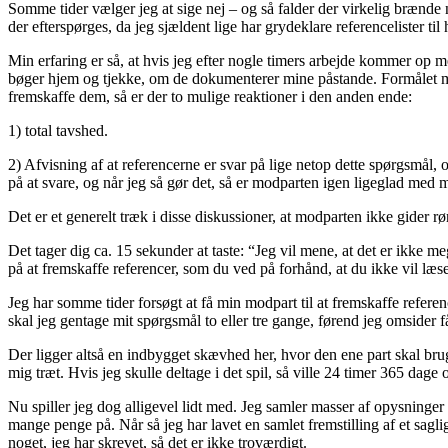
Somme tider vælger jeg at sige nej – og så falder der virkelig brænde 
der efterspørges, da jeg sjældent lige har grydeklare referencelister ti
Min erfaring er så, at hvis jeg efter nogle timers arbejde kommer op 
bøger hjem og tjekke, om de dokumenterer mine påstande. Formålet m
fremskaffe dem, så er der to mulige reaktioner i den anden ende:
1) total tavshed.
2) Afvisning af at referencerne er svar på lige netop dette spørgsmål, 
på at svare, og når jeg så gør det, så er modparten igen ligeglad med m
Det er et generelt træk i disse diskussioner, at modparten ikke gider rør
Det tager dig ca. 15 sekunder at taste: “Jeg vil mene, at det er ikke 
på at fremskaffe referencer, som du ved på forhånd, at du ikke vil læse
Jeg har somme tider forsøgt at få min modpart til at fremskaffe refere
skal jeg gentage mit spørgsmål to eller tre gange, førend jeg omsider f
Der ligger altså en indbygget skævhed her, hvor den ene part skal brug
mig træt. Hvis jeg skulle deltage i det spil, så ville 24 timer 365 dage
Nu spiller jeg dog alligevel lidt med. Jeg samler masser af opysninger
mange penge på. Når så jeg har lavet en samlet fremstilling af et sagl
noget, jeg har skrevet, så det er ikke troværdigt.