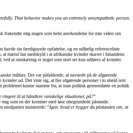
carefully. That behavior makes you an extremely unsympathetic person.
isk frakendte mig nogen som helst anerkendelse for min viden om
 havde sin færdigsyede opfattelse, og en udførlig referenceliste
 på, at mænd har medskyld i at afrikanske kvinder skærer i hinandens
t, ved at omskæring er noget som stort set kun udføres af kvinder.
kanske militær. Det var påfaldende, at navnede på de afgørende
kvinder ud. Det viste sig, at fire afgørende personer i to uheld rent
 at problemet kunne stamme fra, at man politisk gennemførte en politik
ringere til at håndtere vanskelige situationer, på?
”
tille mig som en der kommer med løse ubegrundede påstande.
n modparten insisterede: “
Igen: hvad er bygger du påstanden om, at