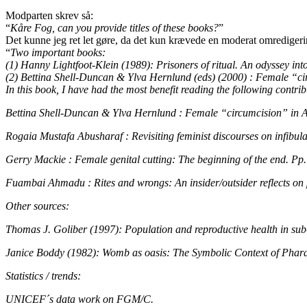
Modparten skrev så:
“
Kåre Fog, can you provide titles of these books?
”
Det kunne jeg ret let gøre, da det kun krævede en moderat omredigerin
“
Two important books:
(1) Hanny Lightfoot-Klein (1989): Prisoners of ritual. An odyssey int
(2) Bettina Shell-Duncan & Ylva Hernlund (eds) (2000) : Female “ci
In this book, I have had the most benefit reading the following contrib
Bettina Shell-Duncan & Ylva Hernlund : Female “circumcision” in Af
Rogaia Mustafa Abusharaf : Revisiting feminist discourses on infibul
Gerry Mackie : Female genital cutting: The beginning of the end. Pp
Fuambai Ahmadu : Rites and wrongs: An insider/outsider reflects on
Other sources:
Thomas J. Goliber (1997): Population and reproductive health in sub
Janice Boddy (1982): Womb as oasis: The Symbolic Context of Phara
Statistics / trends:
UNICEF´s data work on FGM/C.