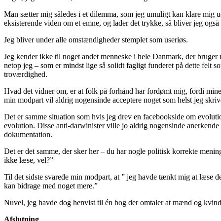
Man sætter mig således i et dilemma, som jeg umuligt kan klare mig ud
eksisterende viden om et emne, og lader det trykke, så bliver jeg også
Jeg bliver under alle omstændigheder stemplet som useriøs.
Jeg kender ikke til noget andet menneske i hele Danmark, der bruger 
netop jeg – som er mindst lige så solidt fagligt funderet på dette fe
troværdighed.
Hvad det vidner om, er at folk på forhånd har fordømt mig, fordi mine 
min modpart vil aldrig nogensinde acceptere noget som helst jeg skriv
Det er samme situation som hvis jeg drev en facebookside om evolutio
evolution. Disse anti-darwinister ville jo aldrig nogensinde anerkend
dokumentation.
Det er det samme, der sker her – du har nogle politisk korrekte meninge
ikke læse, vel?”
Til det sidste svarede min modpart, at ” jeg havde tænkt mig at læse det 
kan bidrage med noget mere.”
Nuvel, jeg havde dog henvist til én bog der omtaler at mænd og kvinder
Afslutning