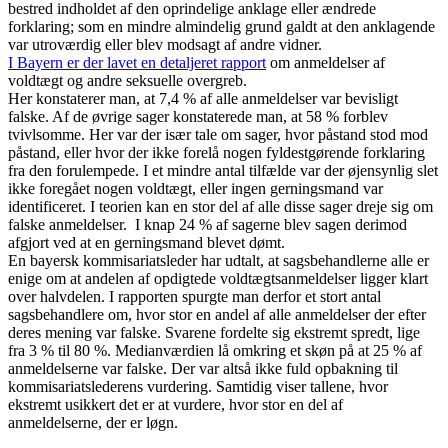
bestred indholdet af den oprindelige anklage eller ændrede
forklaring; som en mindre almindelig grund galdt at den anklagende
var utroværdig eller blev modsagt af andre vidner.
I Bayern er der lavet en detaljeret rapport
om anmeldelser af
voldtægt og andre seksuelle overgreb.
Her konstaterer man, at 7,4 % af alle anmeldelser var bevisligt
falske. Af de øvrige sager konstaterede man, at 58 % forblev
tvivlsomme. Her var der især tale om sager, hvor påstand stod mod
påstand, eller hvor der ikke forelå nogen fyldestgørende forklaring
fra den forulempede. I et mindre antal tilfælde var der øjensynlig slet
ikke foregået nogen voldtægt, eller ingen gerningsmand var
identificeret. I teorien kan en stor del af alle disse sager dreje sig om
falske anmeldelser. I knap 24 % af sagerne blev sagen derimod
afgjort ved at en gerningsmand blevet dømt.
En bayersk kommisariatsleder har udtalt, at sagsbehandlerne alle er
enige om at andelen af opdigtede voldtægtsanmeldelser ligger klart
over halvdelen. I rapporten spurgte man derfor et stort antal
sagsbehandlere om, hvor stor en andel af alle anmeldelser der efter
deres mening var falske. Svarene fordelte sig ekstremt spredt, lige
fra 3 % til 80 %. Medianværdien lå omkring et skøn på at 25 % af
anmeldelserne var falske. Der var altså ikke fuld opbakning til
kommisariatslederens vurdering. Samtidig viser tallene, hvor
ekstremt usikkert det er at vurdere, hvor stor en del af
anmeldelserne, der er løgn.