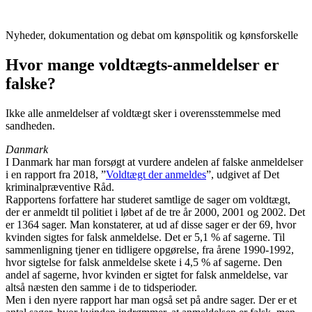
Videre
til
Nyheder, dokumentation og debat om kønspolitik og kønsforskelle
indhold
Hvor mange voldtægts-anmeldelser er
falske?
Ikke alle anmeldelser af voldtægt sker i overensstemmelse med
sandheden.
Danmark
I Danmark har man forsøgt at vurdere andelen af falske anmeldelser
i en rapport fra 2018, ”
Voldtægt der anmeldes
”, udgivet af Det
kriminalpræventive Råd.
Rapportens forfattere har studeret samtlige de sager om voldtægt,
der er anmeldt til politiet i løbet af de tre år 2000, 2001 og 2002. Det
er 1364 sager. Man konstaterer, at ud af disse sager er der 69, hvor
kvinden sigtes for falsk anmeldelse. Det er 5,1 % af sagerne. Til
sammenligning tjener en tidligere opgørelse, fra årene 1990-1992,
hvor sigtelse for falsk anmeldelse skete i 4,5 % af sagerne. Den
andel af sagerne, hvor kvinden er sigtet for falsk anmeldelse, var
altså næsten den samme i de to tidsperioder.
Men i den nyere rapport har man også set på andre sager. Der er et