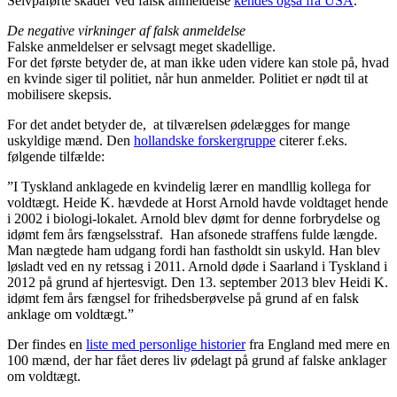
Selvpåførte skader ved falsk anmeldelse
kendes også fra USA
.
De negative virkninger af falsk anmeldelse
Falske anmeldelser er selvsagt meget skadellige.
For det første betyder de, at man ikke uden videre kan stole på, hvad
en kvinde siger til politiet, når hun anmelder. Politiet er nødt til at
mobilisere skepsis.
For det andet betyder de, at tilværelsen ødelægges for mange
uskyldige mænd. Den
hollandske forskergruppe
citerer f.eks.
følgende tilfælde:
”I Tyskland anklagede en kvindelig lærer en mandllig kollega for
voldtægt. Heide K. hævdede at Horst Arnold havde voldtaget hende
i 2002 i biologi-lokalet. Arnold blev dømt for denne forbrydelse og
idømt fem års fængselsstraf. Han afsonede straffens fulde længde.
Man nægtede ham udgang fordi han fastholdt sin uskyld. Han blev
løsladt ved en ny retssag i 2011. Arnold døde i Saarland i Tyskland i
2012 på grund af hjertesvigt. Den 13. september 2013 blev Heidi K.
idømt fem års fængsel for frihedsberøvelse på grund af en falsk
anklage om voldtægt.”
Der findes en
liste med personlige historier
fra England med mere en
100 mænd, der har fået deres liv ødelagt på grund af falske anklager
om voldtægt.