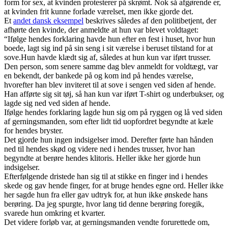
form for sex, at kvinden protesterer på skrømt. Nok så afgørende er,
at kvinden frit kunne forlade værelset, men ikke gjorde det.
Et
andet dansk eksempel
beskrives således af den politibetjent, der
afhørte den kvinde, der anmeldte at hun var blevet voldtaget:
“Ifølge hendes forklaring havde hun efter en fest i huset, hvor hun
boede, lagt sig ind på sin seng i sit værelse i beruset tilstand for at
sove.Hun havde klædt sig af, således at hun kun var iført trusser.
Den person, som senere samme dag blev anmeldt for voldtægt, var
en bekendt, der bankede på og kom ind på hendes værelse,
hvorefter han blev inviteret til at sove i sengen ved siden af hende.
Han afførte sig sit tøj, så han kun var iført T-shirt og underbukser, og
lagde sig ned ved siden af hende.
Ifølge hendes forklaring lagde hun sig om på ryggen og lå ved siden
af gerningsmanden, som efter lidt tid uopfordret begyndte at kæle
for hendes bryster.
Det gjorde hun ingen indsigelser imod. Derefter førte han hånden
ned til hendes skød og videre ned i hendes trusser, hvor han
begyndte at berøre hendes klitoris. Heller ikke her gjorde hun
indsigelser.
Efterfølgende dristede han sig til at stikke en finger ind i hendes
skede og gav hende finger, for at bruge hendes egne ord. Heller ikke
her sagde hun fra eller gav udtryk for, at hun ikke ønskede hans
berøring. Da jeg spurgte, hvor lang tid denne berøring foregik,
svarede hun omkring et kvarter.
Det videre forløb var, at gerningsmanden vendte forurettede om,