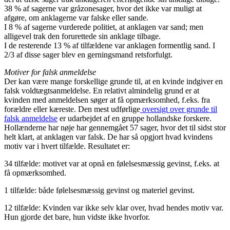
38 % af sagerne var gråzonesager, hvor det ikke var muligt at
afgøre, om anklagerne var falske eller sande.
I 8 % af sagerne vurderede politiet, at anklagen var sand; men
alligevel trak den forurettede sin anklage tilbage.
I de resterende 13 % af tilfældene var anklagen formentlig sand. I
2/3 af disse sager blev en gerningsmand retsforfulgt.
Motiver for falsk anmeldelse
Der kan være mange forskellige grunde til, at en kvinde indgiver en
falsk voldtægtsanmeldelse. En relativt almindelig grund er at
kvinden med anmeldelsen søger at få opmærksomhed, f.eks. fra
forældre eller kæreste. Den mest udførlige
oversigt over grunde til
falsk anmeldelse
er udarbejdet af en gruppe hollandske forskere.
Hollænderne har nøje har gennemgået 57 sager, hvor det til sidst stor
helt klart, at anklagen var falsk. De har så opgjort hvad kvindens
motiv var i hvert tilfælde. Resultatet er:
34 tilfælde: motivet var at opnå en følelsesmæssig gevinst, f.eks. at
få opmærksomhed.
1 tilfælde: både følelsesmæssig gevinst og materiel gevinst.
12 tilfælde: Kvinden var ikke selv klar over, hvad hendes motiv var.
Hun gjorde det bare, hun vidste ikke hvorfor.