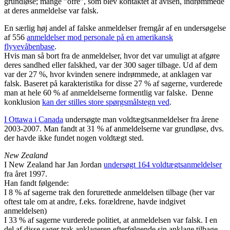
grundløse; mange ”ofre”, som blev kontaktet af avisen, indrømmede
at deres anmeldelse var falsk.
En særlig høj andel af falske anmeldelser fremgår af en undersøgelse
af 556
anmeldelser mod personale på en amerikansk
flyvevåbenbase
.
Hvis man så bort fra de anmeldelser, hvor det var umuligt at afgøre
deres sandhed eller falskhed, var der 300 sager tilbage. Ud af dem
var der 27 %, hvor kvinden senere indrømmede, at anklagen var
falsk. Baseret på karakteristika for disse 27 % af sagerne, vurderede
man at hele 60 % af anmeldelserne formentlig var falske. Denne
konklusion
kan der stilles store spørgsmålstegn ved
.
I Ottawa i Canada
undersøgte man voldtægtsanmeldelser fra årene
2003-2007. Man fandt at 31 % af anmeldelserne var grundløse, dvs.
der havde ikke fundet nogen voldtægt sted.
New Zealand
I New Zealand har Jan Jordan
undersøgt 164 voldtægtsanmeldelser
fra året 1997.
Han fandt følgende:
I 8 % af sagerne trak den forurettede anmeldelsen tilbage (her var
oftest tale om at andre, f.eks. forældrene, havde indgivet
anmeldelsen)
I 33 % af sagerne vurderede politiet, at anmeldelsen var falsk. I en
del af disse sager trak anklageren efterfølgende sin anklage tilbage.