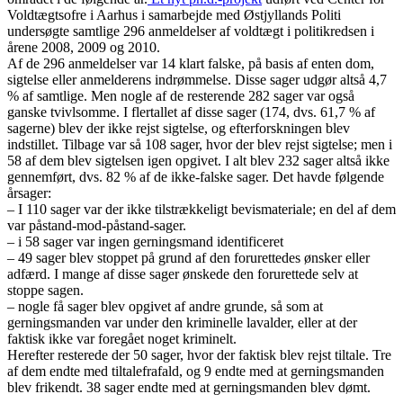
Voldtægtsofre i Aarhus i samarbejde med Østjyllands Politi
undersøgte samtlige 296 anmeldelser af voldtægt i politikredsen i
årene 2008, 2009 og 2010.
Af de 296 anmeldelser var 14 klart falske, på basis af enten dom,
sigtelse eller anmelderens indrømmelse. Disse sager udgør altså 4,7
% af samtlige. Men nogle af de resterende 282 sager var også
ganske tvivlsomme. I flertallet af disse sager (174, dvs. 61,7 % af
sagerne) blev der ikke rejst sigtelse, og efterforskningen blev
indstillet. Tilbage var så 108 sager, hvor der blev rejst sigtelse; men i
58 af dem blev sigtelsen igen opgivet. I alt blev 232 sager altså ikke
gennemført, dvs. 82 % af de ikke-falske sager. Det havde følgende
årsager:
– I 110 sager var der ikke tilstrækkeligt bevismateriale; en del af dem
var påstand-mod-påstand-sager.
– i 58 sager var ingen gerningsmand identificeret
– 49 sager blev stoppet på grund af den forurettedes ønsker eller
adfærd. I mange af disse sager ønskede den forurettede selv at
stoppe sagen.
– nogle få sager blev opgivet af andre grunde, så som at
gerningsmanden var under den kriminelle lavalder, eller at der
faktisk ikke var foregået noget kriminelt.
Herefter resterede der 50 sager, hvor der faktisk blev rejst tiltale. Tre
af dem endte med tiltalefrafald, og 9 endte med at gerningsmanden
blev frikendt. 38 sager endte med at gerningsmanden blev dømt.