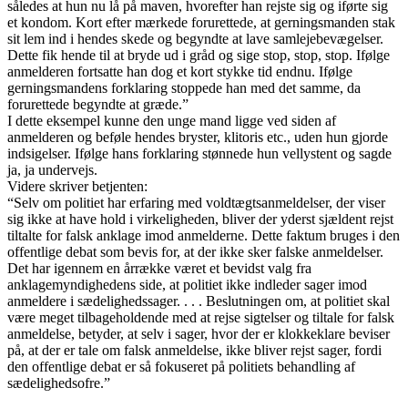
således at hun nu lå på maven, hvorefter han rejste sig og iførte sig
et kondom. Kort efter mærkede forurettede, at gerningsmanden stak
sit lem ind i hendes skede og begyndte at lave samlejebevægelser.
Dette fik hende til at bryde ud i gråd og sige stop, stop, stop. Ifølge
anmelderen fortsatte han dog et kort stykke tid endnu. Ifølge
gerningsmandens forklaring stoppede han med det samme, da
forurettede begyndte at græde.”
I dette eksempel kunne den unge mand ligge ved siden af
anmelderen og beføle hendes bryster, klitoris etc., uden hun gjorde
indsigelser. Ifølge hans forklaring stønnede hun vellystent og sagde
ja, ja undervejs.
Videre skriver betjenten:
“Selv om politiet har erfaring med voldtægtsanmeldelser, der viser
sig ikke at have hold i virkeligheden, bliver der yderst sjældent rejst
tiltalte for falsk anklage imod anmelderne. Dette faktum bruges i den
offentlige debat som bevis for, at der ikke sker falske anmeldelser.
Det har igennem en årrække været et bevidst valg fra
anklagemyndighedens side, at politiet ikke indleder sager imod
anmeldere i sædelighedssager. . . . Beslutningen om, at politiet skal
være meget tilbageholdende med at rejse sigtelser og tiltale for falsk
anmeldelse, betyder, at selv i sager, hvor der er klokkeklare beviser
på, at der er tale om falsk anmeldelse, ikke bliver rejst sager, fordi
den offentlige debat er så fokuseret på politiets behandling af
sædelighedsofre.”