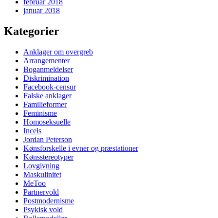
februar 2018
januar 2018
Kategorier
Anklager om overgreb
Arrangementer
Boganmeldelser
Diskrimination
Facebook-censur
Falske anklager
Familieformer
Feminisme
Homoseksuelle
Incels
Jordan Peterson
Kønsforskelle i evner og præstationer
Kønsstereotyper
Lovgivning
Maskulinitet
MeToo
Partnervold
Postmodernisme
Psykisk vold