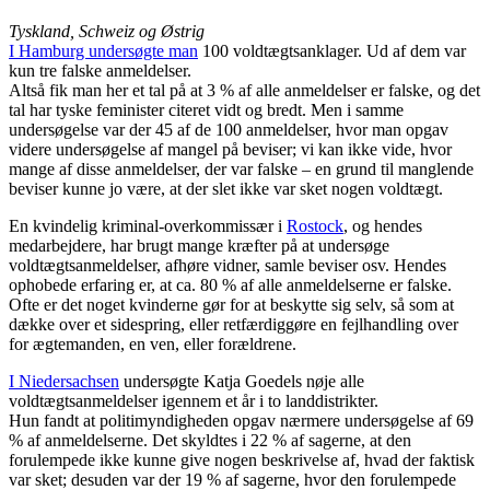
Tyskland, Schweiz og Østrig
I Hamburg undersøgte man
100 voldtægtsanklager. Ud af dem var
kun tre falske anmeldelser.
Altså fik man her et tal på at 3 % af alle anmeldelser er falske, og det
tal har tyske feminister citeret vidt og bredt. Men i samme
undersøgelse var der 45 af de 100 anmeldelser, hvor man opgav
videre undersøgelse af mangel på beviser; vi kan ikke vide, hvor
mange af disse anmeldelser, der var falske – en grund til manglende
beviser kunne jo være, at der slet ikke var sket nogen voldtægt.
En kvindelig kriminal-overkommissær i
Rostock
, og hendes
medarbejdere, har brugt mange kræfter på at undersøge
voldtægtsanmeldelser, afhøre vidner, samle beviser osv. Hendes
ophobede erfaring er, at ca. 80 % af alle anmeldelserne er falske.
Ofte er det noget kvinderne gør for at beskytte sig selv, så som at
dække over et sidespring, eller retfærdiggøre en fejlhandling over
for ægtemanden, en ven, eller forældrene.
I Niedersachsen
undersøgte Katja Goedels nøje alle
voldtægtsanmeldelser igennem et år i to landdistrikter.
Hun fandt at politimyndigheden opgav nærmere undersøgelse af 69
% af anmeldelserne. Det skyldtes i 22 % af sagerne, at den
forulempede ikke kunne give nogen beskrivelse af, hvad der faktisk
var sket; desuden var der 19 % af sagerne, hvor den forulempede