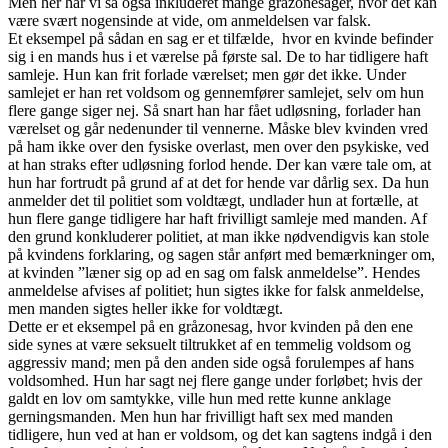
Men her har vi så også inkluderet mange gråzonesager, hvor det kan
være svært nogensinde at vide, om anmeldelsen var falsk.
Et eksempel på sådan en sag er et tilfælde, hvor en kvinde befinder
sig i en mands hus i et værelse på første sal. De to har tidligere haft
samleje. Hun kan frit forlade værelset; men gør det ikke. Under
samlejet er han ret voldsom og gennemfører samlejet, selv om hun
flere gange siger nej. Så snart han har fået udløsning, forlader han
værelset og går nedenunder til vennerne. Måske blev kvinden vred
på ham ikke over den fysiske overlast, men over den psykiske, ved
at han straks efter udløsning forlod hende. Der kan være tale om, at
hun har fortrudt på grund af at det for hende var dårlig sex. Da hun
anmelder det til politiet som voldtægt, undlader hun at fortælle, at
hun flere gange tidligere har haft frivilligt samleje med manden. Af
den grund konkluderer politiet, at man ikke nødvendigvis kan stole
på kvindens forklaring, og sagen står anført med bemærkninger om,
at kvinden ”læner sig op ad en sag om falsk anmeldelse”. Hendes
anmeldelse afvises af politiet; hun sigtes ikke for falsk anmeldelse,
men manden sigtes heller ikke for voldtægt.
Dette er et eksempel på en gråzonesag, hvor kvinden på den ene
side synes at være seksuelt tiltrukket af en temmelig voldsom og
aggressiv mand; men på den anden side også forulempes af hans
voldsomhed. Hun har sagt nej flere gange under forløbet; hvis der
galdt en lov om samtykke, ville hun med rette kunne anklage
gerningsmanden. Men hun har frivilligt haft sex med manden
tidligere, hun ved at han er voldsom, og det kan sagtens indgå i den