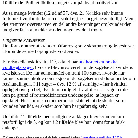
10 tilfælde: Politiet fik ikke noget svar på, hvad motivet var.
At så mange kvinder (12 ud af 57, dvs. 21 %) ikke selv kunne
forklare, hvorfor de løj om en voldtægt, er meget besynderligt. Men
det stemmer overens med en del andre beretninger om kvinder der
indgiver falsk anmeldelse uden noget evident motiv.
Fingerede kvælstelser
Det forekommer at kvinder påfører sig selv skrammer og kvæstelser
i forbindelse med opdigtede voldtægter.
Et retsmedicinsk institut i Tyskland har
analyseret en række
voldtægts-sager
, hvor de blev involveret i undersøgelse af kvindens
kvælstelser. De har gennemgået omtrent 100 sager, hvor de har
kunnet sammenholde deres egne undersøgelser med dokumenter om
retshandlingen. I 11 sager – dvs. 12 % af samtlige – har kvinden
opdigtet overgrebet, dvs. hun har løjet. I 7 af disse 11 sager er det
kun på grund af retsmedicinernes undersøgelse, at løgnen er
opklaret. Her har retsmedicinerne konstateret, at de skader som
kvinden har lidt, er skader som hun har påført sig selv.
Ud af de 11 tilfælde med opdigtede anklager blev kvinden kun
retsforfulgt i de 5, og kun i 2 tilfælde blev hun dømt for at falsk
anklage.