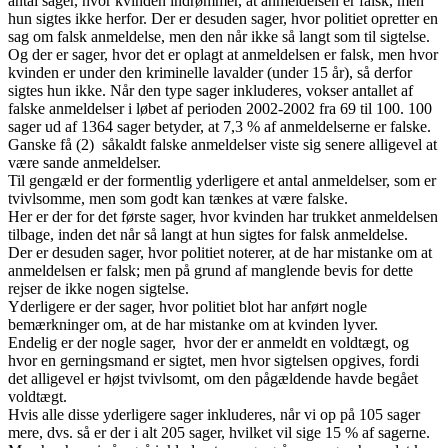
antal sager, hvor kvinden indrømmer, at anmeldelsen er falsk, men
hun sigtes ikke herfor. Der er desuden sager, hvor politiet opretter en
sag om falsk anmeldelse, men den når ikke så langt som til sigtelse.
Og der er sager, hvor det er oplagt at anmeldelsen er falsk, men hvor
kvinden er under den kriminelle lavalder (under 15 år), så derfor
sigtes hun ikke. Når den type sager inkluderes, vokser antallet af
falske anmeldelser i løbet af perioden 2002-2002 fra 69 til 100. 100
sager ud af 1364 sager betyder, at 7,3 % af anmeldelserne er falske.
Ganske få (2) såkaldt falske anmeldelser viste sig senere alligevel at
være sande anmeldelser.
Til gengæld er der formentlig yderligere et antal anmeldelser, som er
tvivlsomme, men som godt kan tænkes at være falske.
Her er der for det første sager, hvor kvinden har trukket anmeldelsen
tilbage, inden det når så langt at hun sigtes for falsk anmeldelse.
Der er desuden sager, hvor politiet noterer, at de har mistanke om at
anmeldelsen er falsk; men på grund af manglende bevis for dette
rejser de ikke nogen sigtelse.
Yderligere er der sager, hvor politiet blot har anført nogle
bemærkninger om, at de har mistanke om at kvinden lyver.
Endelig er der nogle sager, hvor der er anmeldt en voldtægt, og
hvor en gerningsmand er sigtet, men hvor sigtelsen opgives, fordi
det alligevel er højst tvivlsomt, om den pågældende havde begået
voldtægt.
Hvis alle disse yderligere sager inkluderes, når vi op på 105 sager
mere, dvs. så er der i alt 205 sager, hvilket vil sige 15 % af sagerne.