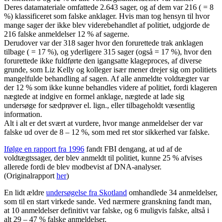
Deres datamateriale omfattede 2.643 sager, og af dem var 216 ( = 8
%) klassificeret som falske anklager. Hvis man tog hensyn til hvor
mange sager der ikke blev viderebehandlet af politiet, udgjorde de
216 falske anmeldelser 12 % af sagerne.
Derudover var der 318 sager hvor den forurettede trak anklagen
tilbage ( = 17 %), og yderligere 315 sager (også = 17 %), hvor den
forurettede ikke fuldførte den igangsatte klageproces, af diverse
grunde, som Liz Kelly og kolleger især mener drejer sig om politiets
mangelfulde behandling af sagen. Af alle anmeldte voldtægter var
der 12 % som ikke kunne behandles videre af politiet, fordi klageren
nægtede at indgive en formel anklage, nægtede at lade sig
undersøge for sædprøver el. lign., eller tilbageholdt væsentlig
information.
Alt i alt er det svært at vurdere, hvor mange anmeldelser der var
falske ud over de 8 – 12 %, som med ret stor sikkerhed var falske.
Ifølge en rapport fra 1996
fandt FBI dengang, at ud af de
voldtægtssager, der blev anmeldt til politiet, kunne 25 % afvises
allerede fordi de blev modbevist af DNA-analyser.
(Originalrapport
her
)
En lidt ældre
undersøgelse fra Skotland
omhandlede 34 anmeldelser,
som til en start virkede sande. Ved nærmere granskning fandt man,
at 10 anmeldelser definitivt var falske, og 6 muligvis falske, altså i
alt 29 – 47 % falske anmeldelser.