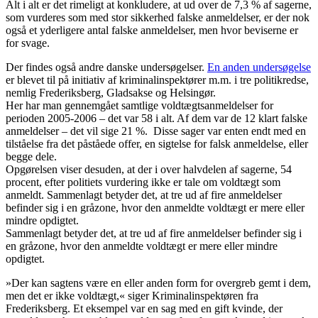
Alt i alt er det rimeligt at konkludere, at ud over de 7,3 % af sagerne,
som vurderes som med stor sikkerhed falske anmeldelser, er der nok
også et yderligere antal falske anmeldelser, men hvor beviserne er
for svage.
Der findes også andre danske undersøgelser.
En anden undersøgelse
er blevet til på initiativ af kriminalinspektører m.m. i tre politikredse,
nemlig Frederiksberg, Gladsakse og Helsingør.
Her har man gennemgået samtlige voldtægtsanmeldelser for
perioden 2005-2006 – det var 58 i alt. Af dem var de 12 klart falske
anmeldelser – det vil sige 21 %. Disse sager var enten endt med en
tilståelse fra det påståede offer, en sigtelse for falsk anmeldelse, eller
begge dele.
Opgørelsen viser desuden, at der i over halvdelen af sagerne, 54
procent, efter politiets vurdering ikke er tale om voldtægt som
anmeldt. Sammenlagt betyder det, at tre ud af fire anmeldelser
befinder sig i en gråzone, hvor den anmeldte voldtægt er mere eller
mindre opdigtet.
Sammenlagt betyder det, at tre ud af fire anmeldelser befinder sig i
en gråzone, hvor den anmeldte voldtægt er mere eller mindre
opdigtet.
»Der kan sagtens være en eller anden form for overgreb gemt i dem,
men det er ikke voldtægt,« siger Kriminalinspektøren fra
Frederiksberg. Et eksempel var en sag med en gift kvinde, der