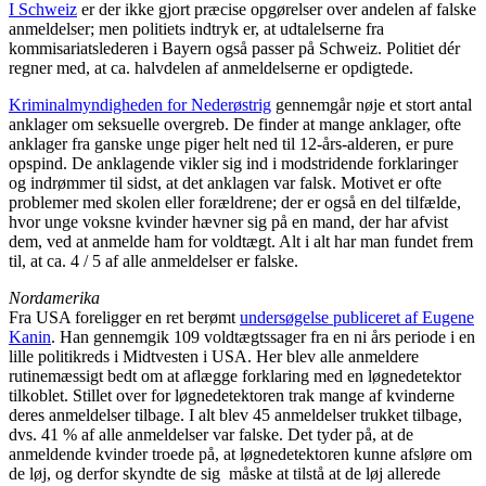
I Schweiz
er der ikke gjort præcise opgørelser over andelen af falske
anmeldelser; men politiets indtryk er, at udtalelserne fra
kommisariatslederen i Bayern også passer på Schweiz. Politiet dér
regner med, at ca. halvdelen af anmeldelserne er opdigtede.
Kriminalmyndigheden for Nederøstrig
gennemgår nøje et stort antal
anklager om seksuelle overgreb. De finder at mange anklager, ofte
anklager fra ganske unge piger helt ned til 12-års-alderen, er pure
opspind. De anklagende vikler sig ind i modstridende forklaringer
og indrømmer til sidst, at det anklagen var falsk. Motivet er ofte
problemer med skolen eller forældrene; der er også en del tilfælde,
hvor unge voksne kvinder hævner sig på en mand, der har afvist
dem, ved at anmelde ham for voldtægt. Alt i alt har man fundet frem
til, at ca. 4 / 5 af alle anmeldelser er falske.
Nordamerika
Fra USA foreligger en ret berømt
undersøgelse publiceret af Eugene
Kanin
. Han gennemgik 109 voldtægtssager fra en ni års periode i en
lille politikreds i Midtvesten i USA. Her blev alle anmeldere
rutinemæssigt bedt om at aflægge forklaring med en løgnedetektor
tilkoblet. Stillet over for løgnedetektoren trak mange af kvinderne
deres anmeldelser tilbage. I alt blev 45 anmeldelser trukket tilbage,
dvs. 41 % af alle anmeldelser var falske. Det tyder på, at de
anmeldende kvinder troede på, at løgnedetektoren kunne afsløre om
de løj, og derfor skyndte de sig måske at tilstå at de løj allerede