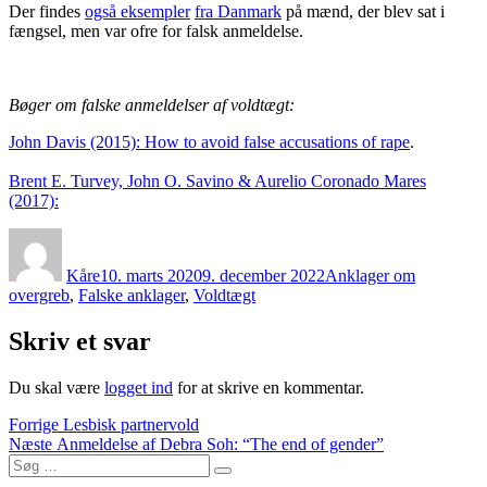
Der findes
også eksempler
fra Danmark
på mænd, der blev sat i
fængsel, men var ofre for falsk anmeldelse.
Bøger om falske anmeldelser af voldtægt:
John Davis (2015): How to avoid false accusations of rape
.
Brent E. Turvey, John O. Savino & Aurelio Coronado Mares
(2017):
Forfatter
Udgivet
Kategorier
Kåre
10. marts 2020
9. december 2022
Anklager om
overgreb
,
Falske anklager
,
Voldtægt
Skriv et svar
Du skal være
logget ind
for at skrive en kommentar.
Indlægsnavigation
Forrige
Forrige
Lesbisk partnervold
Næste
indlæg:
Næste
Anmeldelse af Debra Soh: “The end of gender”
Søg
indlæg:
Søg
efter: