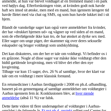
anmeldte, at hun var blevet voldtaget af en fremmed mand i en park
ved højlys dag. Efterforskningen viste, at kvinden godt nok havde
haft sex imod sit ønske, men med en mand, hun igennem længere tid
havde flirtet med via chat og SMS, og som hun havde lukket ind i sit
hjem.
Blandt de vanskelige sager kan også være anmeldelser fra kvinder,
der har »drukket hjernen ud« og vågner op ved siden af en mand,
som de efterfølgende ikke kan tro, de har ønsket at dyrke sex med.
Eller sager om unge piger, der skammer sig over deres seksuelle
eskapader og bruger voldtægt som undskyldning.
Det kan diskuteres, om der her er tale om voldtægt. Vi befinder os i
en gråzone. Nogle af disse sager var måske ikke voldtægt efter den
hidtil gældende lovgivning, men vil blive det efter den nye
lovgivning.
Tilbage var kun 15 sager, dvs. 26 % af samtlige, hvor der klart var
tale om en voldtægt i mere klassisk forstand.
En retsmediciner i Aarhus færdiggjorde i 2008 en ph.d.-afhandling,
baseret på en gennemgang af samtlige anmeldelser om voldtægter i
Aarhus igennem fem år. Konklusionen blev, at
hver niende
anmeldelse
(altså 11 %) var falsk.
Dette førte videre til flere undersøgelser af voldtægter i Aarhus-
området i de følgende år.
Et nyt ph.d.-projekt
udført ved Center for