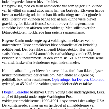
inden løgnedetektoren blev tilkoblet.
En typisk sag med en falsk anmeldelse var som følger: En kvinde
var fri villigt sin mand utro, mens han var bortrejst. Elskeren havde
lovet at trække sig ud, inden han fik udløsning; men det gjorde han
ikke. Derfor var kvinden bange for, at hun kunne være blevet
gravid, og for ikke at fremstå som utro over for ægtemanden
anmeldte kvinden affæren som voldtægt. Men stillet over for
løgnedetektoren, forklarede hun sagens sammenhæng.
Eugene Kanin undersøgte også voldtægtsanmeldelser ved to
universiteter. Disse anmeldelser blev behandlet af en kvindelig
politibetjent. Der blev ikke anvendt løgnedetektor. Her viste
statistikken, at ud af 64 anmeldelser af voldtægt var der 32, hvor
kvinden selv indrømmede, at den var falsk. 50 % af anmeldelserne
var altså falske efter kvindernes egen indrømmelse.
Kanin´s afhandling er blevet kritiseret, bl.a. fordi han ikke oplyser
hvilket politidistrikt, der er tale om. Men andre anklagere og
politifolk bekræfter resultaterne.
Oplysninger fra Denver, Colorado
,
tyder på, at 45 % af alle voldtægtsanmeldelser dér er falske.
I
bogen Ceasefire
beskriver Cathy Young flere undersøgelser, f.eks.
at på et tidspunkt undersøgte Washington Post
voldtægtsanmeldelserne i 1990-1991 i syv amter i det østlige USA.
De konstaterede, at næsten en fjerdedel af anmeldelserne var