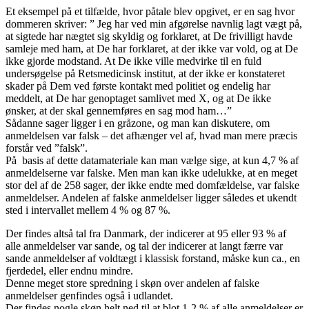
Et eksempel på et tilfælde, hvor påtale blev opgivet, er en sag hvor
dommeren skriver: ” Jeg har ved min afgørelse navnlig lagt vægt på,
at sigtede har nægtet sig skyldig og forklaret, at De frivilligt havde
samleje med ham, at De har forklaret, at der ikke var vold, og at De
ikke gjorde modstand. At De ikke ville medvirke til en fuld
undersøgelse på Retsmedicinsk institut, at der ikke er konstateret
skader på Dem ved første kontakt med politiet og endelig har
meddelt, at De har genoptaget samlivet med X, og at De ikke
ønsker, at der skal gennemføres en sag mod ham…”
Sådanne sager ligger i en gråzone, og man kan diskutere, om
anmeldelsen var falsk – det afhænger vel af, hvad man mere præcis
forstår ved ”falsk”.
På basis af dette datamateriale kan man vælge sige, at kun 4,7 % af
anmeldelserne var falske. Men man kan ikke udelukke, at en meget
stor del af de 258 sager, der ikke endte med domfældelse, var falske
anmeldelser. Andelen af falske anmeldelser ligger således et ukendt
sted i intervallet mellem 4 % og 87 %.
Der findes altså tal fra Danmark, der indicerer at 95 eller 93 % af
alle anmeldelser var sande, og tal der indicerer at langt færre var
sande anmeldelser af voldtægt i klassisk forstand, måske kun ca., en
fjerdedel, eller endnu mindre.
Denne meget store spredning i skøn over andelen af falske
anmeldelser genfindes også i udlandet.
Der findes nogle skøn helt ned til at blot 1-2 % af alle anmeldelser er