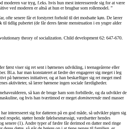
 moderen var tryg, f.eks. hvis hun mest interesserede sig for at være
ositive ved moderen er altså at hun er brugbar som rollemodel. ”
, ofte senere får et forstyrret forhold til det modsatte køn. De lærer
l tidlig pubertet (de får deres første menstruation i en yngre alder
volutionary theory of socialization. Child development 62: 647-670.
 først viser sig ret sent i børnenes udvikling, i teenageårene eller
r. Bl.a. har man konstateret at fædre der engagerer sig meget i leg
ivt på børnenes initiativer, og at han beskæftiger sig ret meget med
es aktiviteter, så lærer børnene ingen sociale færdigheder.
ørnehavealderen, så kan de bruge ham som forbillede, og da udvikler de
 maskuline, og hvis han tværtimod er meget
dominerende
med masser
har interesseret sig for datteren på en god måde, så udvikler pigen sig
 med respekt, støtter hende følelsesmæssigt, værdsætter hendes
 og senere (1). Andre typer af fædre får derimod en datter med ringe
deres døtre, så går de højere op i at tjene penge til familien, er