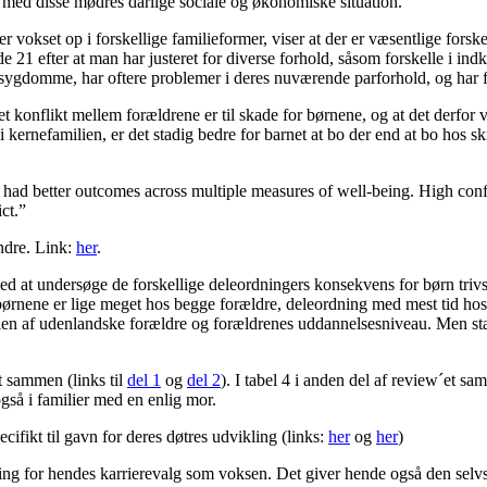
t med disse mødres dårlige sociale og økonomiske situation.
 vokset op i forskellige familieformer, viser at der er væsentlige forsk
å de 21 efter at man har justeret for diverse forhold, såsom forskelle i 
ønssygdomme, har oftere problemer i deres nuværende parforhold, og har 
et konflikt mellem forældrene er til skade for børnene, og at det derfor v
i kernefamilien, er det stadig bedre for barnet at bo der end at bo hos sk
l had better outcomes across multiple measures of well-being. High confl
ct.”
andre. Link:
her
.
 med at undersøge de forskellige deleordningers konsekvens for børn triv
børnene er lige meget hos begge forældre, deleordning med mest tid ho
delen af udenlandske forældre og forældrenes uddannelsesniveau. Men sta
t sammen (links til
del 1
og
del 2
). I tabel 4 i anden del af review´et sam
også i familier med en enlig mor.
ecifikt til gavn for deres døtres udvikling (links:
her
og
her
)
ydning for hendes karrierevalg som voksen. Det giver hende også den selvs