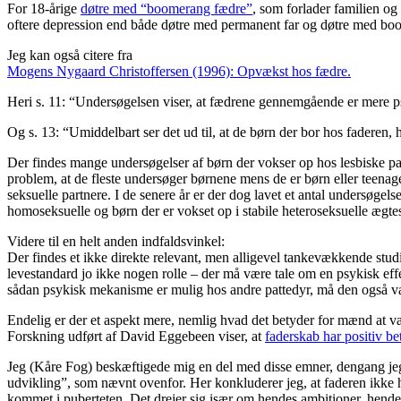
For 18-årige
døtre med “boomerang fædre”
, som forlader familien og
oftere depression end både døtre med permanent far og døtre med bo
Jeg kan også citere fra
Mogens Nygaard Christoffersen (1996): Opvækst hos fædre.
Heri s. 11: “Undersøgelsen viser, at fædrene gennemgående er mere ps
Og s. 13: “Umiddelbart ser det ud til, at de børn der bor hos faderen
Der findes mange undersøgelser af børn der vokser op hos lesbiske par. D
problem, at de fleste undersøger børnene mens de er børn eller teena
seksuelle partnere. I de senere år er der dog lavet et antal undersøgels
homoseksuelle og børn der er vokset op i stabile heteroseksuelle ægte
Videre til en helt anden indfaldsvinkel:
Der findes et ikke direkte relevant, men alligevel tankevækkende stu
levestandard jo ikke nogen rolle – der må være tale om en psykisk ef
sådan psykisk mekanisme er mulig hos andre pattedyr, må den også 
Endelig er der et aspekt mere, nemlig hvad det betyder for mænd at v
Forskning udført af David Eggebeen viser, at
faderskab har positiv b
Jeg (Kåre Fog) beskæftigede mig en del med disse emner, dengang je
udvikling”, som nævnt ovenfor. Her konkluderer jeg, at faderen ikke ha
kommet i puberteten. Det drejer sig især om hendes ambitioner, hendes