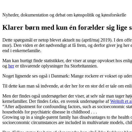
Videre
til
Nyheder, dokumentation og debat om kønspolitik og kønsforskelle
indhold
Klarer børn med kun én forælder sig lige s
Dette spørgsmål er netop blevet aktuelt nu (april/maj 2019). I den off
mor). Den viden er det nødvendigt at få frem, og derfor giver jeg her e
end i enkernefamilie.
Man kan hurtigt finde statistikker, der viser at unge opvokset hos enlige
og
her
er tilsvarende oplysninger fra Storbritannien.
Noget lignende ses også i Danmark: Mange rockere er vokset op uden
Til dette kan man så indvende, at der her for en stor del er tale om e
Men der findes også undersøgelser der viser, at selv når man tager højde
kernefamilier. Der findes f.eks. en svensk undersøgelse af
Weitoft et a
“After adjustment for confounding factors, such as socioeconomic stat
households for psychiatric disease in childhood . . .
Growing up in a single-parent family has disadvantages to the health
socioeconomic circumstances are included in multivariate models, childr