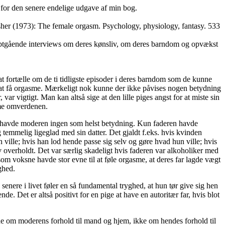
d for den senere endelige udgave af min bog.
sher (1973): The female orgasm. Psychology, physiology, fantasy. 533
ybtgående interviews om deres kønsliv, om deres barndom og opvækst
at fortælle om de ti tidligste episoder i deres barndom som de kunne
d at få orgasme. Mærkeligt nok kunne der ikke påvises nogen betydning
var vigtigt. Man kan altså sige at den lille piges angst for at miste sin
mme omverdenen.
å havde moderen ingen som helst betydning. Kun faderen havde
g temmelig ligeglad med sin datter. Det gjaldt f.eks. hvis kvinden
 ville; hvis han lod hende passe sig selv og gøre hvad hun ville; hvis
 overholdt. Det var særlig skadeligt hvis faderen var alkoholiker med
m voksne havde stor evne til at føle orgasme, at deres far lagde vægt
ghed.
 senere i livet føler en så fundamental tryghed, at hun tør give sig hen
e. Det er altså positivt for en pige at have en autoritær far, hvis blot
e om moderens forhold til mand og hjem, ikke om hendes forhold til