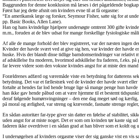
Baggrunden for denne konklusion må læses i det pågældende bogkapitel.
Først har jeg dette afsnit om kvinders evne til at få orgasme:
“En amerikansk læge og forsker, Seymour Fisher, satte sig for at und
pp. Basic Books, Allen Lane).
Han og hans kvindelige hjælpere undersøgte omtrent 300 gifte kvind
m.m., foruden at de blev udsat for mange forskellige fysiologiske måli
Af alle de mange forhold der blev registreret, var der næsten ingen 
Kvinder der havde svært ved at give sig hen, var kvinder der havde en
huske. Hvis der blandt disse tidlige barndomserindringer var relativ
af adskillelse fra moderen, hvorimod adskillelse fra faderen, f.eks. på g
far levere videre som den voksne kvindes angst for at miste den mand
Forældrenes adfærd og væremåde viste en betydning for datterens se
betydning. Det var et fællestræk ved de kvinder der havde svært eller u
fortalte at hendes far lod hende bruge lige så mange penge hun havde l
han ikke gav hende påbud om at være hjemme til et bestemt tidspunkt o
deraf følgende humørsvingninger – den ene dag meget sød og kærlig, d
på moral og ærlighed, var streng og krævende, fastsatte strenge regler,
En sådan autoritær far-type giver sin datter en følelse af stabilitet, s
uden angst for at miste noget. Det er som om kvinden tør kaste sig ud i
faderen ikke overdriver i en sådan grad at han bliver som et koldt o
I undersøgelsen af kvinders orgasme viser der sig ganske vist en v