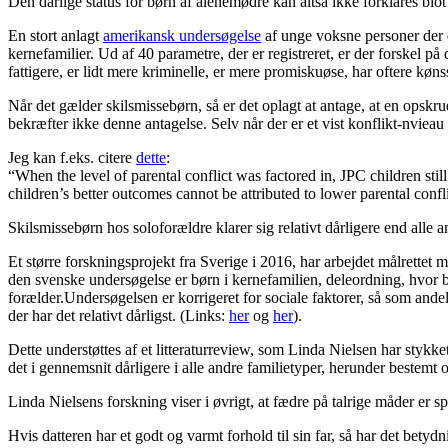
Den dårlige status for børn af alenemødre kan altså ikke forklares blo
En stort anlagt
amerikansk undersøgelse
af unge voksne personer der er
kernefamilier. Ud af 40 parametre, der er registreret, er der forskel p
fattigere, er lidt mere kriminelle, er mere promiskuøse, har oftere k
Når det gælder skilsmissebørn, så er det oplagt at antage, at en opskru
bekræfter ikke denne antagelse. Selv når der er et vist konflikt-nvieau 
Jeg kan f.eks. citere
dette
:
“When the level of parental conflict was factored in, JPC children stil
children’s better outcomes cannot be attributed to lower parental confli
Skilsmissebørn hos soloforældre klarer sig relativt dårligere end alle 
Et større forskningsprojekt fra Sverige i 2016, har arbejdet målrettet
den svenske undersøgelse er børn i kernefamilien, deleordning, hvor 
forælder.Undersøgelsen er korrigeret for sociale faktorer, så som an
der har det relativt dårligst. (Links:
her
og
her
).
Dette understøttes af et litteraturreview, som Linda Nielsen har stykke
det i gennemsnit dårligere i alle andre familietyper, herunder bestemt 
Linda Nielsens forskning viser i øvrigt, at fædre på talrige måder er sp
Hvis datteren har et godt og varmt forhold til sin far, så har det bet