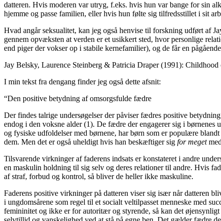
datteren. Hvis moderen var utryg, f.eks. hvis hun var bange for sin a
hjemme og passe familien, eller hvis hun følte sig tilfredsstillet i si
Hvad angår seksualitet, kan jeg også henvise til forskning udført af Jay
gennem opvæksten at verden er et usikkert sted, hvor personlige relati
end piger der vokser op i stabile kernefamilier), og de får en pågående
Jay Belsky, Laurence Steinberg & Patricia Draper (1991): Childhood e
I min tekst fra dengang finder jeg også dette afsnit:
“Den positive betydning af omsorgsfulde fædre
Der findes talrige undersøgelser der påviser fædres positive betydning 
endog i den voksne alder (1). De fædre der engagerer sig i børnenes u
og fysiske udfoldelser med børnene, har børn som er populære blandt de
dem. Men det er også uheldigt hvis han beskæftiger sig
for meget
med 
Tilsvarende virkninger af faderens indsats er konstateret i andre unde
en maskulin holdning til sig selv og deres relationer til andre. Hvis fa
af straf, forbud og kontrol, så bliver de heller ikke maskuline.
Faderens positive virkninger på datteren viser sig især når datteren bl
i ungdomsårene som regel til et socialt veltilpasset menneske med succ
femininitet og ikke er for autoritær og styrende, så kan det øjensynli
selvtillid og vanskelighed ved at stå på egne ben. Det gælder fædre der 