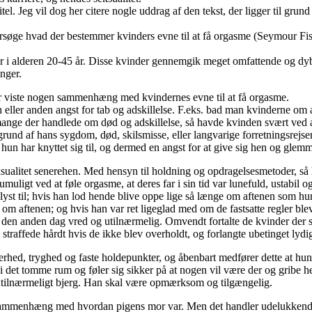
 Jeg vil dog her citere nogle uddrag af den tekst, der ligger til grun
ersøge hvad der bestemmer kvinders evne til at få orgasme (Seymour Fi
er i alderen 20-45 år. Disse kvinder gennemgik meget omfattende og d
nger.
der viste nogen sammenhæng med kvindernes evne til at få orgasme.
 eller anden angst for tab og adskillelse. F.eks. bad man kvinderne om 
t mange der handlede om død og adskillelse, så havde kvinden svært ve
rund af hans sygdom, død, skilsmisse, eller langvarige forretningsrejser, 
 hun har knyttet sig til, og dermed en angst for at give sig hen og gle
ksualitet senerehen. Med hensyn til holdning og opdragelsesmetoder, s
muligt ved at føle orgasme, at deres far i sin tid var lunefuld, ustabil o
yst til; hvis han lod hende blive oppe lige så længe om aftenen som hun
m aftenen; og hvis han var ret ligeglad med om de fastsatte regler blev
en anden dag vred og utilnærmelig. Omvendt fortalte de kvinder der so
 straffede hårdt hvis de ikke blev overholdt, og forlangte ubetinget lydi
ikkerhed, tryghed og faste holdepunkter, og åbenbart medfører dette at hun
 det tomme rum og føler sig sikker på at nogen vil være der og gribe hend
g utilnærmeligt bjerg. Han skal være opmærksom og tilgængelig.
is sammenhæng med hvordan pigens mor var. Men det handler udelukkend