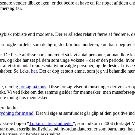
 senere vender tilbage igen, er det bedre at have en far noget af tiden e
omerang-far.
ykisk robuste end mødrene. Der er således relativt færre af fædrene, 
, har nogle fordele, som de børn, der bor hos moderen, kun har i begræn
e fleste af disse har studeret et så lavt antal personer, at man ikke kan
gere, og ikke har set på dem som unge voksne – det er den periode, hvo
er af et stort antal repræsentativt udvalgte personer, og de fleste af dis
skaber. Se f.eks.
her
. Det er dog et stort emne, som jeg vil behandle nær
die, nemlig
forsøg på mus
. Disse forsøg viser at museunger der vokser op
fekt. Vi ved ikke om det samme gælder for mennesker; men museforsøget
være mulig hos mennesker.
ære fædre.
etydning for mænd
. Det vil sige at samfundet går glip af den positive i
g skrev bogen “
To køn – tre sandheder
“, som udkom i 2004 (forlaget My
r nogen særlig indflydelse på, hvordan datteren er som barn, men han har
 karriere, og hendes seksualitet.