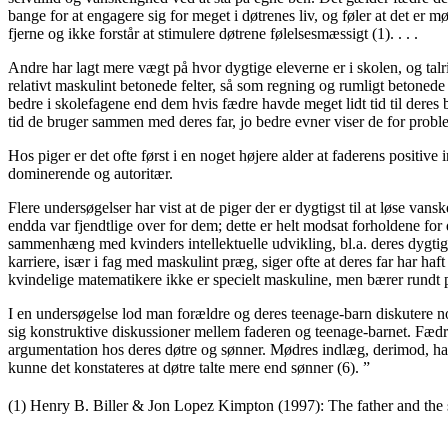
bange for at engagere sig for meget i døtrenes liv, og føler at det er
fjerne og ikke forstår at stimulere døtrene følelsesmæssigt (1). . . .
Andre har lagt mere vægt på hvor dygtige eleverne er i skolen, og talr
relativt maskulint betonede felter, så som regning og rumligt betonede 
bedre i skolefagene end dem hvis fædre havde meget lidt tid til deres 
tid de bruger sammen med deres far, jo bedre evner viser de for problem
Hos piger er det ofte først i en noget højere alder at faderens positiv
dominerende og autoritær.
Flere undersøgelser har vist at de piger der er dygtigst til at løse v
endda var fjendtlige over for dem; dette er helt modsat forholdene for
sammenhæng med kvinders intellektuelle udvikling, bl.a. deres dygti
karriere, især i fag med maskulint præg, siger ofte at deres far har ha
kvindelige matematikere ikke er specielt maskuline, men bærer rundt på
I en undersøgelse lod man forældre og deres teenage-barn diskutere no
sig konstruktive diskussioner mellem faderen og teenage-barnet. Fædre
argumentation hos deres døtre og sønner. Mødres indlæg, derimod, hav
kunne det konstateres at døtre talte mere end sønner (6). ”
(1) Henry B. Biller & Jon Lopez Kimpton (1997): The father and the s