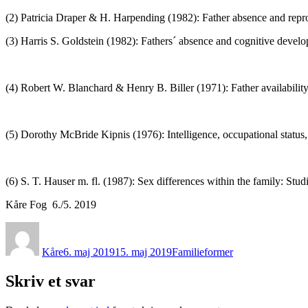
(2) Patricia Draper & H. Harpending (1982): Father absence and repro
(3) Harris S. Goldstein (1982): Fathers´ absence and cognitive develo
(4) Robert W. Blanchard & Henry B. Biller (1971): Father availabil
(5) Dorothy McBride Kipnis (1976): Intelligence, occupational status,
(6) S. T. Hauser m. fl. (1987): Sex differences within the family: Stu
Kåre Fog 6./5. 2019
Forfatter
Udgivet
Kategorier
Kåre
6. maj 2019
15. maj 2019
Familieformer
Skriv et svar