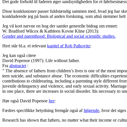
Det gode forhold til faderen øger sandsynligheden for et følelsesmæssi
Disse konklusioner passer fuldstændig sammen med, hvad jeg har skrev
konkluderede jeg på basis af anden forskning, som altså stemmer helt 
Jeg vil kort nævne en bog der samler generelle bidrag om emnet:
W. Bradford Wilcox & Kathleen Kovne Kline (2013):
Gender and parenthood: Biological and social scientific studies.
Heri står bl.a. et relevant
kapitel af Rob Palkovitz
:
Jeg kan også citere
David Popenoe (1997): Life without father.
Fra
abstractet
:
” The absence of fathers from children’s lives is one of the most impor
teen suicide, and substance abuse. The economic difficulties experie
contributions to childrearing, including a parenting style different 
juvenile delinquency and violence, and early sexual activity. Marriag
in one place, there are increases in social disorder. Itis necessary to un
Hør også David Popenoe
her
:
Fædres specifikke betydning fremgår også af
følgende
, hvor det sige
Research has shown that fathers, no matter what their income or cultura