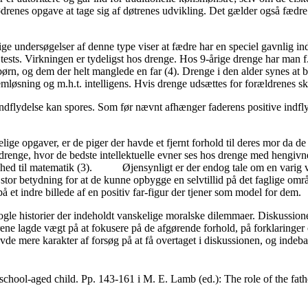
 mødrenes opgave at tage sig af døtrenes udvikling. Det gælder også fæd
ige undersøgelser af denne type viser at fædre har en speciel gavnlig in
tests. Virkningen er tydeligst hos drenge. Hos 9-årige drenge har man f.
børn, og dem der helt manglede en far (4). Drenge i den alder synes at 
løsning og m.h.t. intelligens. Hvis drenge udsættes for forældrenes skil
e indflydelse kan spores. Som før nævnt afhænger faderens positive indflyd
anskelige opgaver, er de piger der havde et fjernt forhold til deres mor
 drenge, hvor de bedste intellektuelle evner ses hos drenge med hengivn
ghed til matematik (3). Øjensynligt er der endog tale om en varig vi
ft stor betydning for at de kunne opbygge en selvtillid på det faglige om
 et indre billede af en positiv far-figur der tjener som model for dem.
gle historier der indeholdt vanskelige moralske dilemmaer. Diskussione
ne lagde vægt på at fokusere på de afgørende forhold, på forklaringer o
de mere karakter af forsøg på at få overtaget i diskussionen, og indeba
chool-aged child. Pp. 143-161 i M. E. Lamb (ed.): The role of the fath