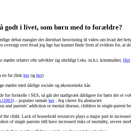
å godt i livet, som børn med to forældre?
entlige debat mangler der åbenbart henvisning til viden om hvad det bet
n oversigt over hvad jeg lige har kunnet finde frem af evidens for, at d
 mødre relativt ofte udvikler sig uheldigt f.eks. m.h.t. kriminalitet.
Her
 en far (link
her
og
her
)
nlige mødre med dårlige sociale og økonomiske kår.
 for forskelle i SES, så går det stadigvæk dårligere for børn der er voks
l.(2003)
– populær omtale
her
. Jeg citerer fra abstractet:
us and parents’ addiction or mental disease, children in single-parent 
 of the child. Lack of household resources plays a major part in incre
en of single parents still have increased risks of mortality, severe morb