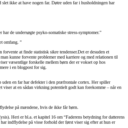
nd slet ikke at have nogen far. Døtre uden far i husholdningen har
der har de undersøgte psyko-somatiske stress-symptomer.”
set omfang. ”
 forvente at finde statistisk sikre tendenser.Det er desuden et
r man kunne forvente problemer med karriere og med relationen til
se viser væsentlige forskelle mellem børn der er vokset op hos
mere i en blogpost for sig.
 uden en far har defekter i den præfrontale cortex. Her spiller
 viser at en sådan virkning potentielt godt kan forekomme – når en
ndflydelse på mændene, hvis de ikke får børn.
sis). Heri er bl.a. et kapitel 16 om “Faderens betydning for datterens
 indflydelse på visse forhold der først viser sig efter at hun er