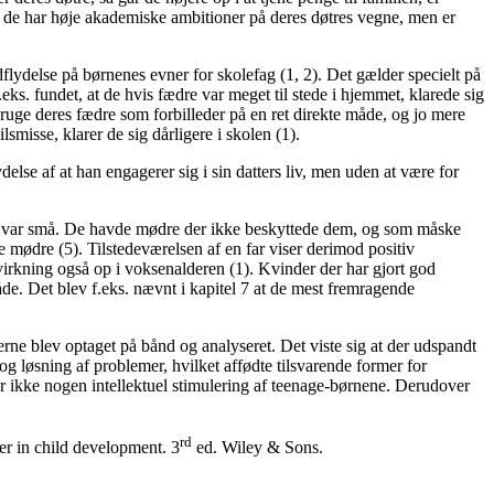
re de har høje akademiske ambitioner på deres døtres vegne, men er
dflydelse på børnenes evner for skolefag (1, 2). Det gælder specielt på
eks. fundet, at de hvis fædre var meget til stede i hjemmet, klarede sig
bruge deres fædre som forbilleder på en ret direkte måde, og jo mere
smisse, klarer de sig dårligere i skolen (1).
else af at han engagerer sig i sin datters liv, men uden at være for
 da de var små. De havde mødre der ikke beskyttede dem, og som måske
e mødre (5). Tilstedeværelsen af en far viser derimod positiv
rkning også op i voksenalderen (1). Kvinder der har gjort god
råde. Det blev f.eks. nævnt i kapitel 7 at de mest fremragende
rne blev optaget på bånd og analyseret. Det viste sig at der udspandt
g løsning af problemer, hvilket affødte tilsvarende former for
r ikke nogen intellektuel stimulering af teenage-børnene. Derudover
rd
er in child development. 3
ed. Wiley & Sons.