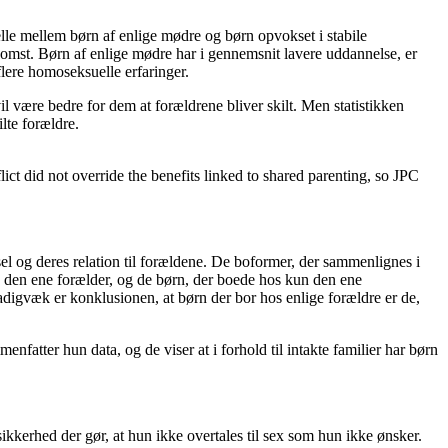
elle mellem børn af enlige mødre og børn opvokset i stabile
indkomst. Børn af enlige mødre har i gennemsnit lavere uddannelse, er
flere homoseksuelle erfaringer.
il være bedre for dem at forældrene bliver skilt. Men statistikken
ilte forældre.
ict did not override the benefits linked to shared parenting, so JPC
sel og deres relation til forældene. De boformer, der sammenlignes i
s den ene forælder, og de børn, der boede hos kun den ene
digvæk er konklusionen, at børn der bor hos enlige forældre er de,
menfatter hun data, og de viser at i forhold til intakte familier har børn
ikkerhed der gør, at hun ikke overtales til sex som hun ikke ønsker.