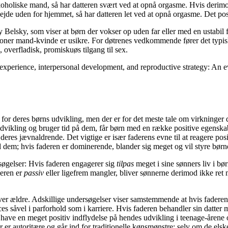
lkoholiske mand, så har datteren svært ved at opnå orgasme. Hvis derimod
t arbejde uden for hjemmet, så har datteren let ved at opnå orgasme. Det p
 Belsky, som viser at børn der vokser op uden far eller med en ustabil far
oner mand-kvinde er usikre. For døtrenes vedkommende fører det typisk ti
, overfladisk, promiskuøs tilgang til sex.
xperience, interpersonal development, and reproductive strategy: An e
for deres børns udvikling, men der er for det meste tale om virkninger der
dvikling og bruger tid på dem, får børn med en række positive egenskabe
res jævnaldrende. Det vigtige er især faderens evne til at reagere posit
dem; hvis faderen er dominerende, blander sig meget og vil styre børnen
rsøgelser: Hvis faderen engagerer sig
tilpas
meget i sine sønners liv i b
deren er
passiv
eller ligefrem mangler, bliver sønnerne derimod ikke ret
iver ældre. Adskillige undersøgelser viser samstemmende at hvis faderen 
es såvel i parforhold som i karriere. Hvis faderen behandler sin datter
gt have en meget positiv indflydelse på hendes udvikling i teenage-årene
er autoritære og går ind for traditionelle kønsmønstre; selv om de elsker 