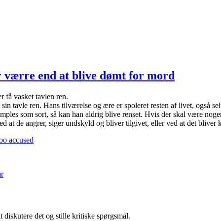
 værre end at blive dømt for mord
 få vasket tavlen ren.
 tavle ren. Hans tilværelse og ære er spoleret resten af livet, også sel
ples som sort, så kan han aldrig blive renset. Hvis der skal være noge
t de angrer, siger undskyld og bliver tilgivet, eller ved at det bliver k
Too accused
til
At
r
blive
dømt
ved
MeToo
´s
diskutere det og stille kritiske spørgsmål.
folkedomstol