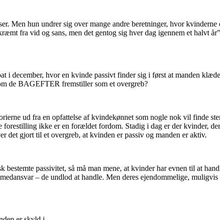
ser. Men hun undrer sig over mange andre beretninger, hvor kvinderne 
 skræmt fra vid og sans, men det gentog sig hver dag igennem et halvt å
debat i december, hvor en kvinde passivt finder sig i først at manden klæ
et, som de BAGEFTER fremstiller som et overgreb?
torierne ud fra en opfattelse af kvindekønnet som nogle nok vil finde ster
 forestilling ikke er en forældet fordom. Stadig i dag er der kvinder, de
r det gjort til et overgreb, at kvinden er passiv og manden er aktiv.
k bestemte passivitet, så må man mene, at kvinder har evnen til at handl
et medansvar – de undlod at handle. Men deres ejendommelige, muligvis bi
nden er skyld i.