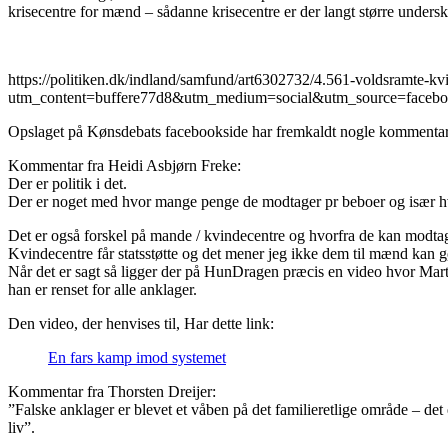
krisecentre for mænd – sådanne krisecentre er der langt større undersk
https://politiken.dk/indland/samfund/art6302732/4.561-voldsramte
utm_content=buffere77d8&utm_medium=social&utm_source=faceb
Opslaget på Kønsdebats facebookside har fremkaldt nogle kommentar
Kommentar fra Heidi Asbjørn Freke:
Der er politik i det.
Der er noget med hvor mange penge de modtager pr beboer og især hvis
Det er også forskel på mande / kvindecentre og hvorfra de kan modtag
Kvindecentre får statsstøtte og det mener jeg ikke dem til mænd kan gø
Når det er sagt så ligger der på HunDragen præcis en video hvor Martin
han er renset for alle anklager.
Den video, der henvises til, Har dette link:
En fars kamp imod systemet
Kommentar fra Thorsten Dreijer:
”Falske anklager er blevet et våben på det familieretlige område – 
liv”.