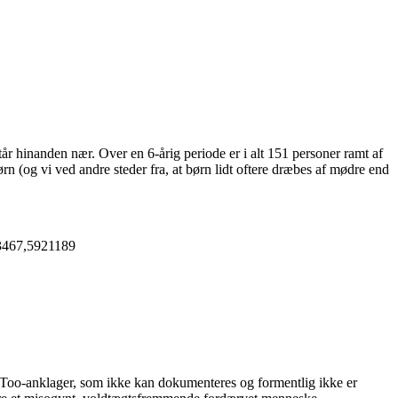
tår hinanden nær. Over en 6-årig periode er i alt 151 personer ramt af
n (og vi ved andre steder fra, at børn lidt oftere dræbes af mødre end
83467,5921189
eToo-anklager, som ikke kan dokumenteres og formentlig ikke er