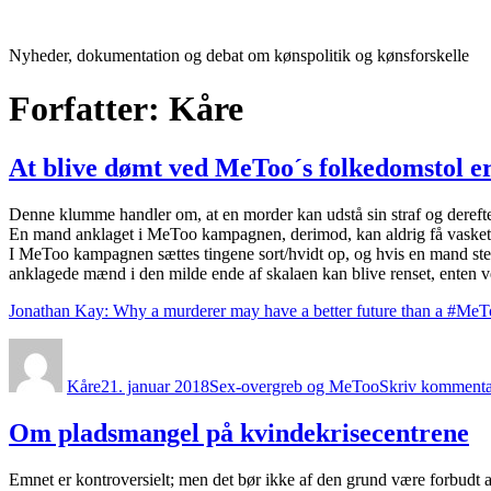
Videre
til
Nyheder, dokumentation og debat om kønspolitik og kønsforskelle
indhold
Forfatter:
Kåre
At blive dømt ved MeToo´s folkedomstol er
Denne klumme handler om, at en morder kan udstå sin straf og derefter
En mand anklaget i MeToo kampagnen, derimod, kan aldrig få vasket sin
I MeToo kampagnen sættes tingene sort/hvidt op, og hvis en mand stem
anklagede mænd i den milde ende af skalaen kan blive renset, enten ved a
Jonathan Kay: Why a murderer may have a better future than a #Me
Forfatter
Udgivet
Kategorier
Kåre
21. januar 2018
Sex-overgreb og MeToo
Skriv kommenta
Om pladsmangel på kvindekrisecentrene
Emnet er kontroversielt; men det bør ikke af den grund være forbudt at 