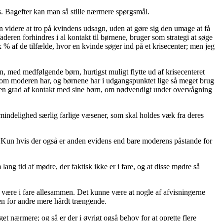
ds. Bagefter kan man så stille nærmere spørgsmål.
den videre at tro på kvindens udsagn, uden at gøre sig den umage at få
eren forhindres i al kontakt til børnene, bruger som strategi at søge
x % af de tilfælde, hvor en kvinde søger ind på et krisecenter; men jeg
den, med medfølgende børn, hurtigst muligt flytte ud af krisecenteret
 som moderen har, og børnene har i udgangspunktet lige så meget brug
en grad af kontakt med sine børn, om nødvendigt under overvågning
almindelighed særlig farlige væsener, som skal holdes væk fra deres
. Kun hvis der også er anden evidens end bare moderens påstande for
ang tid af mødre, der faktisk ikke er i fare, og at disse mødre så
at være i fare allesammen. Det kunne være at nogle af afvisningerne
sen for andre mere hårdt trængende.
et nærmere; og så er der i øvrigt også behov for at oprette flere