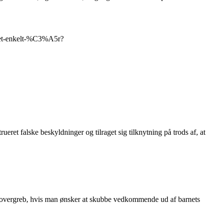
f-et-enkelt-%C3%A5r?
ret falske beskyldninger og tilraget sig tilknytning på trods af, at
eller overgreb, hvis man ønsker at skubbe vedkommende ud af barnets