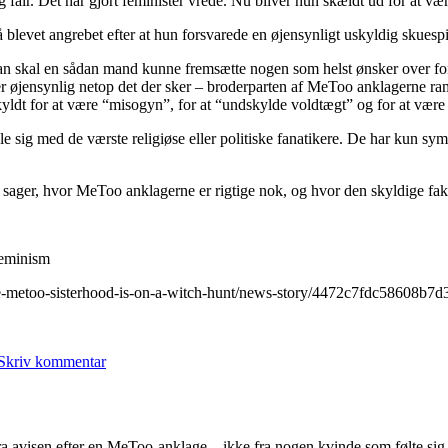
g fair. Det har gjort feminister vrede. Nu bliver hun skældt ud for at
dødsvold
som
så blevet angrebet efter at hun forsvarede en øjensynligt uskyldig skue
mænd
gør
n skal en sådan mand kunne fremsætte nogen som helst ønsker over for 
t er øjensynlig netop det der sker – broderparten af MeToo anklagerne 
yldt for at være “misogyn”, for at “undskylde voldtægt” og for at være
le sig med de værste religiøse eller politiske fanatikere. De har kun s
ager, hvor MeToo anklagerne er rigtige nok, og hvor den skyldige fakti
feminism
the-metoo-sisterhood-is-on-a-witch-hunt/news-story/4472c7fdc58608b7
til
MeToo
Skriv kommentar
feministerne
æder
deres
egne
fra avisen efter en MeToo-anklage – ikke fra nogen kvinde som følte si