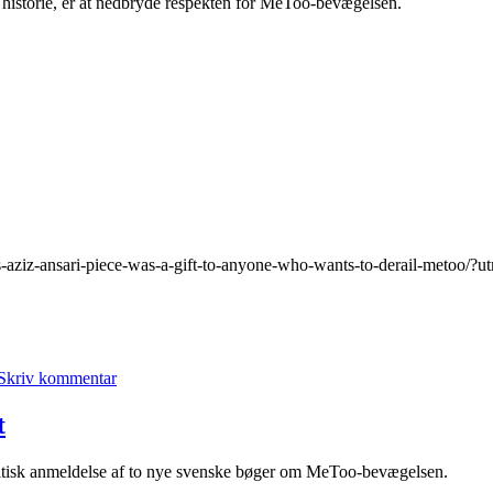
e historie, er at nedbryde respekten for MeToo-bevægelsen.
-aziz-ansari-piece-was-a-gift-to-anyone-who-wants-to-derail-metoo/
til
Mislykket
Skriv kommentar
date
blev
til
t
MeToo
anklage
ritisk anmeldelse af to nye svenske bøger om MeToo-bevægelsen.