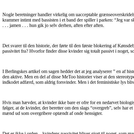
Nogle beretninger handler virkelig om uacceptable grænseoverskridel
krammer intimt med bassisten i et band der spiller i parken: “Jeg var
. . . jamen . . . hun gik jo selv derhen, aften efter aften.
Det svarer til den historie, der førte til den første blokering af Køns
passivitet fra? Hvorfor finder disse kvinder sig totalt passivt i nog
I Berlingskes artikel om sagen hedder det at jeg analyserer ” en af his
den aktive. Men en del af disse MeToo historier viser at den stereotype
indkodet adfærd, som aldrig forsvinder. Men i det feministiske lys blive
Hvis man hævder, at kvinder ikke bare er ofre for en nedarvet biologis
følger, at de kvinder, der beretter om den slags “overgreb”, selv har 
mænd ud som overgribere optændt af onde hensigter.
Det er ikke i orden – kvindens passivitet bliver gjort til noget, som ma