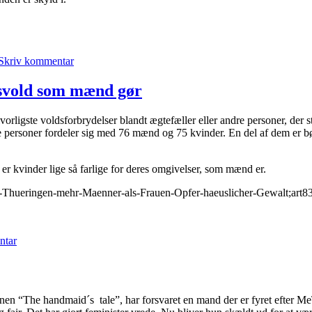
til
MeToo-
Skriv kommentar
kvindernes
mærkværdige
passivitet
ødsvold som mænd gør
orligste voldsforbrydelser blandt ægtefæller eller andre personer, der s
e personer fordeler sig med 76 mænd og 75 kvinder. En del af dem er bør
 er kvinder lige så farlige for deres omgivelser, som mænd er.
In-Thueringen-mehr-Maenner-als-Frauen-Opfer-haeuslicher-Gewalt;art
til
I
ntar
Thüringen
begår
kvinder
lige
så
en “The handmaid´s tale”, har forsvaret en mand der er fyret efter M
ofte