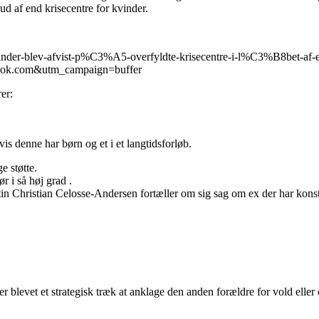
ud af end krisecentre for kvinder.
-kvinder-blev-afvist-p%C3%A5-overfyldte-krisecentre-i-l%C3%B8bet-a
ook.com&utm_campaign=buffer
er:
 denne har børn og et i et langtidsforløb.
e støtte.
r i så høj grad .
 Christian Celosse-Andersen fortæller om sig sag om ex der har konstrue
det er blevet et strategisk træk at anklage den anden forældre for vold 