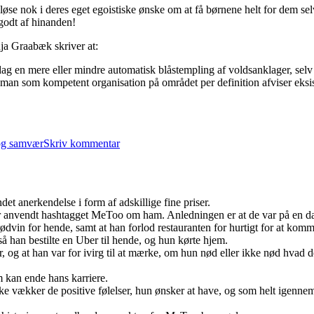
 nok i deres eget egoistiske ønske om at få børnene helt for dem selv
 godt af hinanden!
anja Graabæk skriver at:
 dag en mere eller mindre automatisk blåstempling af voldsanklager, se
 man som kompetent organisation på området per definition afviser eksis
til
Om
og samvær
Skriv kommentar
pladsmangel
på
kvindekrisecentrene
t anerkendelse i form af adskillige fine priser.
anvendt hashtagget MeToo om ham. Anledningen er at de var på en date
 rødvin for hende, samt at han forlod restauranten for hurtigt for at kom
å han bestilte en Uber til hende, og hun kørte hjem.
 og at han var for ivirg til at mærke, om hun nød eller ikke nød hvad d
 kan ende hans karriere.
ikke vækker de positive følelser, hun ønsker at have, og som helt igennem