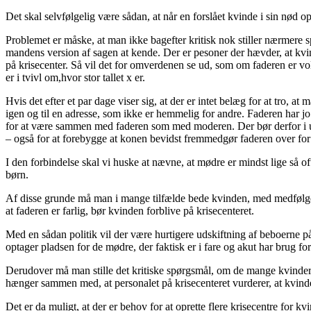
Det skal selvfølgelig være sådan, at når en forslået kvinde i sin nød
Problemet er måske, at man ikke bagefter kritisk nok stiller nærmere sp
mandens version af sagen at kende. Der er pesoner der hævder, at kvind
på krisecenter. Så vil det for omverdenen se ud, som om faderen er vold
er i tvivl om,hvor stor tallet x er.
Hvis det efter et par dage viser sig, at der er intet belæg for at tro, 
igen og til en adresse, som ikke er hemmelig for andre. Faderen har 
for at være sammen med faderen som med moderen. Der bør derfor i u
– også for at forebygge at konen bevidst fremmedgør faderen over for
I den forbindelse skal vi huske at nævne, at mødre er mindst lige så o
børn.
Af disse grunde må man i mange tilfælde bede kvinden, med medfølgend
at faderen er farlig, bør kvinden forblive på krisecenteret.
Med en sådan politik vil der være hurtigere udskiftning af beboerne på 
optager pladsen for de mødre, der faktisk er i fare og akut har brug fo
Derudover må man stille det kritiske spørgsmål, om de mange kvinder, d
hænger sammen med, at personalet på krisecenteret vurderer, at kvinden
Det er da muligt, at der er behov for at oprette flere krisecentre for 