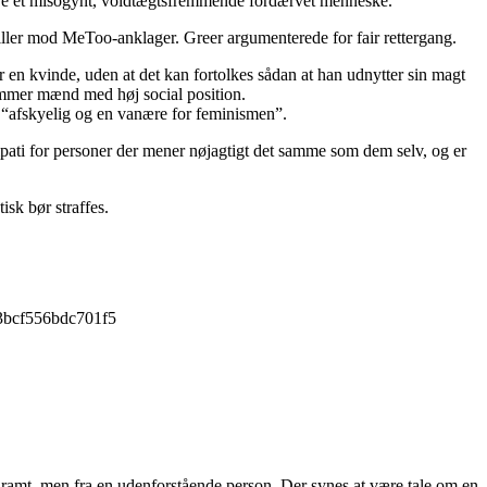
 være et misogynt, voldtægtsfremmende fordærvet menneske.
spiller mod MeToo-anklager. Greer argumenterede for fair rettergang.
en kvinde, uden at det kan fortolkes sådan at han udnytter sin magt
rammer mænd med høj social position.
 “afskyelig og en vanære for feminismen”.
ympati for personer der mener nøjagtigt det samme som dem selv, og er
sk bør straffes.
d3bcf556bdc701f5
g ramt, men fra en udenforstående person. Der synes at være tale om en