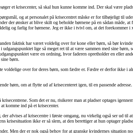
er
 opsøger et krisecenter, så skal hun kunne komme ind. Der skal være pla
værre
end
ørgsmål, og at personalet på krisecentret måske er for tilbøjeligt til u
at
er der ønsker at blive skilt og beholde børnene på en sådan måde, at fad
blive
elig og farlig for børnene. Jeg er ikke i tvivl om, at det forekommer i 
dømt
for
mord
at manden faktisk har været voldelig over for kone eller børn, så bør kvin
jo i udgangspunktet lige så meget ret til at være sammen med sine børn,
dgangspunktet være en ordning, hvor faderen opretholder en eller and
 sine børn.
fte voldelige over for deres børn, som fædre er. Fædre er derfor ikke i 
e børn, om at flytte ud af krisecenteret igen, til en passende adresse
krisecentrene. Som det er nu, risikerer man at pladser optages igennem l
r at komme ind på et krisecenter.
er afvises af krisecentre i første omgang, nu virkelig også ser ud til 
s krisesituation ikke er så slem, at den berettiger at hun optager plad
kvinder. Men der er nok også behov for at granske kvindernes situation nog