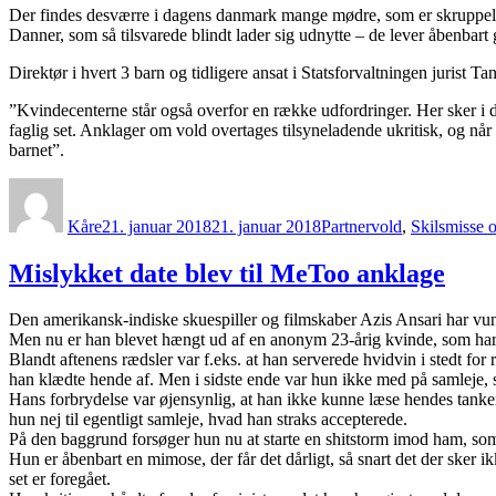
Der findes desværre i dagens danmark mange mødre, som er skruppelløse
Danner, som så tilsvarede blindt lader sig udnytte – de lever åbenbart
Direktør i hvert 3 barn og tidligere ansat i Statsforvaltningen jurist T
”Kvindecenterne står også overfor en række udfordringer. Her sker i
faglig set. Anklager om vold overtages tilsyneladende ukritisk, og når
barnet”.
Forfatter
Udgivet
Kategorier
Kåre
21. januar 2018
21. januar 2018
Partnervold
,
Skilsmisse 
Mislykket date blev til MeToo anklage
Den amerikansk-indiske skuespiller og filmskaber Azis Ansari har vunde
Men nu er han blevet hængt ud af en anonym 23-årig kvinde, som har 
Blandt aftenens rædsler var f.eks. at han serverede hvidvin i stedt for
han klædte hende af. Men i sidste ende var hun ikke med på samleje, s
Hans forbrydelse var øjensynlig, at han ikke kunne læse hendes tanker,
hun nej til egentligt samleje, hvad han straks accepterede.
På den baggrund forsøger hun nu at starte en shitstorm imod ham, som
Hun er åbenbart en mimose, der får det dårligt, så snart det der sker 
set er foregået.