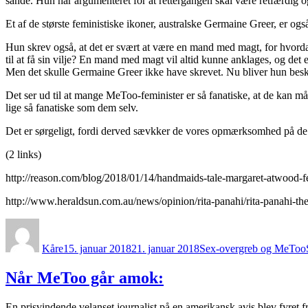
sande. Hun har argumenteret for at rettergangen skal være retfærdig o
Et af de største feministiske ikoner, australske Germaine Greer, er og
Hun skrev også, at det er svært at være en mand med magt, for hvorda
til at få sin vilje? En mand med magt vil altid kunne anklages, og de
Men det skulle Germaine Greer ikke have skrevet. Nu bliver hun besk
Det ser ud til at mange MeToo-feminister er så fanatiske, at de kan må
lige så fanatiske som dem selv.
Det er sørgeligt, fordi derved sævkker de vores opmærksomhed på de s
(2 links)
http://reason.com/blog/2018/01/14/handmaids-tale-margaret-atwood-
http://www.heraldsun.com.au/news/opinion/rita-panahi/rita-panahi-
Forfatter
Udgivet
Kategorier
Kåre
15. januar 2018
21. januar 2018
Sex-overgreb og MeToo
Når MeToo går amok:
En prisvindende velanset journalist på en amerikansk avis blev fyret 