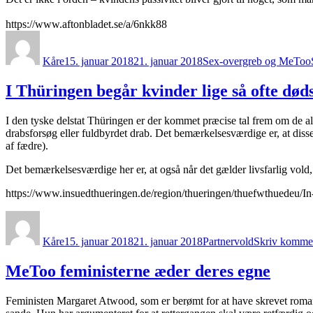
https://www.aftonbladet.se/a/6nkk88
Forfatter
Udgivet
Kategorier
Kåre
15. januar 2018
21. januar 2018
Sex-overgreb og MeToo
I Thüringen begår kvinder lige så ofte d
I den tyske delstat Thüringen er der kommet præcise tal frem om de alv
drabsforsøg eller fuldbyrdet drab. Det bemærkelsesværdige er, at diss
af fædre).
Det bemærkelsesværdige her er, at også når det gælder livsfarlig vold,
https://www.insuedthueringen.de/region/thueringen/thuefwthuedeu/
Forfatter
Udgivet
Kategorier
Kåre
15. januar 2018
21. januar 2018
Partnervold
Skriv komme
MeToo feministerne æder deres egne
Feministen Margaret Atwood, som er berømt for at have skrevet roman