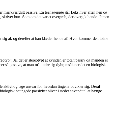
er mærkværdigt passive. En teenagepige går f.eks hver aften hen og
r”, skriver hun. Som om det var et overgreb, der overgik hende. Jamen
der sig af, og derefter at han klæder hende af. Hvor kommer den totale
eotyp”: Ja, det er stereotypt at kvinden er totalt passiv og manden er
r er så passive, at man må undre sig dybt; msåke er det en biologisk
e aktivt og tage ansvar for, hvordan tingene udvikler sig. Deraf
ologisk betingede passivitet bliver i stedet anvendt til at hænge