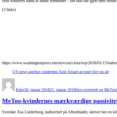
Hun kritiseres hårdt af andre feminister – det hun har gjort med denn
(3 links)
https://www.washingtonpost.com/news/act-four/wp/2018/01/15/babes
US news anchor condemns Aziz Ansari accuser live on air
Forfatter
Udgivet
Kategorier
Kåre
18. januar 2018
21. januar 2018
Sex-overgreb og MeToo
MeToo-kvindernes mærkværdige passivite
Svenske Åsa Linderborg, kulturchef på Aftonbladet, skriver her en k